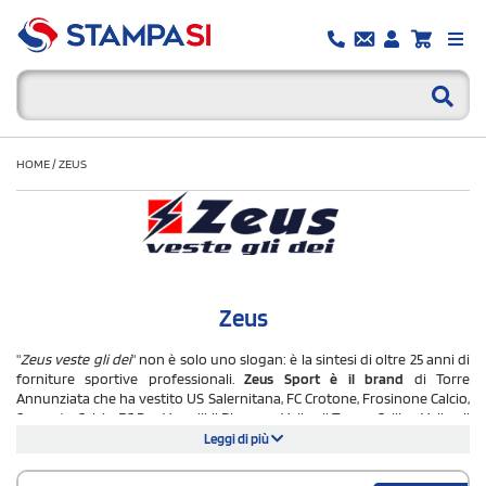
HOME
/
ZEUS
Zeus
"
Zeus veste gli dei
" non è solo uno slogan: è la sintesi di oltre 25 anni di
forniture sportive professionali.
Zeus Sport è il brand
di Torre
Annunziata che ha vestito US Salernitana, FC Crotone, Frosinone Calcio,
Sorrento Calcio, FC Pro Vercelli, il Piacenza Volley, il Tonno Callipo Volley, il
Comitato Olimpico Bulgaro e il Trident Motosport in Formula 3. Un
Leggi di più
palmarès che racconta un brand con vocazione professionale, non
amatoriale.