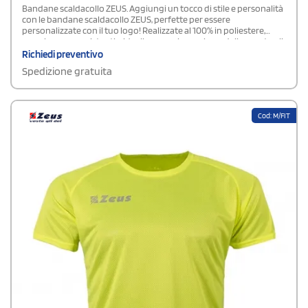
Bandane scaldacollo ZEUS. Aggiungi un tocco di stile e personalità
con le bandane scaldacollo ZEUS, perfette per essere
personalizzate con il tuo logo! Realizzate al 100% in poliestere,
sono leggere, resistenti e ideali per ogni occasione, dallo sport agli
eventi promozionali. Personalizzale facilmente online e rendile
Richiedi preventivo
uniche con il tuo brand.Composizione: 100% Poliestere
Spedizione gratuita
Cod: M/FIT