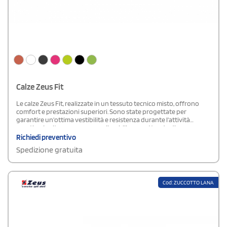
Calze Zeus Fit
Le calze Zeus Fit, realizzate in un tessuto tecnico misto, offrono
comfort e prestazioni superiori. Sono state progettate per
garantire un'ottima vestibilità e resistenza durante l'attività
sportiva. Inoltre, sono personalizzabili, permettendo di
aggiungere il proprio logo o design. Ideali per atleti e appassionati
Richiedi preventivo
di sport, le calze Fit ZEUS combinano stile e funzionalità in un unico
Spedizione gratuita
prodotto.Composizione: 40% Microfibra Poliammidica / 24%
Poliammide / 16% Poliestere / 15 Polipropilene / 5% Elasthan
Cod: ZUCCOTTO LANA