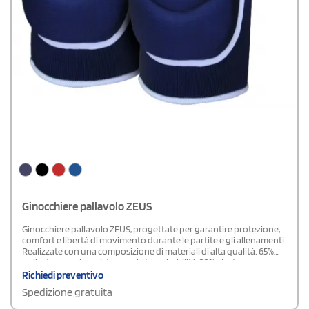
Ginocchiere pallavolo ZEUS
Ginocchiere pallavolo ZEUS, progettate per garantire protezione,
comfort e libertà di movimento durante le partite e gli allenamenti.
Realizzate con una composizione di materiali di alta qualità: 65%
poliestere per la resistenza e la traspirabilità, 20% elastan per una
vestibilità elastica e aderente e 15% poliuretano per un'ottima
Richiedi preventivo
capacità ammortizzante. Offrono una protezione efficace contro
Spedizione gratuita
urti e impatti, mantenendo la mobilità necessaria.