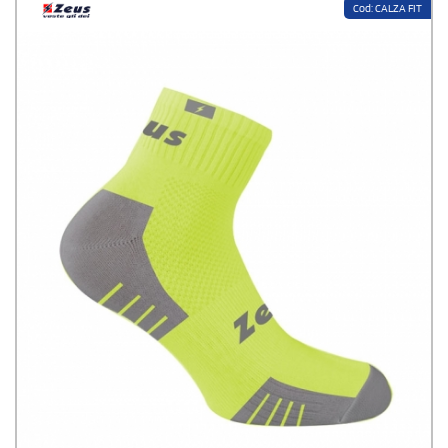
Cod: CALZA FIT
Su StampaSi trovi tutto l'abbigliamento Zeus Sport personalizzabile con
il logo della tua società, associazione o azienda:
completini calcio, maglie
tecniche, pantaloncini, calzettoni, shopper e accessori
. Ogni capo Zeus è
realizzato in
tessuto
(poliestere, cotone, poliammide, elastan)
leggero
e
traspirante
, con vestibilità aderente ma non costrittiva, cuciture
rinforzate per resistenza nel tempo e taglie disponibili per adulti e
bambini.
Bozza grafica gratuita, stampa solo dopo la tua approvazione,
spedizione inclusa su tutto il territorio italiano.
Continua a leggere...