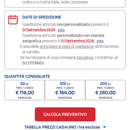
ordini e in tutta italia, isole comprese.
DATE DI SPEDIZIONE
Spedizione articolo
non personalizzato
previsto il:
01 Settembre 2026
info
Spedizione articolo
personalizzato con stampa
serigrafica
previsto il:
01 Settembre 2026
info
É possibile
anticipare la data di spedizione
direttamente
al carrello.
Se hai bisogno di una consegna
tassativa
, contattaci al:
02 2111 8602
QUANTITÀ CONSIGLIATE
50
100
200
pz
pz
pz
Pers. 1 colore
Pers. 1 colore
Pers. 1 colore
€
116,00
€
164,00
€
280,00
iva esclusa
iva esclusa
iva esclusa
CALCOLA PREVENTIVO
TABELLA PREZZI CADAUNO | Iva esclusa