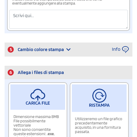
eventualmente aggiungere alla stampa.
Info
5
Cambio colore stampa
6
Allega i files di stampa
CARICA FILE
RISTAMPA
Dimensione massima 8MB
Utilizzeremo un file grafico
File possibilmente
precedentemente
vettoriale
acquisito, in una fornitura
Non sono consentite
passata.
queste estensioni:
.exe
,