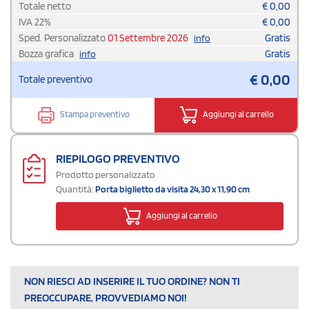
Totale netto
€
0,00
IVA
22
%
€
0,00
Sped. Personalizzato
01 Settembre 2026
Gratis
info
Bozza grafica
Gratis
info
€
0,00
Totale preventivo
Stampa preventivo
Aggiungi al carrello
RIEPILOGO PREVENTIVO
Prodotto personalizzato
Quantità:
Porta biglietto da visita 24,30 x 11,90 cm
Aggiungi al carrello
NON RIESCI AD INSERIRE IL TUO ORDINE? NON TI
PREOCCUPARE, PROVVEDIAMO NOI!