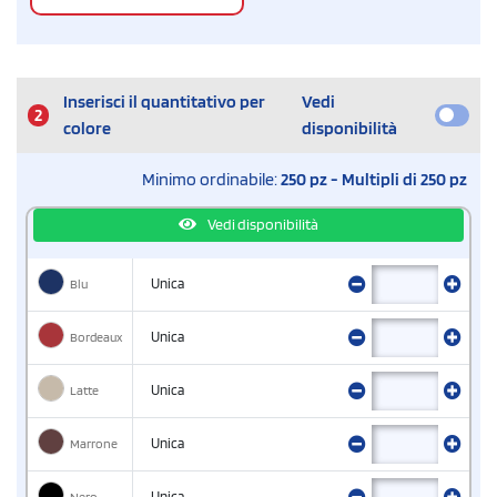
Inserisci il quantitativo per
Vedi
2
colore
disponibilità
Minimo ordinabile:
250 pz - Multipli di 250 pz
Vedi disponibilità
Blu
Unica
Bordeaux
Unica
Latte
Unica
Marrone
Unica
Nero
Unica