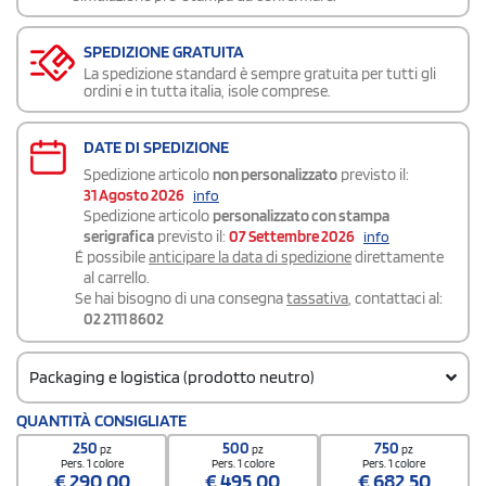
SPEDIZIONE GRATUITA
La spedizione standard è sempre gratuita per tutti gli
ordini e in tutta italia, isole comprese.
DATE DI SPEDIZIONE
Spedizione articolo
non personalizzato
previsto il:
31 Agosto 2026
info
Spedizione articolo
personalizzato con stampa
serigrafica
previsto il:
07 Settembre 2026
info
É possibile
anticipare la data di spedizione
direttamente
al carrello.
Se hai bisogno di una consegna
tassativa
, contattaci al:
02 2111 8602
Packaging e logistica (prodotto neutro)
Quantità per scatola
QUANTITÀ CONSIGLIATE
250
250
500
750
pz
pz
pz
Pers. 1 colore
Pers. 1 colore
Pers. 1 colore
€
290,00
€
495,00
€
682,50