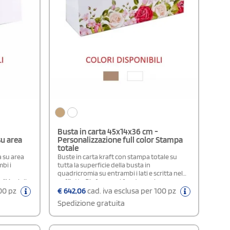
Busta in carta 45x14x36 cm -
su area
Personalizzazione full color Stampa
totale
a su area
Buste in carta kraft con stampa totale su
bi i
tutta la superficie della busta in
quadricromia su entrambi i lati e scritta nel
m²Maniglia:
soffietto.Rinforzo sul fondo e sul
 della
risvolto.Grammatura carta: 160
100 pz
€
642,06
cad. iva esclusa per 100 pz
 i lati in
g/m²Maniglia: in cotone con 4 nodi in tinta
Spedizione gratuita
i
con il colore della
10 cmColori
bustaPersonalizzazione: su entrambi i lati in
d' ordine
quadricromia più scritta nel soffiettoArea di