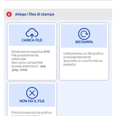
6
Allega i files di stampa
CARICA FILE
RISTAMPA
Dimensione massima 8MB
Utilizzeremo un file grafico
File possibilmente
precedentemente
vettoriale
acquisito, in una fornitura
Non sono consentite
passata.
queste estensioni:
.exe
,
.php
,
.html
NON HO IL FILE
Potrai inviare la tua grafica
successivamente la