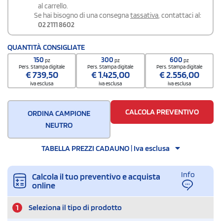
al carrello.
Se hai bisogno di una consegna
tassativa
, contattaci al:
02 2111 8602
QUANTITÀ CONSIGLIATE
150
300
600
pz
pz
pz
Pers. Stampa digitale
Pers. Stampa digitale
Pers. Stampa digitale
€
739,50
€
1.425,00
€
2.556,00
iva esclusa
iva esclusa
iva esclusa
CALCOLA PREVENTIVO
ORDINA CAMPIONE
NEUTRO
TABELLA PREZZI CADAUNO | Iva esclusa
Info
Calcola il tuo preventivo e acquista
online
1
Seleziona il tipo di prodotto