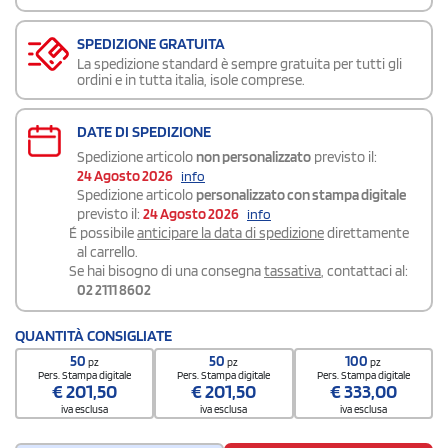
SPEDIZIONE GRATUITA
La spedizione standard è sempre gratuita per tutti gli
ordini e in tutta italia, isole comprese.
DATE DI SPEDIZIONE
Spedizione articolo
non personalizzato
previsto il:
24 Agosto 2026
info
Spedizione articolo
personalizzato con stampa digitale
previsto il:
24 Agosto 2026
info
É possibile
anticipare la data di spedizione
direttamente
al carrello.
Se hai bisogno di una consegna
tassativa
, contattaci al:
02 2111 8602
QUANTITÀ CONSIGLIATE
50
50
100
pz
pz
pz
Pers. Stampa digitale
Pers. Stampa digitale
Pers. Stampa digitale
€
201,50
€
201,50
€
333,00
iva esclusa
iva esclusa
iva esclusa