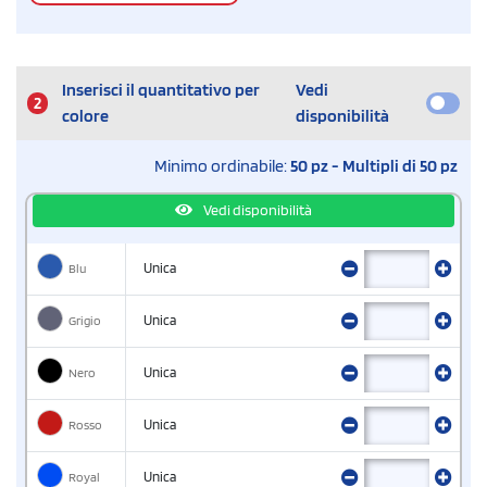
Inserisci il quantitativo per
Vedi
2
colore
disponibilità
Minimo ordinabile:
50 pz - Multipli di 50 pz
Vedi disponibilità
Blu
Unica
Grigio
Unica
Nero
Unica
Rosso
Unica
Royal
Unica