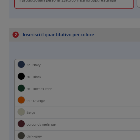
Il prodotto sarà personalizzato con ricamo oppure stampa
2
Inserisci il quantitativo per colore
32 - Navy
36 - Black
38 - Bottle Green
44 - Orange
Beige
burgundy melange
dark-grey