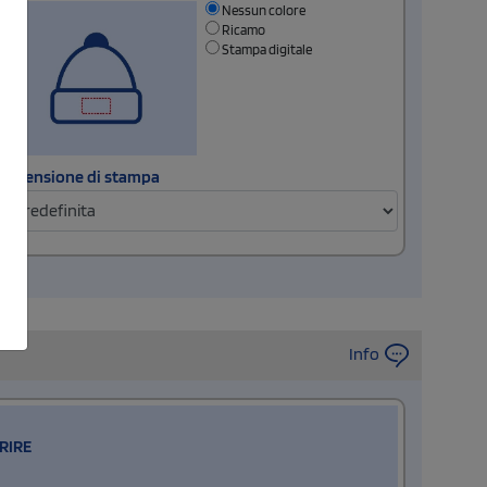
Nessun colore
Ricamo
Stampa digitale
Dimensione di stampa
Info
RIRE