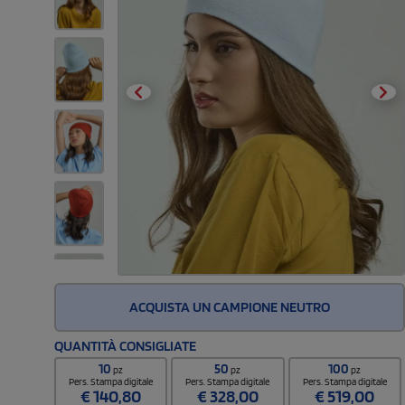
ACQUISTA UN CAMPIONE NEUTRO
QUANTITÀ CONSIGLIATE
10
50
100
pz
pz
pz
Pers. Stampa digitale
Pers. Stampa digitale
Pers. Stampa digitale
€
140,80
€
328,00
€
519,00