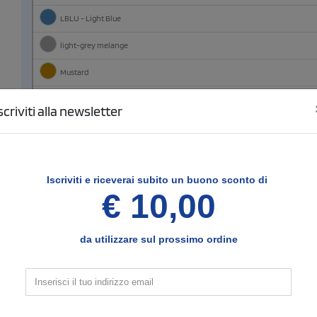
LBLU - Light Blue
light-grey melange
Mustard
Olive
scriviti alla newsletter
Royal
rusty
Iscriviti e
riceverai subito un buono sconto di
VEAC - Acid Green
€ 10,00
da utilizzare sul prossimo ordine
3
Configura le posizioni e il tipo di stampa
Fronte
SCELTO
Seleziona il tipo di stampa di tuo interesse