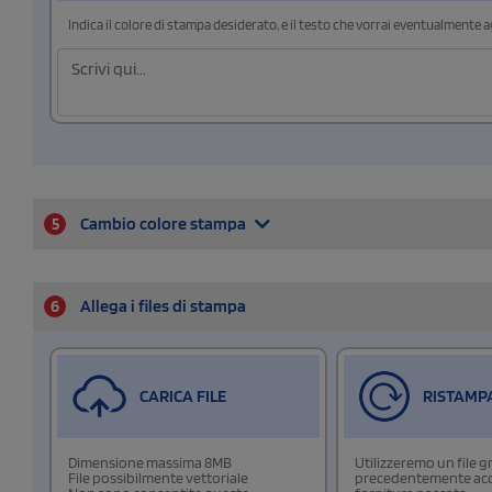
Indica il colore di stampa desiderato, e il testo che vorrai eventualmente 
5
Cambio colore stampa
6
Allega i files di stampa
CARICA FILE
RISTAMP
Dimensione massima 8MB
Utilizzeremo un file g
File possibilmente vettoriale
precedentemente acqu