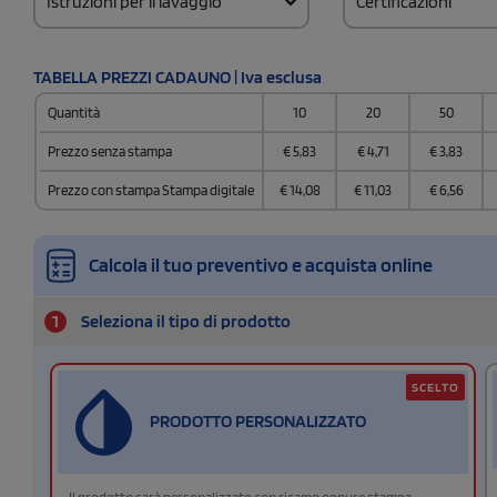
Istruzioni per il lavaggio
Certificazioni
TABELLA PREZZI CADAUNO | Iva esclusa
Quantità
10
20
50
Prezzo senza stampa
€
5,83
€
4,71
€
3,83
Prezzo con stampa Stampa digitale
€
14,08
€
11,03
€
6,56
Calcola il tuo preventivo e acquista online
1
Seleziona il tipo di prodotto
SCELTO
PRODOTTO PERSONALIZZATO