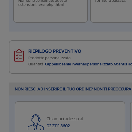
Non sono consentite queste
fornitura passata.
estensioni:
.exe
,
.php
,
.html
RIEPILOGO PREVENTIVO
Prodotto personalizzato
Quantità:
Cappelli beanie invernali personalizzato Atlantis Ho
NON RIESCI AD INSERIRE IL TUO ORDINE? NON TI PREOCCUP
Chiamaci adesso al
02 2111 8602