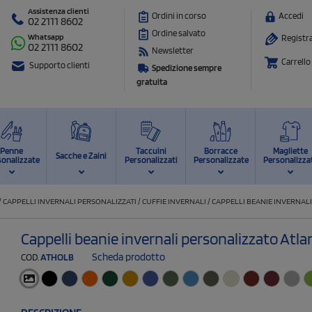
Assistenza clienti
Ordini in corso
Accedi
02 2111 8602
Ordine salvato
Whatsapp
Registra
02 2111 8602
Newsletter
Carrello
Supporto clienti
Spedizione sempre
gratuita
Penne
Taccuini
Borracce
Magliette
Sacche e Zaini
sonalizzate
Personalizzati
Personalizzate
Personalizza
/
CAPPELLI INVERNALI PERSONALIZZATI
/
CUFFIE INVERNALI
/
CAPPELLI BEANIE INVERNAL
Cappelli beanie invernali personalizzato Atla
Scheda prodotto
COD.
ATHOLB