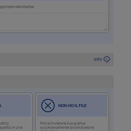
aggiungere alla stampa.
Info
A
NON HO IL FILE
rafico
Potrai inviare la tua grafica
isito, in una
successivamente la conclusione