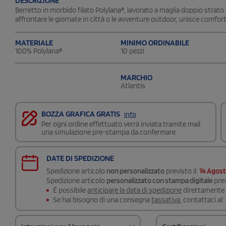
DESCRIZIONE
Berretto in morbido filato Polylana®, lavorato a maglia doppio strato c
affrontare le giornate in città o le avventure outdoor, unisce comfort 
MATERIALE
MINIMO ORDINABILE
100% Polylana®
10 pezzi
MARCHIO
Atlantis
BOZZA GRAFICA GRATIS
info
Per ogni ordine effettuato verrà inviata tramite mail
una simulazione pre-stampa da confermare.
DATE DI SPEDIZIONE
Spedizione articolo
non personalizzato
previsto il:
14 Agos
Spedizione articolo
personalizzato con stampa digitale
prev
É possibile
anticipare la data di spedizione
direttamente a
Se hai bisogno di una consegna
tassativa
, contattaci al: