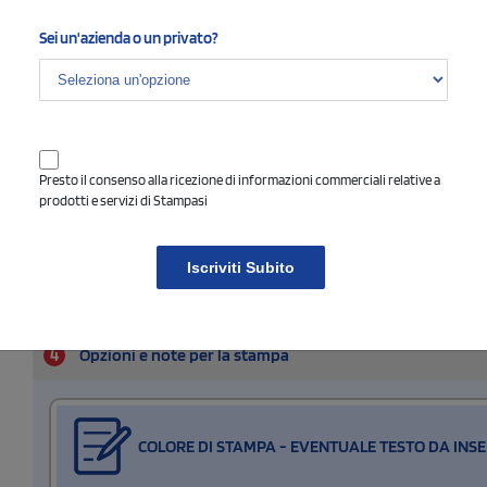
Nessun colore
Ricamo
(vedi)
Sei un'azienda o un privato?
Stampa digitale
Dimensione di stampa
Presto il consenso alla ricezione di informazioni commerciali relative a
prodotti e servizi di Stampasi
Iscriviti Subito
4
Opzioni e note per la stampa
COLORE DI STAMPA - EVENTUALE TESTO DA INSE