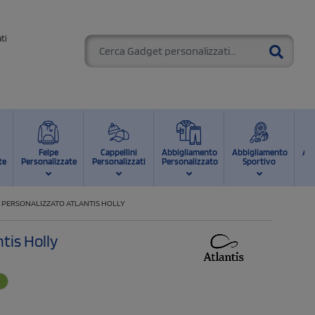
ti
Felpe
Cappellini
Abbigliamento
Abbigliamento
Ab
te
Personalizzate
Personalizzati
Personalizzato
Sportivo
d
I PERSONALIZZATO ATLANTIS HOLLY
ntis Holly