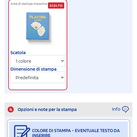
Area di stampa massima cm
3 x 3
SCELTO
Scatola
Dimensione di stampa
Info
4
Opzioni e note per la stampa
COLORE DI STAMPA - EVENTUALE TESTO DA
INSERIRE