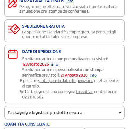
BOZZA GRAFICA GRATIS
info
Per ogni ordine effettuato verrà inviata tramite mail una
simulazione pre-stampa da confermare.
SPEDIZIONE GRATUITA
La spedizione standard è sempre gratuita per tutti gli
ordini e in tutta italia, isole comprese.
DATE DI SPEDIZIONE
Spedizione articolo
non personalizzato
previsto il:
12 Agosto 2026
info
Spedizione articolo
personalizzato con stampa
serigrafica
previsto il:
21 Agosto 2026
info
É possibile
anticipare la data di spedizione
direttamente
al carrello.
Se hai bisogno di una consegna
tassativa
, contattaci al:
02 2111 8602
Packaging e logistica (prodotto neutro)
Codice doganale
QUANTITÀ CONSIGLIATE