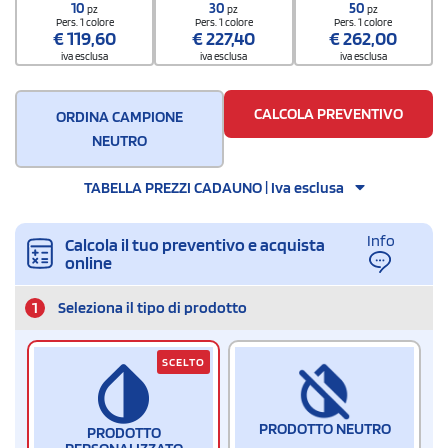
9504908000
10
30
50
pz
pz
pz
Pers. 1 colore
Pers. 1 colore
Pers. 1 colore
€
119,60
€
227,40
€
262,00
iva esclusa
iva esclusa
iva esclusa
CALCOLA PREVENTIVO
ORDINA CAMPIONE
NEUTRO
TABELLA PREZZI CADAUNO | Iva esclusa
Info
Calcola il tuo preventivo e acquista
online
1
Seleziona il tipo di prodotto
SCELTO
PRODOTTO NEUTRO
PRODOTTO