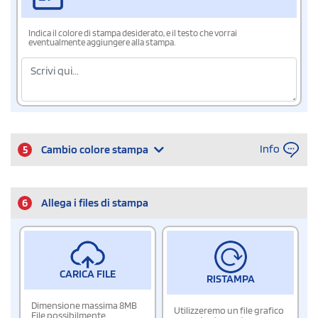
Indica il colore di stampa desiderato, e il testo che vorrai
eventualmente aggiungere alla stampa.
Info
5
Cambio colore stampa
6
Allega i files di stampa
CARICA FILE
RISTAMPA
Dimensione massima 8MB
Utilizzeremo un file grafico
File possibilmente