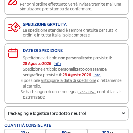
Per ogni ordine effettuato verrà inviata tramite mail una
simulazione pre-stampa da confermare.
SPEDIZIONE GRATUITA
La spedizione standard è sempre gratuita per tutti gli
ordini e in tutta italia, isole comprese.
DATE DI SPEDIZIONE
Spedizione articolo
non personalizzato
previsto il:
28 Agosto 2026
info
Spedizione articolo
personalizzato con stampa
serigrafica
previsto il:
28 Agosto 2026
info
É possibile
anticipare la data di spedizione
direttamente
al carrello.
Se hai bisogno di una consegna
tassativa
, contattaci al:
02 2111 8602
Packaging e logistica (prodotto neutro)
Codice doganale
QUANTITÀ CONSIGLIATE
420212919000000
10
50
100
pz
pz
pz