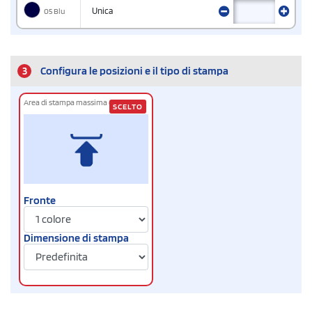
05 Blu
Unica
3
Configura le posizioni e il tipo di stampa
Area di stampa massima cm
13 x 20
SCELTO
Fronte
Dimensione di stampa