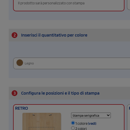
Il prodotto sarà personalizzato con stampa
2
Inserisci il quantitativo per colore
Legno
3
Configura le posizioni e il tipo di stampa
RETRO
1 colore
(vedi)
2 colori