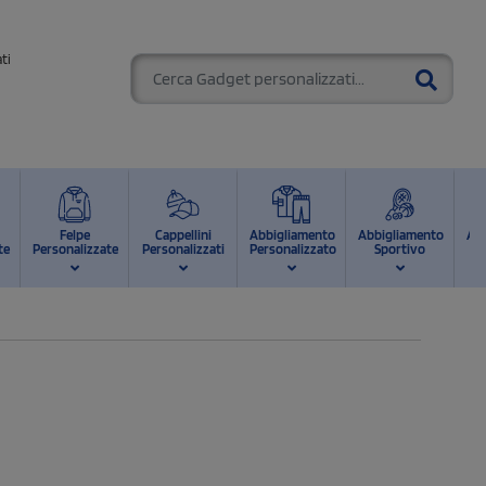
ti
Felpe
Cappellini
Abbigliamento
Abbigliamento
Ab
te
Personalizzate
Personalizzati
Personalizzato
Sportivo
d