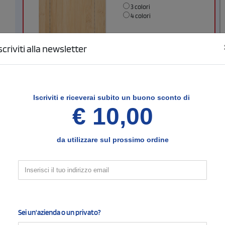
3 colori
4 colori
scriviti alla newsletter
Area di stampa massima
:
149 mm
149 mm
Larghezza (mm)
Altezza (mm)
Iscriviti e
riceverai subito un buono sconto di
€ 10,00
FRONTE SERIGRAFIA
da utilizzare sul prossimo ordine
Sei un'azienda o un privato?