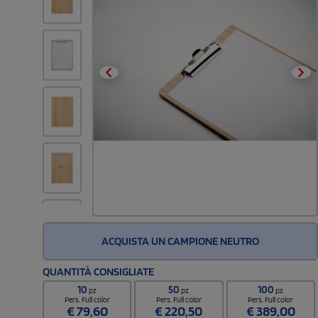
ACQUISTA UN CAMPIONE NEUTRO
QUANTITÀ CONSIGLIATE
10
50
100
pz
pz
pz
Pers. Full color
Pers. Full color
Pers. Full color
€
79,60
€
220,50
€
389,00