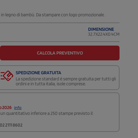
ta in legno di bambù. Da stampare con logo promozionale.
DIMENSIONE
32.7X22.4X0.4CM
CALCOLA PREVENTIVO
SPEDIZIONE GRATUITA
La spedizione standard è sempre gratuita per tutti gli
ordini e in tutta italia, isole comprese.
o 2026
info
un quantitativo inferiore a 250 stampe previsto il:
02 2111 8602