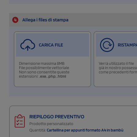
4
Allega i files di stampa
CARICA FILE
RISTAMP
Dimensione massima 8MB
Verrà utilizzato il file
File possibilmente vettoriale
già in nostro possess
Non sono consentite queste
come precedenti forn
estensioni:
.exe
,
.php
,
.html
RIEPILOGO PREVENTIVO
Prodotto personalizzato
Quantità:
Cartellina per appunti formato A4 in bambù