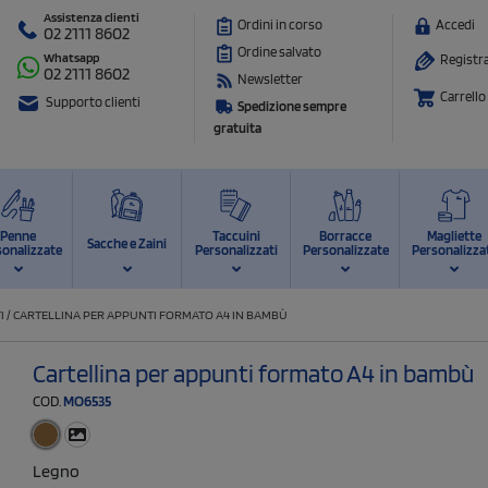
Assistenza clienti
Ordini in corso
Accedi
02 2111 8602
Ordine salvato
Whatsapp
Registra
02 2111 8602
Newsletter
Carrello
Supporto clienti
Spedizione sempre
gratuita
Penne
Taccuini
Borracce
Magliette
Sacche e Zaini
sonalizzate
Personalizzati
Personalizzate
Personalizza
I
/
CARTELLINA PER APPUNTI FORMATO A4 IN BAMBÙ
Cartellina per appunti formato A4 in bambù
COD.
MO6535
Legno