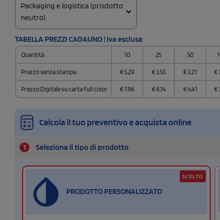
Packaging e logistica (prodotto
neutro)
Codice doganale
TABELLA PREZZI CADAUNO | Iva esclusa
4421 9100
Quantità
10
25
50
1
Quantità per confezione
1
Prezzo senza stampa
€
5,29
€
3,55
€
3,21
€
Quantità per scatola
Prezzo Digitale su carta Full color
€
7,96
€
6,14
€
4,41
€
48
Calcola il tuo preventivo e acquista online
1
Seleziona il tipo di prodotto
SCELTO
PRODOTTO PERSONALIZZATO