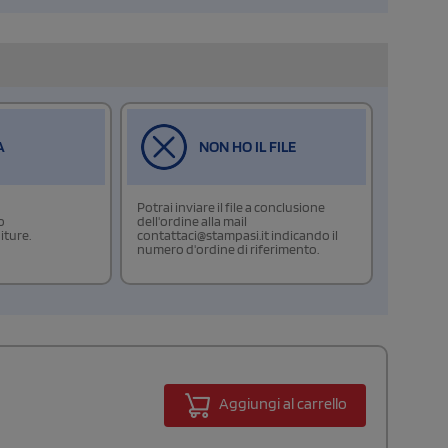
A
NON HO IL FILE
Potrai inviare il file a conclusione
o
dell'ordine alla mail
iture.
contattaci@stampasi.it indicando il
numero d'ordine di riferimento.
Aggiungi al carrello