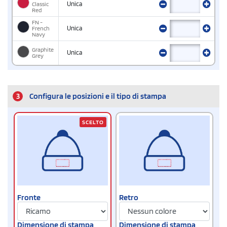
Classic
Unica
Red
FN -
French
Unica
Navy
Graphite
Unica
Grey
3
Configura le posizioni e il tipo di stampa
SCELTO
Fronte
Retro
Dimensione di stampa
Dimensione di stampa