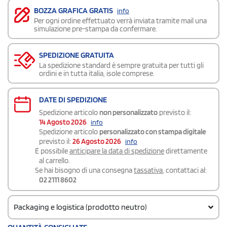
BOZZA GRAFICA GRATIS
info
Per ogni ordine effettuato verrà inviata tramite mail una
simulazione pre-stampa da confermare.
SPEDIZIONE GRATUITA
La spedizione standard è sempre gratuita per tutti gli
ordini e in tutta italia, isole comprese.
DATE DI SPEDIZIONE
Spedizione articolo
non personalizzato
previsto il:
14 Agosto 2026
info
Spedizione articolo
personalizzato con stampa digitale
previsto il:
26 Agosto 2026
info
É possibile
anticipare la data di spedizione
direttamente
al carrello.
Se hai bisogno di una consegna
tassativa
, contattaci al:
02 2111 8602
Packaging e logistica (prodotto neutro)
Codice doganale