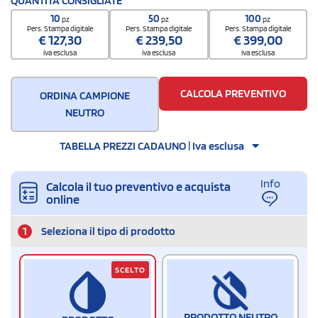
QUANTITÀ CONSIGLIATE
65050090
10
50
100
pz
pz
pz
Pers. Stampa digitale
Pers. Stampa digitale
Pers. Stampa digitale
€
127,30
€
239,50
€
399,00
iva esclusa
iva esclusa
iva esclusa
CALCOLA PREVENTIVO
ORDINA CAMPIONE
NEUTRO
TABELLA PREZZI CADAUNO | Iva esclusa
Info
Calcola il tuo preventivo e acquista
online
1
Seleziona il tipo di prodotto
SCELTO
PRODOTTO NEUTRO