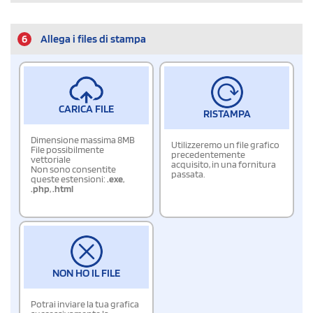
6
Allega i files di stampa
CARICA FILE
RISTAMPA
Dimensione massima 8MB
Utilizzeremo un file grafico
File possibilmente
precedentemente
vettoriale
acquisito, in una fornitura
Non sono consentite
passata.
queste estensioni:
.exe
,
.php
,
.html
NON HO IL FILE
Potrai inviare la tua grafica