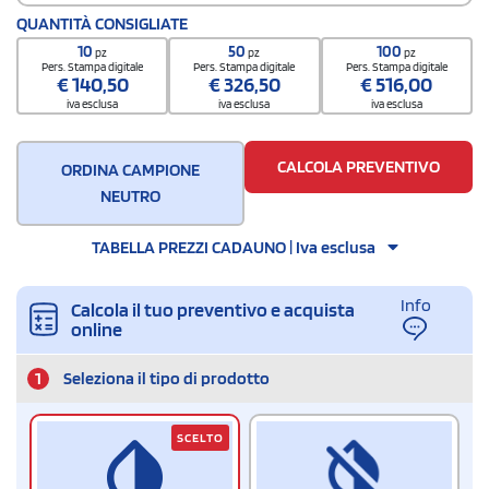
Codice doganale
QUANTITÀ CONSIGLIATE
65050090
10
50
100
pz
pz
pz
Pers. Stampa digitale
Pers. Stampa digitale
Pers. Stampa digitale
€
140,50
€
326,50
€
516,00
iva esclusa
iva esclusa
iva esclusa
CALCOLA PREVENTIVO
ORDINA CAMPIONE
NEUTRO
TABELLA PREZZI CADAUNO | Iva esclusa
Info
Calcola il tuo preventivo e acquista
online
1
Seleziona il tipo di prodotto
SCELTO