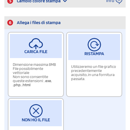
Info
5
Cambio colore stampa
6
Allega i files di stampa
CARICA FILE
RISTAMPA
Dimensione massima 8MB
Utilizzeremo un file grafico
File possibilmente
precedentemente
vettoriale
acquisito, in una fornitura
Non sono consentite
passata.
queste estensioni:
.exe
,
.php
,
.html
NON HO IL FILE