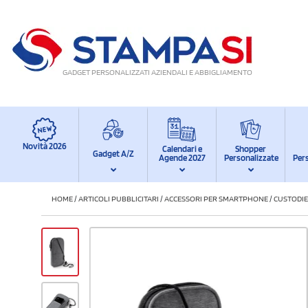
GADGET PERSONALIZZATI AZIENDALI E ABBIGLIAMENTO
Novità 2026
Calendari e
Shopper
Gadget A/Z
Agende 2027
Personalizzate
Per
HOME
/
ARTICOLI PUBBLICITARI
/
ACCESSORI PER SMARTPHONE
/
CUSTODIE