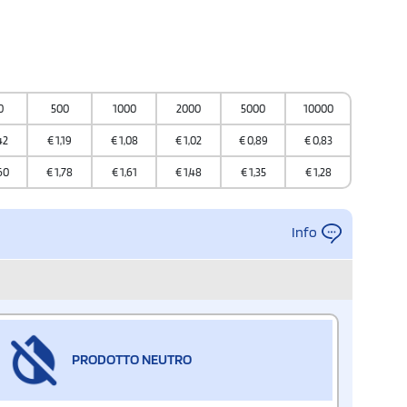
0
500
1000
2000
5000
10000
42
€
1,19
€
1,08
€
1,02
€
0,89
€
0,83
60
€
1,78
€
1,61
€
1,48
€
1,35
€
1,28
Info
PRODOTTO NEUTRO