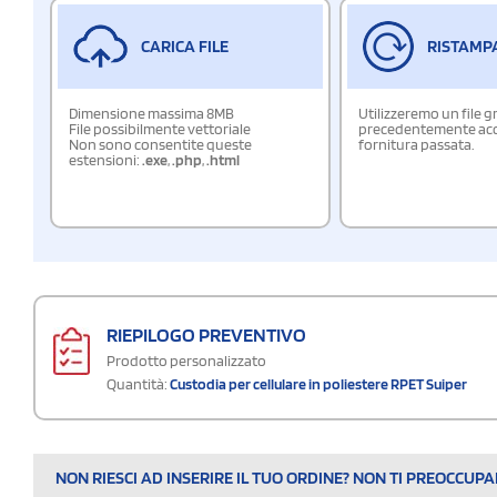
CARICA FILE
RISTAMP
Dimensione massima 8MB
Utilizzeremo un file g
File possibilmente vettoriale
precedentemente acqu
Non sono consentite queste
fornitura passata.
estensioni:
.exe
,
.php
,
.html
RIEPILOGO PREVENTIVO
Prodotto personalizzato
Quantità:
Custodia per cellulare in poliestere RPET Suiper
NON RIESCI AD INSERIRE IL TUO ORDINE? NON TI PREOCCUP