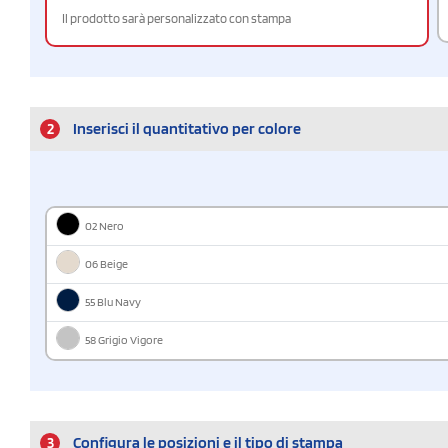
Il prodotto sarà personalizzato con stampa
2
Inserisci il quantitativo per colore
02 Nero
06 Beige
55 Blu Navy
58 Grigio Vigore
3
Configura le posizioni e il tipo di stampa