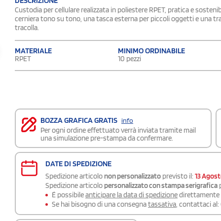
DESCRIZIONE
Custodia per cellulare realizzata in poliestere RPET, pratica e sosten
cerniera tono su tono, una tasca esterna per piccoli oggetti e una tr
tracolla.
MATERIALE
MINIMO ORDINABILE
RPET
10 pezzi
BOZZA GRAFICA GRATIS
info
Per ogni ordine effettuato verrà inviata tramite mail
una simulazione pre-stampa da confermare.
DATE DI SPEDIZIONE
Spedizione articolo
non personalizzato
previsto il:
13 Agos
Spedizione articolo
personalizzato con stampa serigrafica
p
É possibile
anticipare la data di spedizione
direttamente a
Se hai bisogno di una consegna
tassativa
, contattaci al: