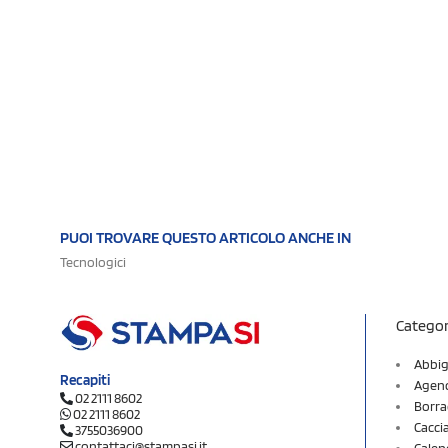
PUOI TROVARE QUESTO ARTICOLO ANCHE IN
Tecnologici
Categor
Abbig
Recapiti
Agend
02 2111 8602
Borra
02 2111 8602
Cacci
3755036900
contattaci@stampasi.it
Calen