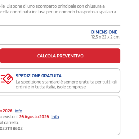
ibile. Dispone di uno scomparto principale con chiusura a
acolla coordinata inclusa per un comodo trasporto a spalla o a
DIMENSIONE
12,5 x 22 x 2 cm.
CALCOLA PREVENTIVO
SPEDIZIONE GRATUITA
La spedizione standard è sempre gratuita per tutti gli
ordini e in tutta italia, isole comprese.
to 2026
info
revisto il:
26 Agosto 2026
info
l carrello.
02 2111 8602