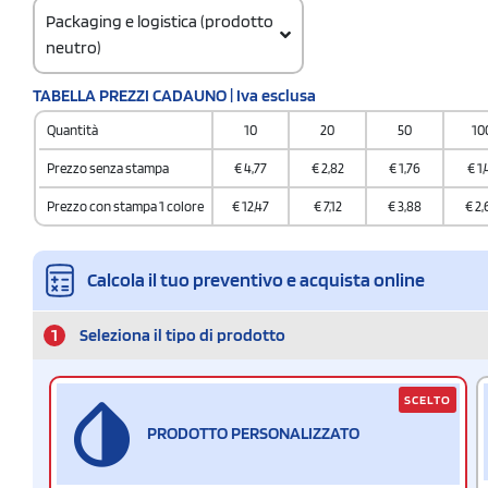
Packaging e logistica (prodotto
neutro)
Codice doganale
TABELLA PREZZI CADAUNO | Iva esclusa
42023900
Quantità
10
20
50
10
Prezzo senza stampa
€
4,77
€
2,82
€
1,76
€
1,
Prezzo con stampa 1 colore
€
12,47
€
7,12
€
3,88
€
2,
Calcola il tuo preventivo e acquista online
1
Seleziona il tipo di prodotto
SCELTO
PRODOTTO PERSONALIZZATO