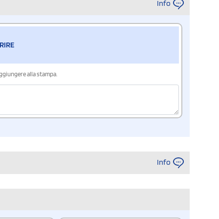
Info
RIRE
aggiungere alla stampa.
Info