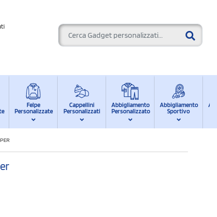
ti
Felpe
Cappellini
Abbigliamento
Abbigliamento
Ab
te
Personalizzate
Personalizzati
Personalizzato
Sportivo
d
IPER
per