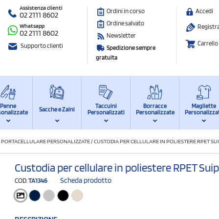
Assistenza clienti
Ordini in corso
Accedi
02 2111 8602
Ordine salvato
Whatsapp
Registra
02 2111 8602
Newsletter
Carrello
Supporto clienti
Spedizione sempre
gratuita
Penne
Taccuini
Borracce
Magliette
Sacche e Zaini
sonalizzate
Personalizzati
Personalizzate
Personalizza
 PORTACELLULARE PERSONALIZZATE
/
CUSTODIA PER CELLULARE IN POLIESTERE RPET SU
Custodia per cellulare in poliestere RPET Sui
Scheda prodotto
COD.
TA1346