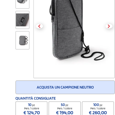
ACQUISTA UN CAMPIONE NEUTRO
QUANTITÀ CONSIGLIATE
10
50
100
pz
pz
pz
Pers. 1 colore
Pers. 1 colore
Pers. 1 colore
€
124,70
€
194,00
€
260,00