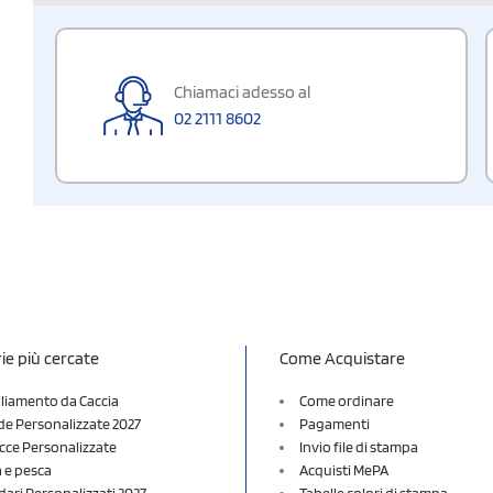
Chiamaci adesso al
02 2111 8602
ie più cercate
Come Acquistare
liamento da Caccia
Come ordinare
e Personalizzate 2027
Pagamenti
cce Personalizzate
Invio file di stampa
a e pesca
Acquisti MePA
dari Personalizzati 2027
Tabelle colori di stampa