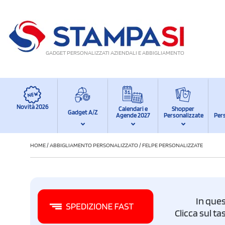
GADGET PERSONALIZZATI AZIENDALI E ABBIGLIAMENTO
Novità 2026
Calendari e
Shopper
Gadget A/Z
Agende 2027
Personalizzate
Per
HOME
/
ABBIGLIAMENTO PERSONALIZZATO
/
FELPE PERSONALIZZATE
In ques
Clicca sul t