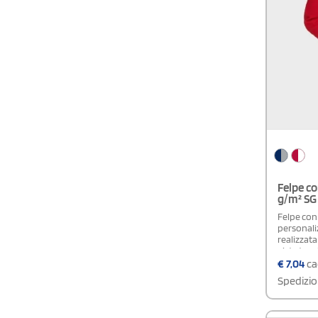
Felpe c
g/m² SG 
Felpe co
personaliz
realizzata
vista tec
cappuccio
€
7,04
ca
fettuccia 
Spedizio
coordinata
moderno e 
auricolari 