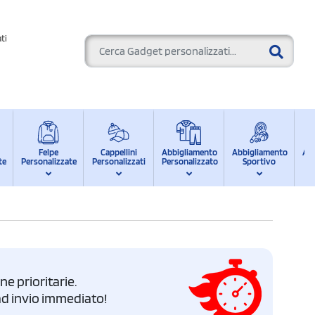
ti
Felpe
Cappellini
Abbigliamento
Abbigliamento
Ab
te
Personalizzate
Personalizzati
Personalizzato
Sportivo
d
e prioritarie.
i ad invio immediato!