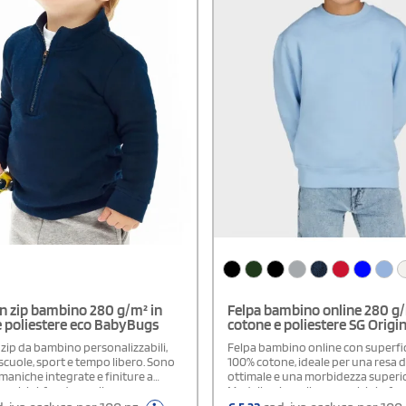
n zip bambino 280 g/m² in
Felpa bambino online 280 g/
e poliestere eco BabyBugs
cotone e poliestere SG Origin
 zip da bambino personalizzabili,
Felpa bambino online con superfi
 scuole, sport e tempo libero. Sono
100% cotone, ideale per una resa 
maniche integrate e finiture a
ottimale e una morbidezza superior
 polsini, fondo e collo per una
Modello girocollo con polsini e fo
à confortevole. Presentano zip 1/4
costine per una vestibilità stabile