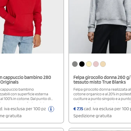
on cappuccio bambino 280
Felpa girocollo donna 260 g/
Originals
tessuto misto True Blanks
n cappuccio bambino
Felpa girocollo donna realizzata al
zabili con superficie esterna
cotone organico e al 20% in poliest
 al 100% in cotone. Dal punto di
cuciture a punto singolo e a punto
nico, presentano fodera del
sulla spalla ribassata valorizzano i
 in mesh a colore contrastante e
mentre la fettuccia sul collo e le co
d. iva esclusa per 100 pz
€
7,15
cad. iva esclusa per 100
a spina di pesce sul collo,
assicurano resistenza. Il carré pos
ne gratuita
Spedizione gratuita
 alla fodera, per un tocco
mezzaluna aggiunge un dettaglio 
curato nei dettagli. Gli anelli per
Realizzata in tessuto morbido e di
in contrasto facilitano l’utilizzo
medio, offre una vestibilità piacev