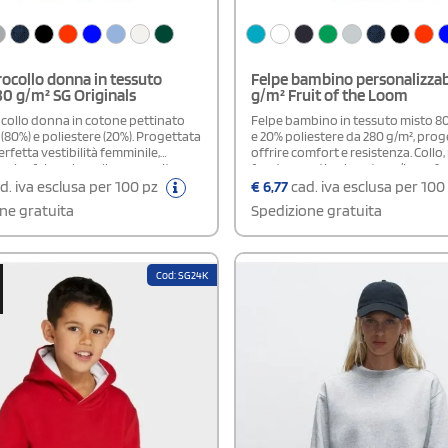
rocollo donna in tessuto
Felpe bambino personalizzab
0 g/m² SG Originals
g/m² Fruit of the Loom
ocollo donna in cotone pettinato
Felpe bambino in tessuto misto 8
(80%) e poliestere (20%). Progettata
e 20% poliestere da 280 g/m², prog
rfetta vestibilità femminile,
offrire comfort e resistenza. Collo, 
ssica felpa girocollo con cuciture
fondo a costine in cotone/Lycra®
estremamente versatile. Il taglio e le
mantengono la forma nel tempo, 
d. iva esclusa per 100 pz
€
6,77
cad. iva esclusa per 100
 qualità, in particolare la costina sul
fettuccia in jersey tono su tono da
ne gratuita
Spedizione gratuita
 polsini e sull'orlo, offrono comfort e
spalla aggiunge robustezza. Un c
o che mantenga la sua forma più a
taglio classico, ideale per l’uso qu
tificazione: OEKO-TEX® standard
ex Member Disponibile versione
Cod: SG24K
ambino