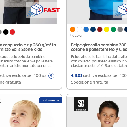
+ 6 colori
n cappuccio e zip 260 g/m² in
Felpe girocollo bambino 280
misto Sol's Stone Kids
cotone e poliestere Roly Clas
 cappuccio e zip da bambino,
Felpe girocollo bambino dal taglio
 in misto cotone 50% e poliestere
con colletto, polsini ed elastico in v
enta maniche montate per una
elastan a costine 1x1. Sono dotate 
à confortevole, due pratiche tasche
cerniere rinforzate sul colletto ed
o e cappuccio in tinta coordinata.
rimovibile.Composizione: 50% Cot
d. iva esclusa per 100 pz
€
8,03
cad. iva esclusa per 10
fondo sono rifiniti in costina per
PoliestereCertificazione: OEKO-T
ne gratuita
Spedizione gratuita
maggiore elasticità, stabilità e
standard 100
urante l’uso quotidiano.TAGLIE: XL
XXL (8 Anni) - 3XL (10 Anni) - 4XL (12
ificazione: OEKO-TEX® standard
Cod: MABZ66
A - Approved Vegan