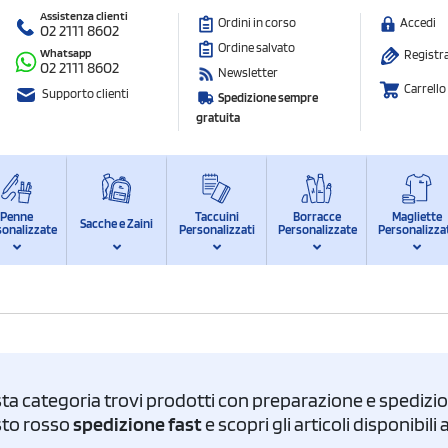
Assistenza clienti
Ordini in corso
Accedi
02 2111 8602
Ordine salvato
Whatsapp
Registra
02 2111 8602
Newsletter
Carrello
Supporto clienti
Spedizione sempre
gratuita
Penne
Taccuini
Borracce
Magliette
Sacche e Zaini
sonalizzate
Personalizzati
Personalizzate
Personalizza
ta categoria trovi prodotti con preparazione e spedizion
asto rosso
spedizione fast
e scopri gli articoli disponibil