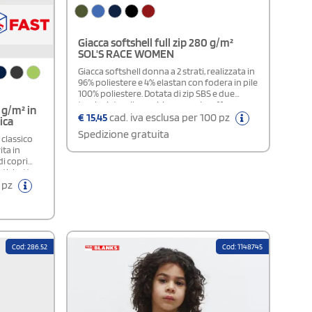
Giacca softshell full zip 280 g/m²
SOL'S RACE WOMEN
Giacca softshell donna a 2 strati, realizzata in
96% poliestere e 4% elastan con fodera in pile
100% poliestere. Dotata di zip SBS e due
tasche laterali con chiusura a zip, offre
 g/m² in
comfort e praticità con un ottimo rapporto
€
15,45
cad. iva esclusa per 100 pz
ica
qualità/prezzo. Certificata OEKO-TEX® e
Spedizione gratuita
disponibile solo personalizzata.
 classico
ita in
di copri
 etichetta
one - 50%
0 pz
EX®
Cod: 286.52
Cod: 1148745