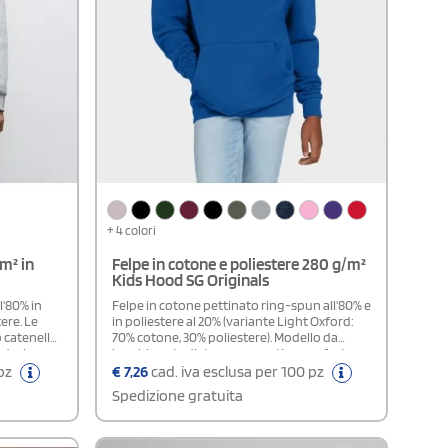
+ 4 colori
m² in
Felpe in cotone e poliestere 280 g/m²
Kids Hood SG Originals
l'80% in
Felpe in cotone pettinato ring-spun all'80% e
ere. Le
in poliestere al 20% (variante Light Oxford:
 catenella
70% cotone, 30% poliestere). Modello da
l design,
bambino studiato per garantire comfort e
stine 2x2
resistenza nel tempo. La superficie esterna al
 pz
€
7,26
cad. iva esclusa per 100 pz
teriore a
100% in cotone assicura una stampa più
Spedizione gratuita
elegante.
nitida e colori brillanti, oltre a una piacevole
 peso
sensazione di morbidezza al tatto. Questa
ole e
felpa personalizzabile presenta una pratica