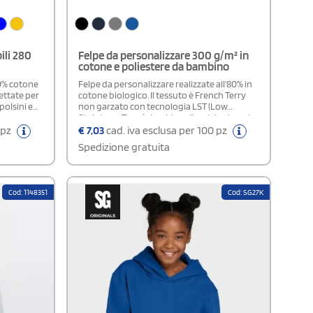
ili 280
Felpe da personalizzare 300 g/m² in
cotone e poliestere da bambino
0% cotone
Felpe da personalizzare realizzate all'80% in
ettate per
cotone biologico. Il tessuto è French Terry
polsini e
non garzato con tecnologia LST (Low
Shrinkage Terry) che riduce il restringimento.
mentre la
Il modello presenta collo, polsini e fondo
 pz
€
7,03
cad. iva esclusa per 100 pz
 spalla a
capo a costine. Nel colletto è presente un
Spedizione gratuita
apo dal
nastrino di rinforzo con motivo spigato. Sul
otidiano.
davanti del collo è applicata una V
decorativa. Non è presente alcuna etichetta
con il nome del marchio. È indicata solo la
Cod: 1148351
Cod: SG27K
taglia.