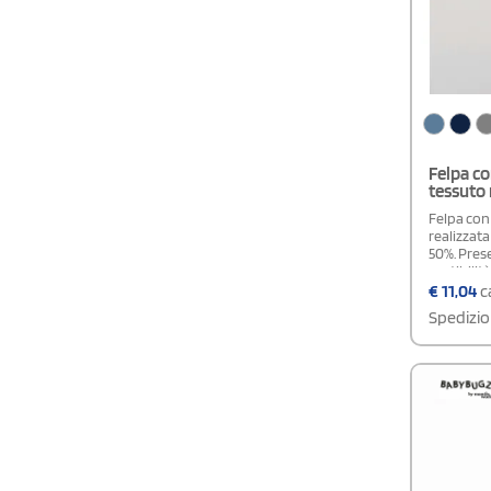
Felpa co
tessuto 
Felpa con
realizzata
50%. Pres
vestibilit
a marsupi
€
11,04
ca
Polsini e 
Spedizio
garantire 
comfort d
(6 Anni) - 
Anni)Cert
100 - PET