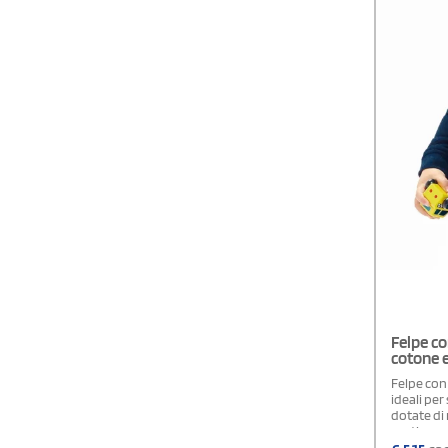
Felpe co
cotone 
Felpe con
ideali per
dotate di 
costine su
vestibilit