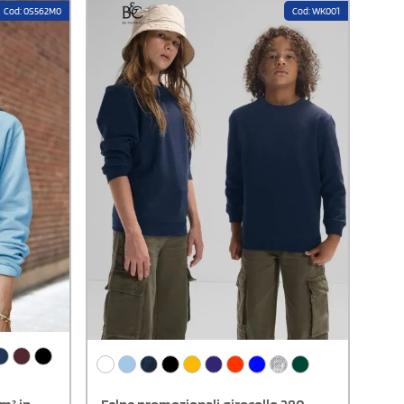
tasca a marsupio, polsini e fondo a costine
Cod: 0S562M0
Cod: WK001
per una vestibilità stabile e confortevole,
cuciture laterali che valorizzano la struttura
del capo e un interno spazzolato, caldo e
soffice.Certificazione: OEKO-TEX® standard
100 - Sedex MemberDisponibile
modello Uomo e Donna