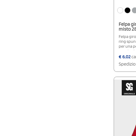
Felpa gi
misto 28
Felpa gir
ring spun 
per una pe
questa cla
laterali è 
€
6,02
ca
finiture di
Spedizio
collo, sui
assicuran
lungo.Cer
100 - Sed
Uomo e B