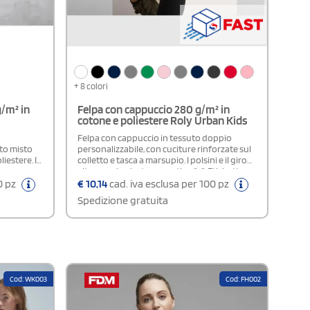
+ 8 colori
g/m² in
Felpa con cappuccio 280 g/m² in
cotone e poliestere Roly Urban Kids
Felpa con cappuccio in tessuto doppio
uto misto
personalizzabile, con cuciture rinforzate sul
estere. Il
colletto e tasca a marsupio. I polsini e il giro
ia per
vita sono in elastan a costine 1x1. Etichetta
pali
removibile. Il modello è alto 120 cm e indossa
0 pz
€
10,14
cad. iva esclusa per 100 pz
l
la taglia 5/6.Composizione: 50% Cotone - 50%
Spedizione gratuita
, polsini e
Poliestere
ilità più
 frontale.
ad ago su
vi
uta nel
rme,
Cod: WK003
Cod: FH002
 con