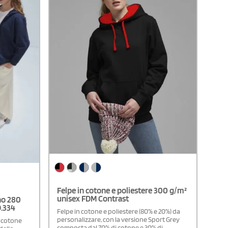
Felpe in cotone e poliestere 300 g/m²
unisex FDM Contrast
no 280
D.334
Felpe in cotone e poliestere (80% e 20%) da
personalizzare, con la versione Sport Grey
n cotone
composta dal 70% di cotone e 30% di