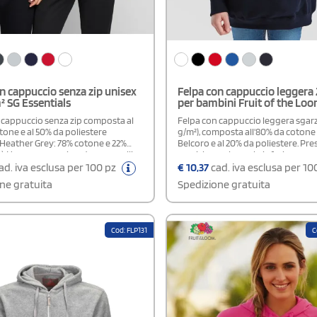
n cappuccio senza zip unisex
Felpa con cappuccio leggera
 SG Essentials
per bambini Fruit of the Lo
 cappuccio senza zip composta al
Felpa con cappuccio leggera sgarz
tone e al 50% da poliestere
g/m²), composta all'80% da cotone 
 Heather Grey: 78% cotone e 22%
Belcoro e al 20% da poliestere. Pr
). Ha un cappuccio a due pannelli
maniche raglan, orlo inferiore e pol
a interna nello stesso tessuto e
costina cotone/Lycra, cappuccio 
ad. iva esclusa per 100 pz
€
10,37
cad. iva esclusa per 10
 piatto in tinta. Il modello include
strato senza cordoncino e tasca fr
ne gratuita
Spedizione gratuita
interna, maniche set-in, collo, orlo e
marsupio. La struttura è tubolare
costine, cuciture laterali e etichetta
vestibilità comoda e moderna.
tichetta della taglia decentrata sul
lavabile a 60°C.Certificazione: OEKO-
Cod: FLP131
C
ard 100 - BSCI (Business Social
 Initiative) - Sedex