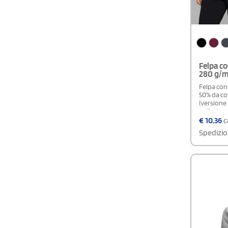
Felpa co
280 g/m²
Felpa con
50% da co
(versione
poliestere
con foder
€
10,36
c
cordoncino
Spedizio
fettuccia 
polsini a 
TAGLESS (e
collo). È 
TEX® stand
Compliance