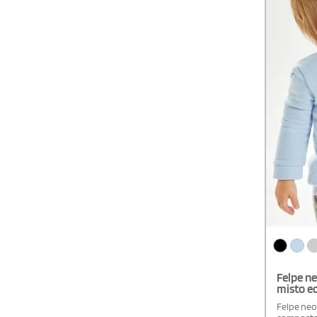
Felpe ne
misto e
Felpe neo