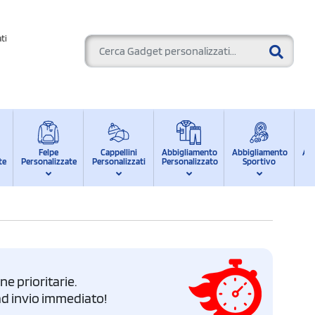
ti
Felpe
Cappellini
Abbigliamento
Abbigliamento
Ab
te
Personalizzate
Personalizzati
Personalizzato
Sportivo
d
e prioritarie.
i ad invio immediato!