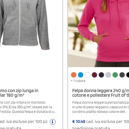
+ 1 colore
mo con zip lunga in
Felpa donna leggera 240 g/m
lar 180 g/m²
cotone e poliestere Fruit of
o con zip intera in morbido
Felpa donna leggera personalizzab
 (PILE) da 180 g/m², ideale per la
in pile di peso leggero, cappuccio
fredda. Questa felpa è dotata di un
cordino piatto stesso colore del
 regolabile con cordino e di due
tessuto, maniche raglan, tasca cen
che frontali tipo canguro, perfette
marsupio, orlo inferiore e polsini a
ad. iva esclusa per 100 pz
€
10,48
cad. iva esclusa per 1
e piccoli oggetti o scaldare le mani.
cotone/lycra®, cuciture laterali, fo
ne gratuita
Spedizione gratuita