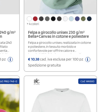
+ 4 colori
 240 g/m²
Felpa a girocollo unisex 230 g/m²
om
Bella+Canvas in cotone e poliestere
ata (240
Felpa a girocollo unisex, realizzata in cotone
filato
e poliestere, in tessuto morbido e
esenta
confortevole per offrire calore e
sini in
traspirabilità. Il design presenta spalle scese,
a doppio
in linea con le tendenze attuali, e una
0 pz
€
10,38
cad. iva esclusa per 100 pz
ontale a
vestibilità adatta a tutti. Internamente
Spedizione gratuita
 per una
felpata per un comfort extra. Rifinita con
polsini e bordo in vita a costine per una
tenuta ottimale. Le cuciture laterali
assicurano una migliore vestibilità e stabilità
od: FR62-148-0
Cod: WK680
nel tempo.