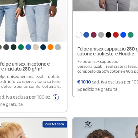
Felpe unisex cappuccio 280 
cotone e poliestere Hoodie
Felpe unisex cappuccio
felpe unisex in cotone e
personalizzabili realizzate in tess
re riciclato 280 g/m²
composto da 60% cotone e 40% poli
design moderno le rende adatte s
lpe unisex personalizzabili dotate
uomo e sia per donna. Tra le princi
€
10,10
cad. iva esclusa per 10
o di rinforzo in jersey tono su tono
caratteristiche tecniche troviamo i
o del collo per un comfort ottimale.
Spedizione gratuita
cappuccio con cordoncini regolabili
ntano etichetta del marchio sul
girovita elasticizzati per una vestib
solo una piccola indicazione della
d. iva esclusa per 100 pz
confortevole e la tasca a marsupio
mplificando così il processo di
ne gratuita
Le finiture includono ribattitura 
zzazione.Disponibile modello
collo, maniche e orlo. I colori reatti
assicurano inoltre una buona ten
tempo e una resa cromatica unifo
Cod: MABZ64
perfetta per la personalizzazione
stampa o ricamo.