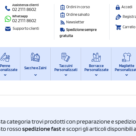
Assistenza clienti
Ordini in corso
Accedi
02 2111 8602
Ordine salvato
Whatsapp
Registra
02 2111 8602
Newsletter
Carrello
Supporto clienti
Spedizione sempre
gratuita
Penne
Taccuini
Borracce
Magliette
Sacche e Zaini
sonalizzate
Personalizzati
Personalizzate
Personalizza
ta categoria trovi prodotti con preparazione e spedizion
asto rosso
spedizione fast
e scopri gli articoli disponibil