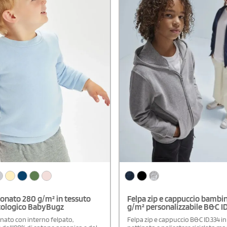
onato 280 g/m² in tessuto
Felpa zip e cappuccio bambi
cologico BabyBugz
g/m² personalizzabile B&C I
nato con interno felpato,
Felpa zip e cappuccio B&C ID.334 i