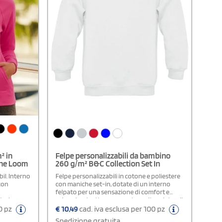
² in
Felpe personalizzabili da bambino
 the Loom
260 g/m² B&C Collection Set In
il. Interno
Felpe personalizzabili in cotone e poliestere
 con
con maniche set-in, dotate di un interno
felpato per una sensazione di comfort e
trale a
calore. La struttura presenta cuciture laterali
 costine in
per una maggiore vestibilità, mentre il
00 pz
€
10,49
cad. iva esclusa per 100 pz
rma
tessuto PST (Perfect Sweat Technology)
Spedizione gratuita