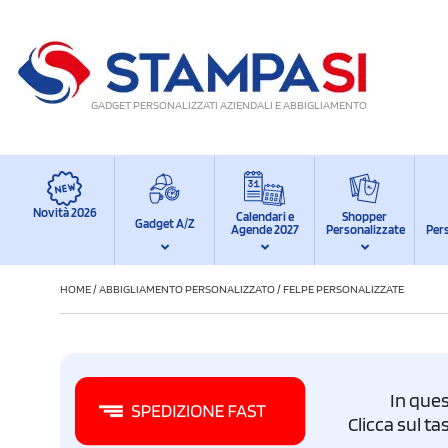
GADGET PERSONALIZZATI AZIENDALI E ABBIGLIAMENTO
Novità 2026
Calendari e
Shopper
Gadget A/Z
Agende 2027
Personalizzate
Per
HOME
/
ABBIGLIAMENTO PERSONALIZZATO
/
FELPE PERSONALIZZATE
In ques
Clicca sul t