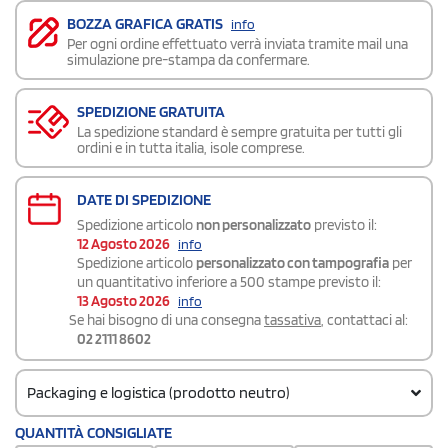
BOZZA GRAFICA GRATIS
info
Per ogni ordine effettuato verrà inviata tramite mail una
simulazione pre-stampa da confermare.
SPEDIZIONE GRATUITA
La spedizione standard è sempre gratuita per tutti gli
ordini e in tutta italia, isole comprese.
DATE DI SPEDIZIONE
Spedizione articolo
non personalizzato
previsto il:
12 Agosto 2026
info
Spedizione articolo
personalizzato con tampografia
per
un quantitativo inferiore a 500 stampe previsto il:
13 Agosto 2026
info
Se hai bisogno di una consegna
tassativa
, contattaci al:
02 2111 8602
Packaging e logistica (prodotto neutro)
Codice doganale
QUANTITÀ CONSIGLIATE