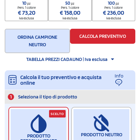
790700000000000000Q300
10
50
100
pz
pz
pz
Quantità per confezione
Pers. 1 colore
Pers. 1 colore
Pers. 1 colore
€
73,20
€
158,00
€
236,00
100 / Inner carton
iva esclusa
iva esclusa
iva esclusa
Quantità per scatola
200
CALCOLA PREVENTIVO
ORDINA CAMPIONE
NEUTRO
TABELLA PREZZI CADAUNO | Iva esclusa
Info
Calcola il tuo preventivo e acquista
online
1
Seleziona il tipo di prodotto
SCELTO
PRODOTTO NEUTRO
PRODOTTO