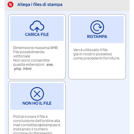
4
Allega i files di stampa
CARICA FILE
RISTAMPA
Dimensione massima 8MB
Verrà utilizzato il file
File possibilmente
già in nostro possesso
vettoriale
come precedenti forniture.
Non sono consentite
queste estensioni:
.exe
,
.php
,
.html
NON HO IL FILE
Potrai inviare il file a
conclusione dell'ordine alla
mail contattaci@stampasi.it
indicando il numero
d'ordine di riferimento.