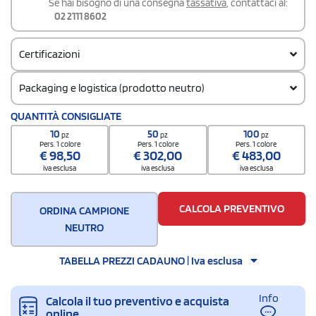
Se hai bisogno di una consegna
tassativa
, contattaci al:
02 2111 8602
Certificazioni
Packaging e logistica (prodotto neutro)
Codice doganale
QUANTITÀ CONSIGLIATE
6211421000000000000000
10
50
100
pz
pz
pz
Quantità per confezione
Pers. 1 colore
Pers. 1 colore
Pers. 1 colore
€
98,50
€
302,00
€
483,00
75 / Polybag
iva esclusa
iva esclusa
iva esclusa
Quantità per scatola
75
CALCOLA PREVENTIVO
ORDINA CAMPIONE
NEUTRO
TABELLA PREZZI CADAUNO | Iva esclusa
Info
Calcola il tuo preventivo e acquista
online