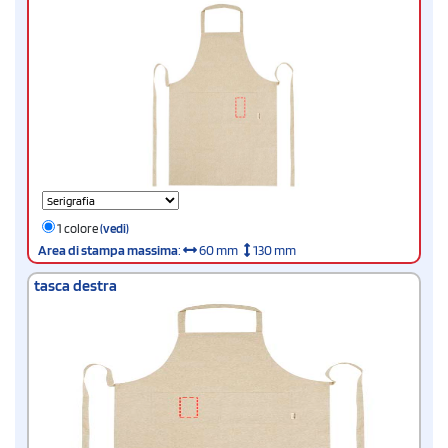
1 colore
(vedi)
Area di stampa massima
:
60 mm
130 mm
tasca destra