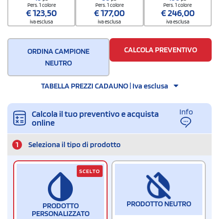
Quantità per scatola
Pers. 1 colore
Pers. 1 colore
Pers. 1 colore
€
123,50
€
177,00
€
246,00
50
iva esclusa
iva esclusa
iva esclusa
CALCOLA PREVENTIVO
ORDINA CAMPIONE
NEUTRO
TABELLA PREZZI CADAUNO | Iva esclusa
Info
Calcola il tuo preventivo e acquista
online
1
Seleziona il tipo di prodotto
SCELTO
PRODOTTO NEUTRO
PRODOTTO
PERSONALIZZATO