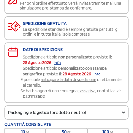
Per ogni ordine effettuato verrà inviata tramite mail una
simulazione pre-stampa da confermare.
SPEDIZIONE GRATUITA
La spedizione standard è sempre gratuita per tutti gli
ordini e in tutta italia, isole comprese.
DATE DI SPEDIZIONE
Spedizione articolo
non personalizzato
previsto il:
28 Agosto 2026
info
Spedizione articolo
personalizzato con stampa
serigrafica
previsto il:
28 Agosto 2026
info
É possibile
anticipare la data di spedizione
direttamente
al carrello.
Se hai bisogno di una consegna
tassativa
, contattaci al:
02 2111 8602
Packaging e logistica (prodotto neutro)
Codice doganale
QUANTITÀ CONSIGLIATE
640220000000000
10
50
100
pz
pz
pz