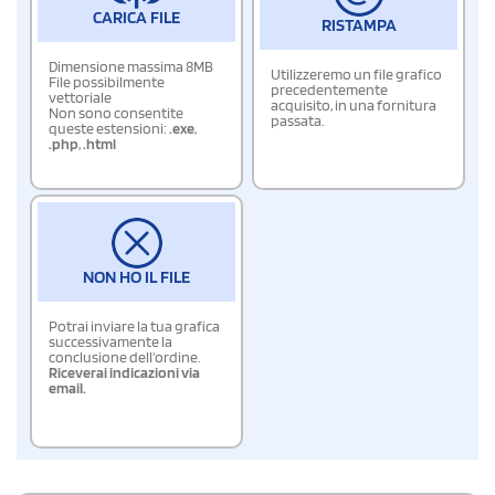
CARICA FILE
RISTAMPA
Dimensione massima 8MB
Utilizzeremo un file grafico
File possibilmente
precedentemente
vettoriale
acquisito, in una fornitura
Non sono consentite
passata.
queste estensioni:
.exe
,
.php
,
.html
NON HO IL FILE
Potrai inviare la tua grafica
successivamente la
conclusione dell'ordine.
Riceverai indicazioni via
email.