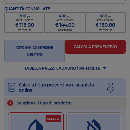
Quantità per scatola
QUANTITÀ CONSIGLIATE
1000
200
400
600
pz
pz
pz
Pers. 1 colore
Pers. 1 colore
Pers. 1 colore
€
118,00
€
144,00
€
180,00
iva esclusa
iva esclusa
iva esclusa
CALCOLA PREVENTIVO
ORDINA CAMPIONE
NEUTRO
TABELLA PREZZI CADAUNO | Iva esclusa
Info
Calcola il tuo preventivo e acquista
online
1
Seleziona il tipo di prodotto
SCELTO