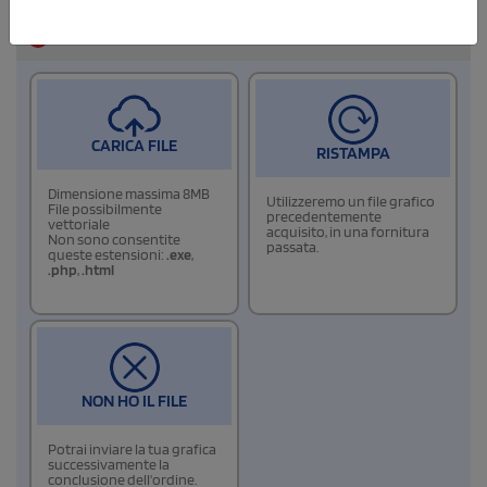
6
Allega i files di stampa
CARICA FILE
RISTAMPA
Dimensione massima 8MB
Utilizzeremo un file grafico
File possibilmente
precedentemente
vettoriale
acquisito, in una fornitura
Non sono consentite
passata.
queste estensioni:
.exe
,
.php
,
.html
NON HO IL FILE
Potrai inviare la tua grafica
successivamente la
conclusione dell'ordine.