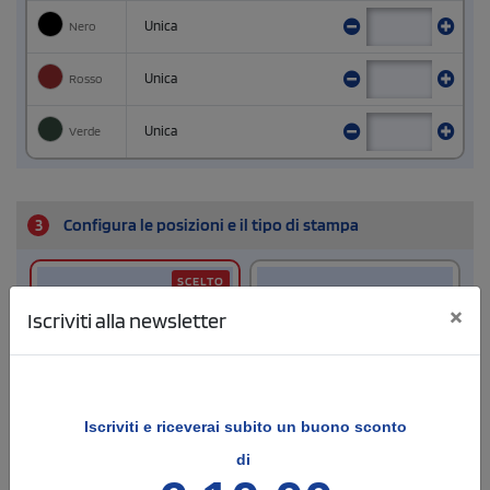
Nero
Unica
Rosso
Unica
Verde
Unica
3
Configura le posizioni e il tipo di stampa
SCELTO
×
Iscriviti alla newsletter
Fronte
Retro
Iscriviti e
riceverai subito un buono sconto
Dimensione di stampa
Dimensione di stampa
di