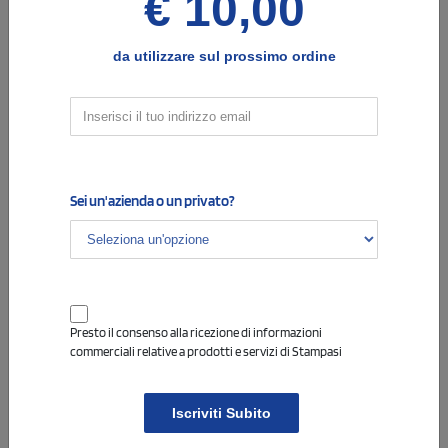
€ 10,00
da utilizzare sul prossimo ordine
Info
4
Opzioni e note per la stampa
COLORE DI STAMPA - EVENTUALE TESTO DA
INSERIRE
Sei un'azienda o un privato?
Indica il colore di stampa desiderato, e il testo che vorrai
eventualmente aggiungere alla stampa.
Presto il consenso alla ricezione di informazioni
commerciali relative a prodotti e servizi di Stampasi
Info
5
Cambio colore stampa
Iscriviti Subito