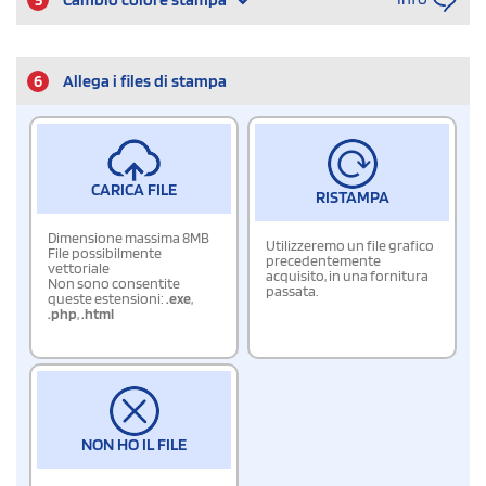
6
Allega i files di stampa
CARICA FILE
RISTAMPA
Dimensione massima 8MB
Utilizzeremo un file grafico
File possibilmente
precedentemente
vettoriale
acquisito, in una fornitura
Non sono consentite
passata.
queste estensioni:
.exe
,
.php
,
.html
NON HO IL FILE