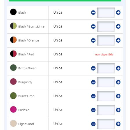
Black
Unica
Black / Burnt Lime
Unica
Black / Orange
Unica
Black / Red
Unica
non disponibile
Bottle Green
Unica
Burgundy
Unica
Burnt Lime
Unica
Fuchsia
Unica
Light Sand
Unica