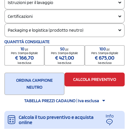
Istruzioni per il lavaggio
Certificazioni
Packaging e logistica (prodotto neutro)
Codice doganale
QUANTITÀ CONSIGLIATE
66019920
10
50
100
pz
pz
pz
Quantità per confezione
Pers. Stampa digitale
Pers. Stampa digitale
Pers. Stampa digitale
€
166,70
€
421,00
€
675,00
10
iva esclusa
iva esclusa
iva esclusa
Quantità per scatola
20
CALCOLA PREVENTIVO
ORDINA CAMPIONE
NEUTRO
TABELLA PREZZI CADAUNO | Iva esclusa
Info
Calcola il tuo preventivo e acquista
online