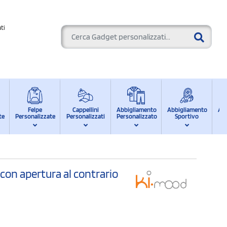
ti
Felpe
Cappellini
Abbigliamento
Abbigliamento
Ab
te
Personalizzate
Personalizzati
Personalizzato
Sportivo
d
on apertura al contrario