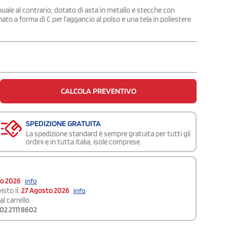
uale al contrario, dotato di asta in metallo e stecche con
ato a forma di C per l’aggancio al polso e una tela in poliestere
CALCOLA PREVENTIVO
SPEDIZIONE GRATUITA
La spedizione standard è sempre gratuita per tutti gli
ordini e in tutta italia, isole comprese.
to 2026
info
isto il:
27 Agosto 2026
info
l carrello.
02 2111 8602