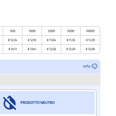
500
1000
2000
5000
10000
€
12,34
€
12,19
€
11,64
€
11,35
€
11,29
€
14,11
€
13,41
€
12,58
€
12,29
€
12,04
Info
PRODOTTO NEUTRO