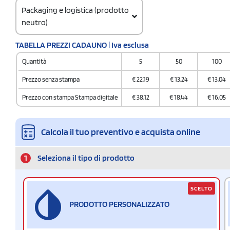
Packaging e logistica (prodotto
neutro)
Codice doganale
TABELLA PREZZI CADAUNO | Iva esclusa
66019920
Quantità
5
50
100
Prezzo senza stampa
€
22,19
€
13,24
€
13,04
Prezzo con stampa Stampa digitale
€
38,12
€
18,44
€
16,05
Calcola il tuo preventivo e acquista online
1
Seleziona il tipo di prodotto
SCELTO
PRODOTTO PERSONALIZZATO