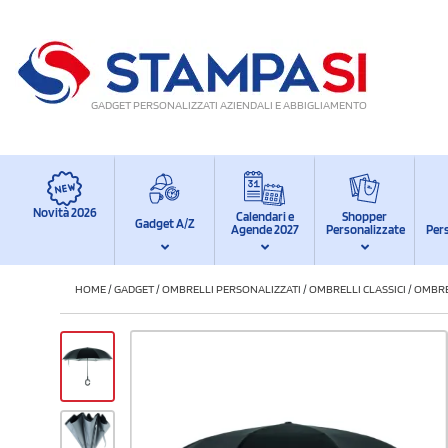
GADGET PERSONALIZZATI AZIENDALI E ABBIGLIAMENTO
Novità 2026
Calendari e
Shopper
Gadget A/Z
Agende 2027
Personalizzate
Per
HOME
/
GADGET
/
OMBRELLI PERSONALIZZATI
/
OMBRELLI CLASSICI
/
OMBRE