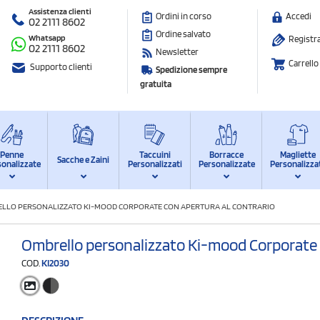
Assistenza clienti
Ordini in corso
Accedi
02 2111 8602
Ordine salvato
Whatsapp
Registra
02 2111 8602
Newsletter
Carrello
Supporto clienti
Spedizione sempre
gratuita
Penne
Taccuini
Borracce
Magliette
Sacche e Zaini
sonalizzate
Personalizzati
Personalizzate
Personalizza
LLO PERSONALIZZATO KI-MOOD CORPORATE CON APERTURA AL CONTRARIO
Ombrello personalizzato Ki-mood Corporate c
COD.
KI2030