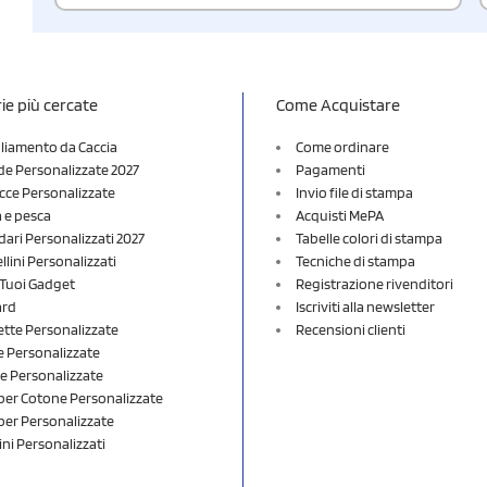
ie più cercate
Come Acquistare
liamento da Caccia
Come ordinare
e Personalizzate 2027
Pagamenti
cce Personalizzate
Invio file di stampa
a e pesca
Acquisti MePA
dari Personalizzati 2027
Tabelle colori di stampa
lini Personalizzati
Tecniche di stampa
i Tuoi Gadget
Registrazione rivenditori
ard
Iscriviti alla newsletter
ette Personalizzate
Recensioni clienti
 Personalizzate
e Personalizzate
er Cotone Personalizzate
er Personalizzate
ini Personalizzati