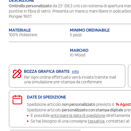
DESCRIZIONE
Ombrello personalizzato
da 23" (58,5 cm) con sistema di apertura man
puntine in fibra di vetro. Presenta un manico mani libere in policarbon
Pongee 190T.
MATERIALE
MINIMO ORDINABILE
100% Poliestere
5 pezzi
MARCHIO
Ki-Mood
BOZZA GRAFICA GRATIS
info
Per ogni ordine effettuato verrà inviata tramite mail
una simulazione pre-stampa da confermare.
DATE DI SPEDIZIONE
Spedizione articolo
non personalizzato
previsto il:
14 Agos
Spedizione articolo
personalizzato con stampa digitale
prev
É possibile
anticipare la data di spedizione
direttamente a
Se hai bisogno di una consegna
tassativa
, contattaci al: