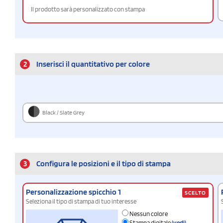
Il prodotto sarà personalizzato con stampa
2
Inserisci il quantitativo per colore
Black / Slate Grey
3
Configura le posizioni e il tipo di stampa
Personalizzazione spicchio 1
SCELTO
Seleziona il tipo di stampa di tuo interesse
Nessun colore
Stampa digitale
(vedi)