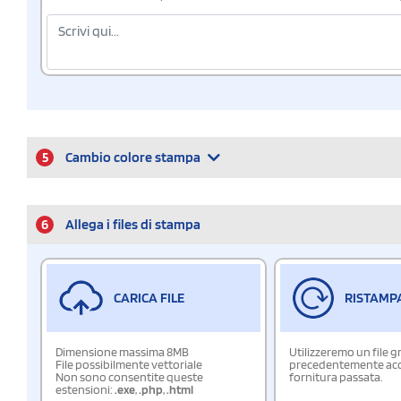
5
Cambio colore stampa
6
Allega i files di stampa
CARICA FILE
RISTAMP
Dimensione massima 8MB
Utilizzeremo un file g
File possibilmente vettoriale
precedentemente acqu
Non sono consentite queste
fornitura passata.
estensioni:
.exe
,
.php
,
.html