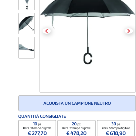
ACQUISTA UN CAMPIONE NEUTRO
QUANTITÀ CONSIGLIATE
10
20
30
pz
pz
pz
Pers. Stampa digitale
Pers. Stampa digitale
Pers. Stampa digitale
€
277,70
€
478,20
€
618,90