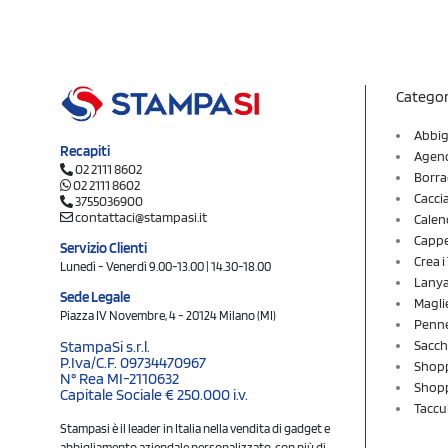
Categor
Abbig
Recapiti
Agend
02 2111 8602
Borra
02 2111 8602
Cacci
3755036900
contattaci@stampasi.it
Calen
Cappel
Servizio Clienti
Crea 
Lunedì - Venerdì 9.00-13.00 | 14.30-18.00
Lany
Sede Legale
Magli
Piazza IV Novembre, 4 - 20124 Milano (MI)
Penne
Sacch
StampaSi s.r.l.
P.Iva/C.F. 09734470967
Shopp
N° Rea MI-2110632
Shopp
Capitale Sociale € 250.000 i.v.
Taccu
Stampasi è il leader in Italia nella vendita di gadget e
abbigliamento aziendale personalizzato, con più di