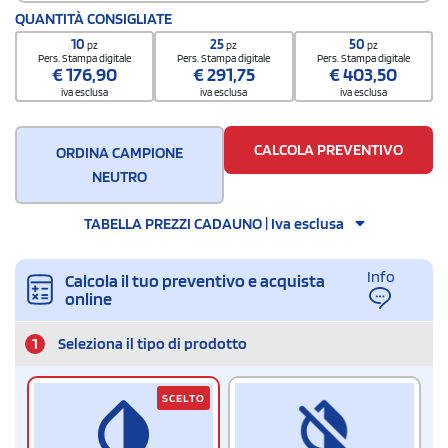
Codice doganale
QUANTITÀ CONSIGLIATE
66019990
10
25
50
pz
pz
pz
Pers. Stampa digitale
Pers. Stampa digitale
Pers. Stampa digitale
€
176,90
€
291,75
€
403,50
iva esclusa
iva esclusa
iva esclusa
CALCOLA PREVENTIVO
ORDINA CAMPIONE
NEUTRO
TABELLA PREZZI CADAUNO | Iva esclusa
Info
Calcola il tuo preventivo e acquista
online
1
Seleziona il tipo di prodotto
SCELTO