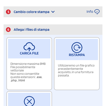
Info
5
Cambio colore stampa
6
Allega i files di stampa
CARICA FILE
RISTAMPA
Dimensione massima 8MB
Utilizzeremo un file grafico
File possibilmente
precedentemente
vettoriale
acquisito, in una fornitura
Non sono consentite
passata.
queste estensioni:
.exe
,
.php
,
.html