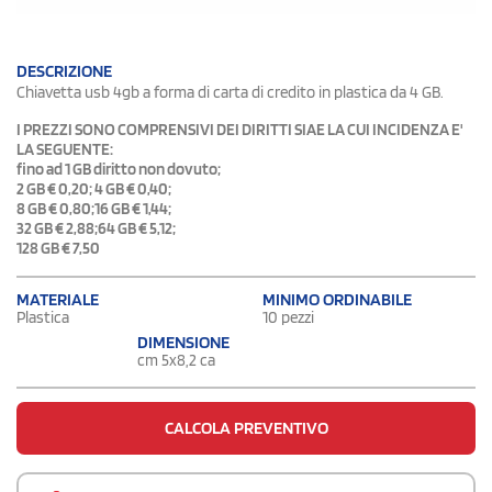
DESCRIZIONE
Chiavetta usb 4gb a forma di carta di credito in plastica da 4 GB.
I PREZZI SONO COMPRENSIVI DEI DIRITTI SIAE LA CUI INCIDENZA E'
LA SEGUENTE:
fino ad 1 GB diritto non dovuto;
2 GB € 0,20; 4 GB € 0,40;
8 GB € 0,80;16 GB € 1,44;
32 GB € 2,88;64 GB € 5,12;
128 GB € 7,50
MATERIALE
MINIMO ORDINABILE
Plastica
10 pezzi
DIMENSIONE
cm 5x8,2 ca
CALCOLA PREVENTIVO