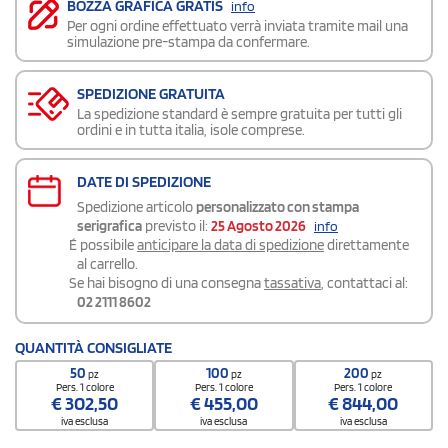
BOZZA GRAFICA GRATIS
info
Per ogni ordine effettuato verrà inviata tramite mail una
simulazione pre-stampa da confermare.
SPEDIZIONE GRATUITA
La spedizione standard è sempre gratuita per tutti gli
ordini e in tutta italia, isole comprese.
DATE DI SPEDIZIONE
Spedizione articolo
personalizzato con stampa
serigrafica
previsto il:
25 Agosto 2026
info
É possibile
anticipare la data di spedizione
direttamente
al carrello.
Se hai bisogno di una consegna
tassativa
, contattaci al:
02 2111 8602
QUANTITÀ CONSIGLIATE
50
100
200
pz
pz
pz
Pers. 1 colore
Pers. 1 colore
Pers. 1 colore
€
302,50
€
455,00
€
844,00
iva esclusa
iva esclusa
iva esclusa