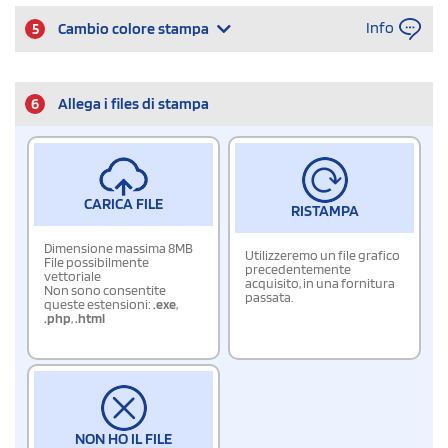
Info
5
Cambio colore stampa
6
Allega i files di stampa
CARICA FILE
RISTAMPA
Dimensione massima 8MB
Utilizzeremo un file grafico
File possibilmente
precedentemente
vettoriale
acquisito, in una fornitura
Non sono consentite
passata.
queste estensioni:
.exe
,
.php
,
.html
NON HO IL FILE