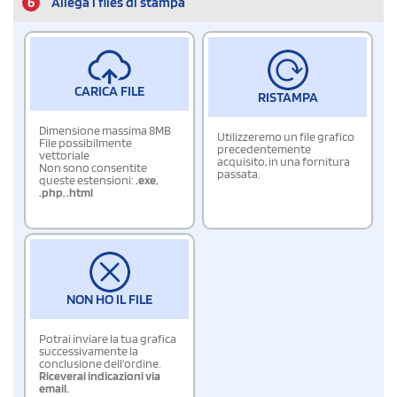
6
Allega i files di stampa
CARICA FILE
RISTAMPA
Dimensione massima 8MB
Utilizzeremo un file grafico
File possibilmente
precedentemente
vettoriale
acquisito, in una fornitura
Non sono consentite
passata.
queste estensioni:
.exe
,
.php
,
.html
NON HO IL FILE
Potrai inviare la tua grafica
successivamente la
conclusione dell'ordine.
Riceverai indicazioni via
email.