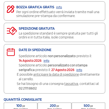
BOZZA GRAFICA GRATIS
info
Per ogni ordine effettuato verrà inviata tramite mail una
simulazione pre-stampa da confermare.
SPEDIZIONE GRATUITA
La spedizione standard è sempre gratuita per tutti gli
ordini e in tutta italia, isole comprese.
DATE DI SPEDIZIONE
Spedizione articolo
non personalizzato
previsto il:
14 Agosto 2026
info
Spedizione articolo
personalizzato con stampa
serigrafica
previsto il:
27 Agosto 2026
info
É possibile
anticipare la data di spedizione
direttamente
al carrello.
Se hai bisogno di una consegna
tassativa
, contattaci al:
02 2111 8602
QUANTITÀ CONSIGLIATE
100
200
500
pz
pz
pz
Pers. 1 colore
Pers. 1 colore
Pers. 1 colore