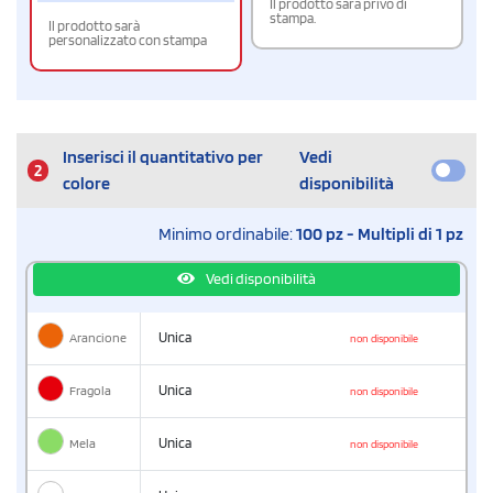
Il prodotto sarà privo di
stampa.
Il prodotto sarà
personalizzato con stampa
Inserisci il quantitativo per
Vedi
2
colore
disponibilità
Minimo ordinabile:
100 pz - Multipli di 1 pz
Vedi disponibilità
Arancione
Unica
non disponibile
Fragola
Unica
non disponibile
Mela
Unica
non disponibile