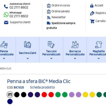
Assistenza clienti
Ordini in corso
Accedi
02 2111 8602
Ordine salvato
Whatsapp
Registra
02 2111 8602
Newsletter
Carrello
Supporto clienti
Spedizione sempre
gratuita
Penne
Taccuini
Borracce
Magliette
Sacche e Zaini
sonalizzate
Personalizzati
Personalizzate
Personalizza
EDIA CLIC
Penna a sfera BIC® Media Clic
Scheda prodotto
COD.
BIC1025