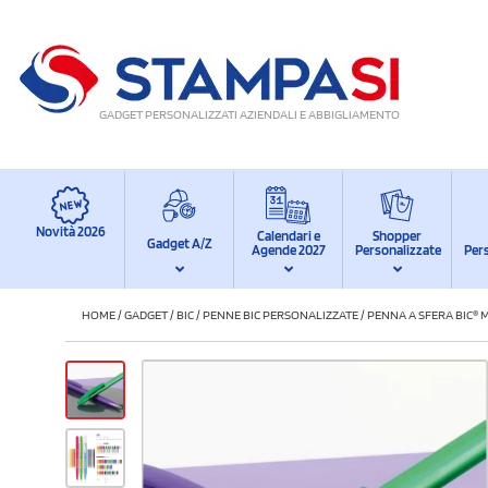
GADGET PERSONALIZZATI AZIENDALI E ABBIGLIAMENTO
Novità 2026
Calendari e
Shopper
Gadget A/Z
Agende 2027
Personalizzate
Per
HOME
/
GADGET
/
BIC
/
PENNE BIC PERSONALIZZATE
/
PENNA A SFERA BIC® M