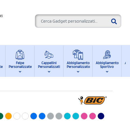
ti
Felpe
Cappellini
Abbigliamento
Abbigliamento
Ab
te
Personalizzate
Personalizzati
Personalizzato
Sportivo
d