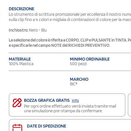
DESCRIZIONE
Lo strumento di scrittura promozionale per eccellenza il nostro numero
sulla clip fino a 4 colori e migliaia di combinazioni di colore per la m
Inchiostro:
Nero - Blu
La selezione del colore è riferita a CORPO, CLIP e PULSANTE in TINTA.
e specificarle nel campo NOTE del RICHIEDI PREVENTIVO.
MATERIALE
MINIMO ORDINABILE
100% Plastica
500 pezzi
MARCHIO
BIC®
BOZZA GRAFICA GRATIS
info
Per ogni ordine effettuato verrà inviata tramite mail
una simulazione pre-stampa da confermare.
DATE DI SPEDIZIONE