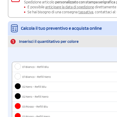
Spedizione articolo
personalizzato con stampa serigrafica
p
É possibile
anticipare la data di spedizione
direttamente a
Se hai bisogno di una consegna
tassativa
, contattaci al:
Calcola il tuo preventivo e acquista online
1
Inserisci il quantitativo per colore
01 Bianco - Refill Blu
01 Bianco - Refill Nero
02 Nero - Refill Blu
02 Nero - Refill Nero
03 Rosso - Refill Blu
03 Rosso - Refill Nero