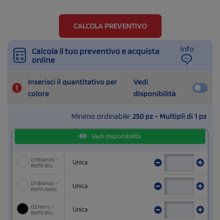
CALCOLA PREVENTIVO
Info
Calcola il tuo preventivo e acquista
online
Inserisci il quantitativo per
Vedi
1
colore
disponibilità
Minimo ordinabile:
250 pz - Multipli di 1 pz
Vedi disponibilità
01 Bianco -
Unica
Refill Blu
01 Bianco -
Unica
Refill Nero
02 Nero -
Unica
Refill Blu