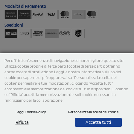
Modalità di
Pagamento
Spedizioni
Per offrirti un'esperienza di navigazione sempre migliore, questo sito
utilizza cookie propri e di terze parti. I cookie di terze parti potranno
© 2026 StampaSi s.r.l. TUTTI I DIRITTI SONO RISERVATI -
anche essere di profilazione. Leggi la nostra Informativa sull’uso dei
P.Iva/C.F. 09734470967 - N° Rea MI-2110632
cookie per saperne di più oppure vai su “Personalizza la scelta dei
cookie” per gestire le tue impostazioni. Cliccando "Accetta Tutti"
acconsenti alla memorizzazione dei cookie sul tuo dispositivo. Cliccando
su "Rifiuta" accetti la memorizzazione dei soli cookie necessari. La
ringraziamo per la collaborazione!
Leggi Cookie Policy
Personalizza la scelta dei cookie
Rifiuta
Accetta tutti