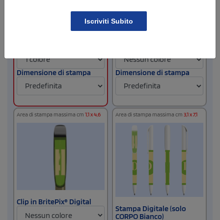
Iscriviti Subito
Centrato con la Clip
Clip
Dimensione di stampa
Dimensione di stampa
Area di stampa massima cm
1,1 x 4,6
Area di stampa massima cm
3,1 x 7,1
Clip in BritePix® Digital
Stampa Digitale (solo
CORPO Bianco)