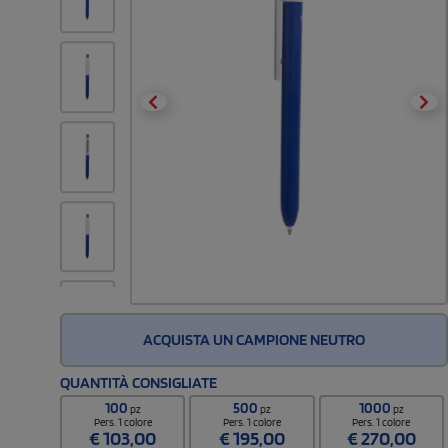
ACQUISTA UN CAMPIONE NEUTRO
QUANTITÀ CONSIGLIATE
100
500
1000
pz
pz
pz
Pers. 1 colore
Pers. 1 colore
Pers. 1 colore
€
103,00
€
195,00
€
270,00