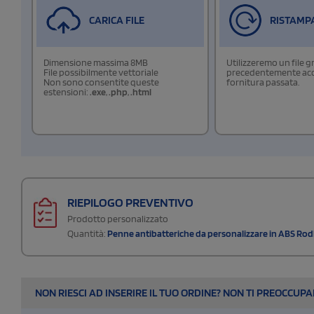
CARICA FILE
RISTAMP
Dimensione massima 8MB
Utilizzeremo un file g
File possibilmente vettoriale
precedentemente acqu
Non sono consentite queste
fornitura passata.
estensioni:
.exe
,
.php
,
.html
RIEPILOGO PREVENTIVO
Prodotto personalizzato
Quantità:
Penne antibatteriche da personalizzare in ABS Ro
NON RIESCI AD INSERIRE IL TUO ORDINE? NON TI PREOCCUP