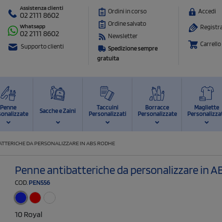
Assistenza clienti
Ordini in corso
Accedi
02 2111 8602
Ordine salvato
Whatsapp
Registra
02 2111 8602
Newsletter
Carrello
Supporto clienti
Spedizione sempre
gratuita
Penne
Taccuini
Borracce
Magliette
Sacche e Zaini
sonalizzate
Personalizzati
Personalizzate
Personalizza
ATTERICHE DA PERSONALIZZARE IN ABS RODHE
Penne antibatteriche da personalizzare in 
COD.
PEN556
10 Royal