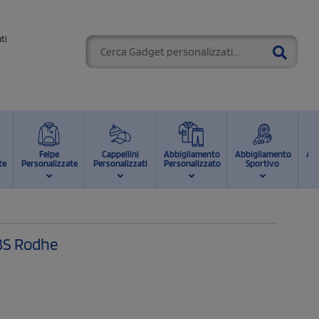
ti
Felpe
Cappellini
Abbigliamento
Abbigliamento
Ab
te
Personalizzate
Personalizzati
Personalizzato
Sportivo
d
ABS Rodhe