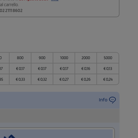
l carrello.
02 2111 8602
0
800
900
1000
2000
5000
17
€
0,17
€
0,17
€
0,17
€
0,16
€
0,13
35
€
0,33
€
0,32
€
0,27
€
0,26
€
0,24
Info