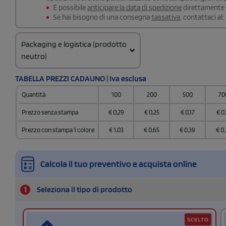
É possibile
anticipare la data di spedizione
direttamente a
Se hai bisogno di una consegna
tassativa
, contattaci al:
Packaging e logistica (prodotto
neutro)
Codice doganale
TABELLA PREZZI CADAUNO | Iva esclusa
960810100000000
Quantità
100
200
500
70
Prezzo senza stampa
€
0,29
€
0,25
€
0,17
€
0,
Prezzo con stampa 1 colore
€
1,03
€
0,65
€
0,39
€
0,
Calcola il tuo preventivo e acquista online
1
Seleziona il tipo di prodotto
SCELTO