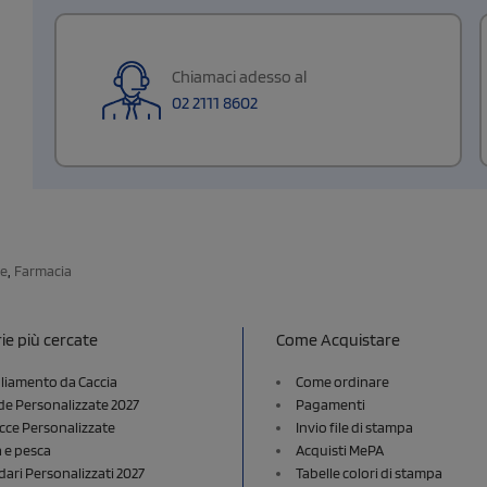
Chiamaci adesso al
02 2111 8602
,
te
Farmacia
ie più cercate
Come Acquistare
liamento da Caccia
Come ordinare
e Personalizzate 2027
Pagamenti
cce Personalizzate
Invio file di stampa
a e pesca
Acquisti MePA
dari Personalizzati 2027
Tabelle colori di stampa