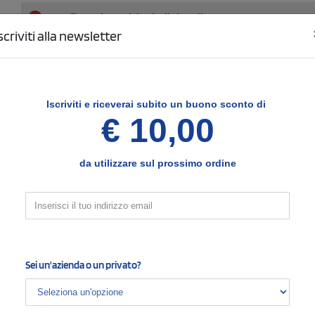
3
Configura le posizioni e il tipo di stampa
scriviti alla newsletter
Fronte
SCELTO
Seleziona il tipo di stampa di tuo interesse
Nessun colore
1 colore
(vedi)
Iscriviti e
riceverai subito un buono sconto di
stampa full color
€ 10,00
quadricromia
da utilizzare sul prossimo ordine
Dimensione di stampa
Sei un'azienda o un privato?
4
Opzioni e note per la stampa