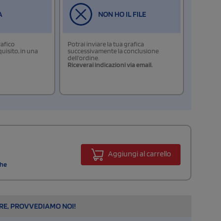
A
NON HO IL FILE
rafico
Potrai inviare la tua grafica
isito, in una
successivamente la conclusione
dell'ordine.
Riceverai indicazioni via email.
Aggiungi al carrello
dhe
ARE, PROVVEDIAMO NOI!