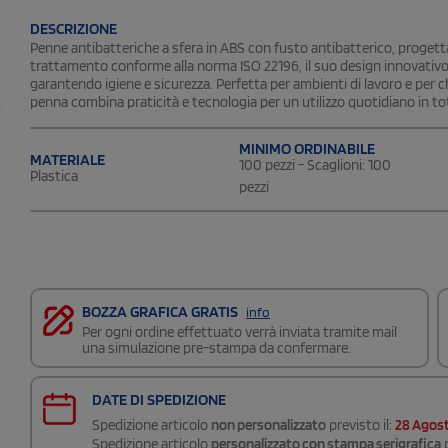
DESCRIZIONE
Penne antibatteriche a sfera in ABS con fusto antibatterico, progettat
trattamento conforme alla norma ISO 22196, il suo design innovativo i
garantendo igiene e sicurezza. Perfetta per ambienti di lavoro e per c
penna combina praticità e tecnologia per un utilizzo quotidiano in tota
MINIMO ORDINABILE
MATERIALE
100 pezzi - Scaglioni: 100
Plastica
pezzi
BOZZA GRAFICA GRATIS
info
Per ogni ordine effettuato verrà inviata tramite mail
una simulazione pre-stampa da confermare.
DATE DI SPEDIZIONE
Spedizione articolo
non personalizzato
previsto il:
28 Agos
Spedizione articolo
personalizzato con stampa serigrafica
p