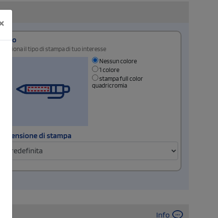
×
Retro
Seleziona il tipo di stampa di tuo interesse
Nessun colore
1 colore
stampa full color
quadricromia
Dimensione di stampa
Info