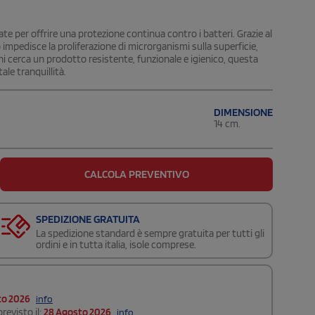
e per offrire una protezione continua contro i batteri. Grazie al
mpedisce la proliferazione di microrganismi sulla superficie,
hi cerca un prodotto resistente, funzionale e igienico, questa
le tranquillità.
DIMENSIONE
14 cm.
CALCOLA PREVENTIVO
SPEDIZIONE GRATUITA
La spedizione standard è sempre gratuita per tutti gli
ordini e in tutta italia, isole comprese.
to 2026
info
revisto il:
28 Agosto 2026
info