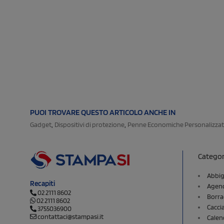
PUOI TROVARE QUESTO ARTICOLO ANCHE IN
,
,
Gadget
Dispositivi di protezione
Penne Economiche Personalizza
Categor
Abbig
Recapiti
Agend
02 2111 8602
Borra
02 2111 8602
Cacci
3755036900
contattaci@stampasi.it
Calen