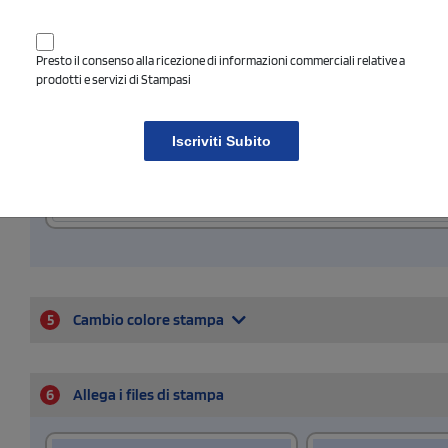
Presto il consenso alla ricezione di informazioni commerciali relative a
COLORE DI STAMPA - EVENTUALE TESTO DA INSE
prodotti e servizi di Stampasi
Indica il colore di stampa desiderato, e il testo che vorrai eventualmente 
Iscriviti Subito
5
Cambio colore stampa
6
Allega i files di stampa