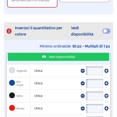
personalizzato con stampa
Inserisci il quantitativo per
Vedi
2
colore
disponibilità
Minimo ordinabile:
50 pz - Multipli di 1 pz
Vedi disponibilità
Argento
Unica
Blu
Unica
royal
Nero
Unica
Rosso
Unica