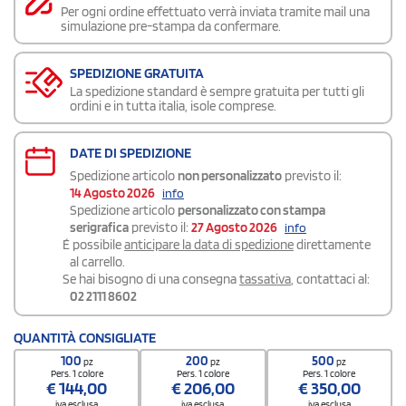
Per ogni ordine effettuato verrà inviata tramite mail una
simulazione pre-stampa da confermare.
SPEDIZIONE GRATUITA
La spedizione standard è sempre gratuita per tutti gli
ordini e in tutta italia, isole comprese.
DATE DI SPEDIZIONE
Spedizione articolo
non personalizzato
previsto il:
14 Agosto 2026
info
Spedizione articolo
personalizzato con stampa
serigrafica
previsto il:
27 Agosto 2026
info
É possibile
anticipare la data di spedizione
direttamente
al carrello.
Se hai bisogno di una consegna
tassativa
, contattaci al:
02 2111 8602
QUANTITÀ CONSIGLIATE
100
200
500
pz
pz
pz
Pers. 1 colore
Pers. 1 colore
Pers. 1 colore
€
144,00
€
206,00
€
350,00
iva esclusa
iva esclusa
iva esclusa