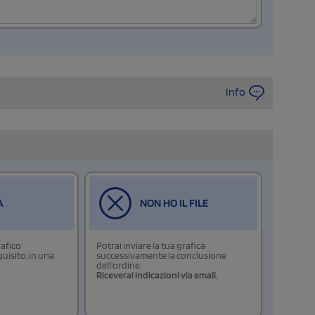
Info
A
NON HO IL FILE
rafico
Potrai inviare la tua grafica
isito, in una
successivamente la conclusione
dell'ordine.
Riceverai indicazioni via email.