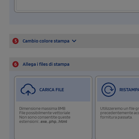
5
Cambio colore stampa
6
Allega i files di stampa
CARICA FILE
RISTAMP
Dimensione massima 8MB
Utilizzeremo un file g
File possibilmente vettoriale
precedentemente acqu
Non sono consentite queste
fornitura passata.
estensioni:
.exe
,
.php
,
.html