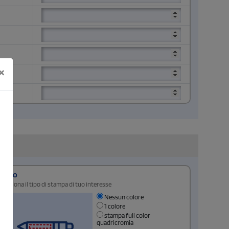
×
Retro
Seleziona il tipo di stampa di tuo interesse
Nessun colore
1 colore
stampa full color
quadricromia