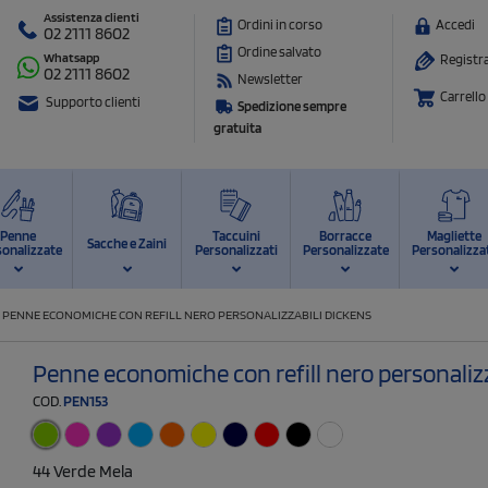
Assistenza clienti
Ordini in corso
Accedi
02 2111 8602
Ordine salvato
Whatsapp
Registra
02 2111 8602
Newsletter
Carrello
Supporto clienti
Spedizione sempre
gratuita
Penne
Taccuini
Borracce
Magliette
Sacche e Zaini
sonalizzate
Personalizzati
Personalizzate
Personalizza
/
PENNE ECONOMICHE CON REFILL NERO PERSONALIZZABILI DICKENS
Penne economiche con refill nero personalizz
COD.
PEN153
44 Verde Mela