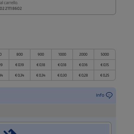
l carrello.
02 2111 8602
0
800
900
1000
2000
5000
19
€
0,19
€
0,18
€
0,18
€
0,16
€
0,15
34
€
0,34
€
0,34
€
0,30
€
0,28
€
0,25
Info