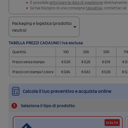
É possibile
anticipare la data di spedizione
direttamente a
Se hai bisogno di una consegna
tassativa
, contattaci al:
Packaging e logistica (prodotto
neutro)
Codice doganale
TABELLA PREZZI CADAUNO | Iva esclusa
960810100000000
Quantità
100
200
500
70
Prezzo senza stampa
€
0,30
€
0,28
€
0,19
€
0,
Prezzo con stampa 1 colore
€
0,84
€
0,63
€
0,36
€
0,
Calcola il tuo preventivo e acquista online
1
Seleziona il tipo di prodotto
SCELTO