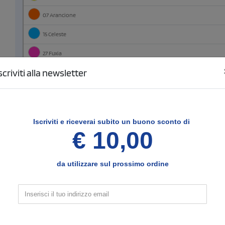
07 Arancione
15 Celeste
27 Fuxia
scriviti alla newsletter
44 Verde Mela
Violetto
Iscriviti e
riceverai subito un buono sconto di
€ 10,00
3
Configura le posizioni e il tipo di stampa
da utilizzare sul prossimo ordine
Fronte
SCELTO
Seleziona il tipo di stampa di tuo interesse
Nessun colore
1 colore
(vedi)
stampa full color
quadricromia