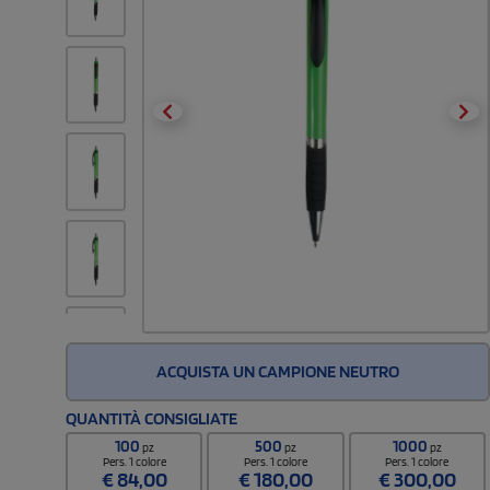
ACQUISTA UN CAMPIONE NEUTRO
QUANTITÀ CONSIGLIATE
100
500
1000
pz
pz
pz
Pers. 1 colore
Pers. 1 colore
Pers. 1 colore
€
84,00
€
180,00
€
300,00