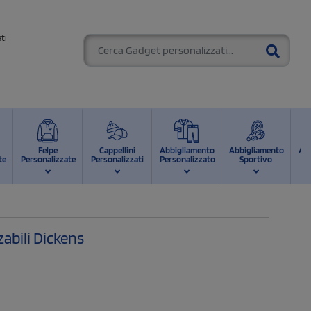
ti
Felpe
Cappellini
Abbigliamento
Abbigliamento
Ab
te
Personalizzate
Personalizzati
Personalizzato
Sportivo
d
abili Dickens