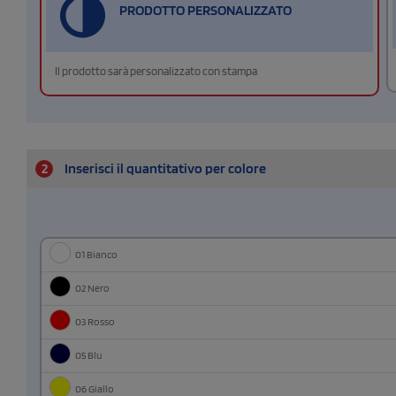
PRODOTTO PERSONALIZZATO
Il prodotto sarà personalizzato con stampa
2
Inserisci il quantitativo per colore
01 Bianco
02 Nero
03 Rosso
05 Blu
06 Giallo