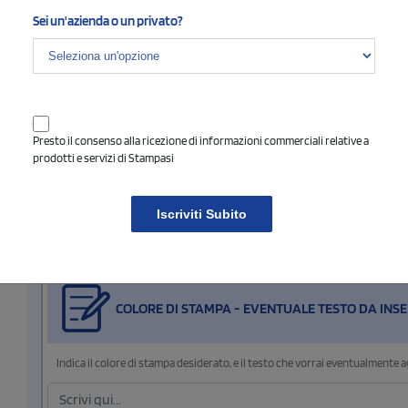
Sei un'azienda o un privato?
Dimensione di stampa
Presto il consenso alla ricezione di informazioni commerciali relative a
prodotti e servizi di Stampasi
Iscriviti Subito
4
Opzioni e note per la stampa
COLORE DI STAMPA - EVENTUALE TESTO DA INSE
Indica il colore di stampa desiderato, e il testo che vorrai eventualmente 