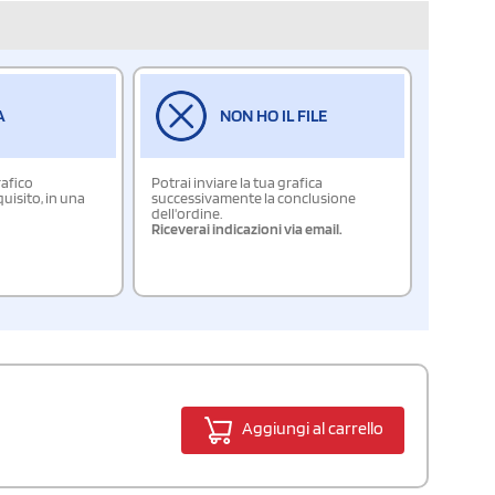
A
NON HO IL FILE
rafico
Potrai inviare la tua grafica
isito, in una
successivamente la conclusione
dell'ordine.
Riceverai indicazioni via email.
Aggiungi al carrello