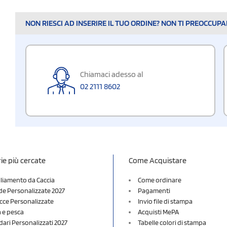
NON RIESCI AD INSERIRE IL TUO ORDINE? NON TI PREOCCUP
Chiamaci adesso al
02 2111 8602
ie più cercate
Come Acquistare
liamento da Caccia
Come ordinare
e Personalizzate 2027
Pagamenti
cce Personalizzate
Invio file di stampa
a e pesca
Acquisti MePA
dari Personalizzati 2027
Tabelle colori di stampa