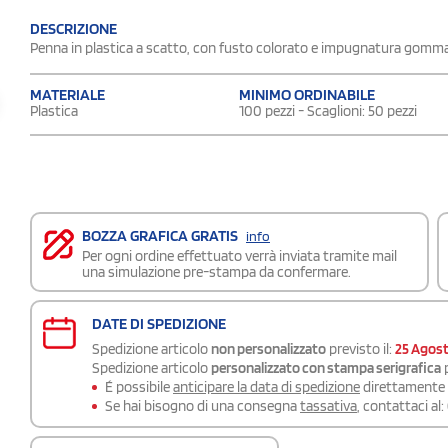
DESCRIZIONE
Penna in plastica a scatto, con fusto colorato e impugnatura gommata
MATERIALE
MINIMO ORDINABILE
Plastica
100 pezzi - Scaglioni: 50 pezzi
BOZZA GRAFICA GRATIS
info
Per ogni ordine effettuato verrà inviata tramite mail
una simulazione pre-stampa da confermare.
DATE DI SPEDIZIONE
Spedizione articolo
non personalizzato
previsto il:
25 Agos
Spedizione articolo
personalizzato con stampa serigrafica
p
É possibile
anticipare la data di spedizione
direttamente a
Se hai bisogno di una consegna
tassativa
, contattaci al: