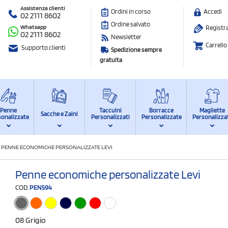
Assistenza clienti
Ordini in corso
Accedi
02 2111 8602
Ordine salvato
Whatsapp
Registra
02 2111 8602
Newsletter
Carrello
Supporto clienti
Spedizione sempre
gratuita
Penne
Taccuini
Borracce
Magliette
Sacche e Zaini
sonalizzate
Personalizzati
Personalizzate
Personalizza
/
PENNE ECONOMICHE PERSONALIZZATE LEVI
Penne economiche personalizzate Levi
COD.
PEN594
08 Grigio