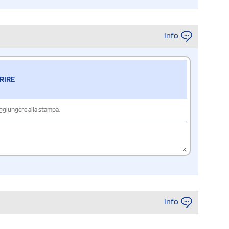
Info
RIRE
aggiungere alla stampa.
Info