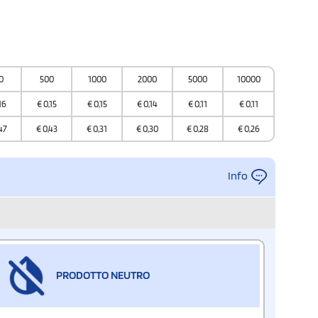
0
500
1000
2000
5000
10000
16
€
0,15
€
0,15
€
0,14
€
0,11
€
0,11
47
€
0,43
€
0,31
€
0,30
€
0,28
€
0,26
Info
PRODOTTO NEUTRO