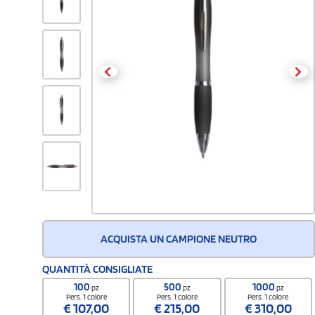
ACQUISTA UN CAMPIONE NEUTRO
QUANTITÀ CONSIGLIATE
100
500
1000
pz
pz
pz
Pers. 1 colore
Pers. 1 colore
Pers. 1 colore
€
107,00
€
215,00
€
310,00