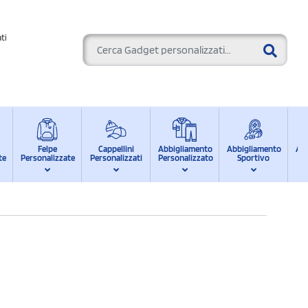
ti
Felpe
Cappellini
Abbigliamento
Abbigliamento
Ab
te
Personalizzate
Personalizzati
Personalizzato
Sportivo
d