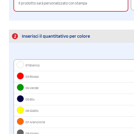
Il prodotto sarà personalizzato con stampa
2
Inserisci il quantitativo per colore
01 Bianco
03 Rosso
04 Verde
05 Blu
06 Giallo
07 Arancione
08 Grigio