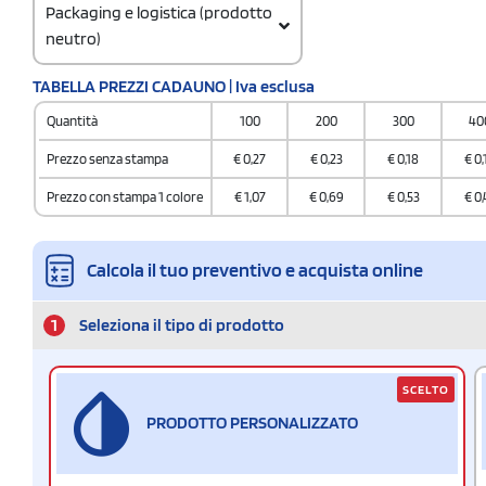
Packaging e logistica (prodotto
neutro)
Codice doganale
TABELLA PREZZI CADAUNO | Iva esclusa
960810100000000
Quantità
100
200
300
40
Prezzo senza stampa
€
0,27
€
0,23
€
0,18
€
0,
Prezzo con stampa 1 colore
€
1,07
€
0,69
€
0,53
€
0,
Calcola il tuo preventivo e acquista online
1
Seleziona il tipo di prodotto
SCELTO
PRODOTTO PERSONALIZZATO