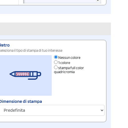
Retro
Seleziona il tipo di stampa di tuo interesse
Nessun colore
1 colore
stampa full color
quadricromia
Dimensione di stampa