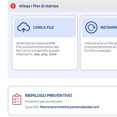
6
Allega i files di stampa
CARICA FILE
RISTAMP
Dimensione massima 8MB
Utilizzeremo un file g
File possibilmente vettoriale
precedentemente acqu
Non sono consentite queste
fornitura passata.
estensioni:
.exe
,
.php
,
.html
RIEPILOGO PREVENTIVO
Prodotto personalizzato
Quantità:
Penne economiche personalizzate Levi