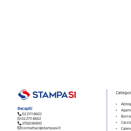
Categor
Abbig
Recapiti
Agend
02 2111 8602
Borra
02 2111 8602
Cacci
3755036900
contattaci@stampasi.it
Calen