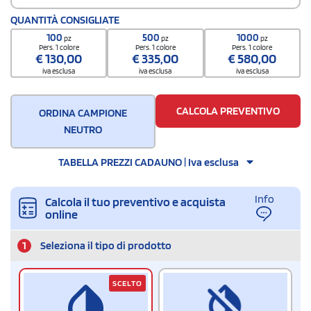
Codice doganale
QUANTITÀ CONSIGLIATE
960810100000000
100
500
1000
pz
pz
pz
Pers. 1 colore
Pers. 1 colore
Pers. 1 colore
€
130,00
€
335,00
€
580,00
iva esclusa
iva esclusa
iva esclusa
CALCOLA PREVENTIVO
ORDINA CAMPIONE
NEUTRO
TABELLA PREZZI CADAUNO | Iva esclusa
Info
Calcola il tuo preventivo e acquista
online
1
Seleziona il tipo di prodotto
SCELTO