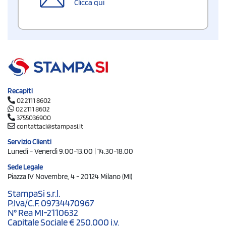
Clicca qui
Recapiti
02 2111 8602
02 2111 8602
3755036900
contattaci@stampasi.it
Servizio Clienti
Lunedì - Venerdì 9.00-13.00 | 14.30-18.00
Sede Legale
Piazza IV Novembre, 4 - 20124 Milano (MI)
StampaSi s.r.l.
P.Iva/C.F. 09734470967
N° Rea MI-2110632
Capitale Sociale € 250.000 i.v.