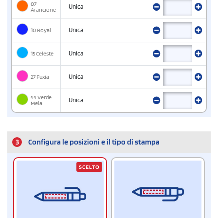
07
Unica
Arancione
10 Royal
Unica
15 Celeste
Unica
27 Fuxia
Unica
44 Verde
Unica
Mela
3
Configura le posizioni e il tipo di stampa
SCELTO