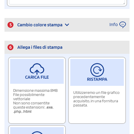
Info
5
Cambio colore stampa
6
Allega i files di stampa
CARICA FILE
RISTAMPA
Dimensione massima 8MB
Utilizzeremo un file grafico
File possibilmente
precedentemente
vettoriale
acquisito, in una fornitura
Non sono consentite
passata.
queste estensioni:
.exe
,
.php
,
.html