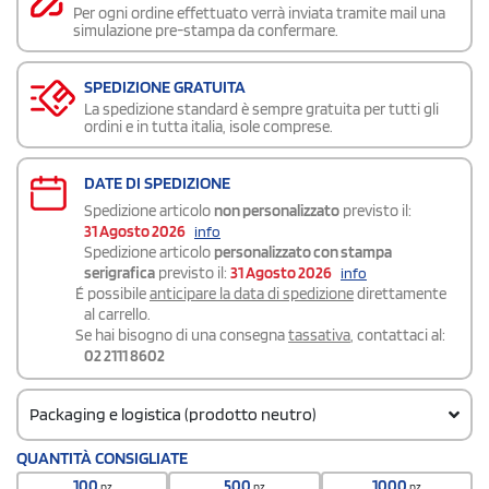
Per ogni ordine effettuato verrà inviata tramite mail una
simulazione pre-stampa da confermare.
SPEDIZIONE GRATUITA
La spedizione standard è sempre gratuita per tutti gli
ordini e in tutta italia, isole comprese.
DATE DI SPEDIZIONE
Spedizione articolo
non personalizzato
previsto il:
31 Agosto 2026
info
Spedizione articolo
personalizzato con stampa
serigrafica
previsto il:
31 Agosto 2026
info
É possibile
anticipare la data di spedizione
direttamente
al carrello.
Se hai bisogno di una consegna
tassativa
, contattaci al:
02 2111 8602
Packaging e logistica (prodotto neutro)
Codice doganale
QUANTITÀ CONSIGLIATE
960810100000000
100
500
1000
pz
pz
pz