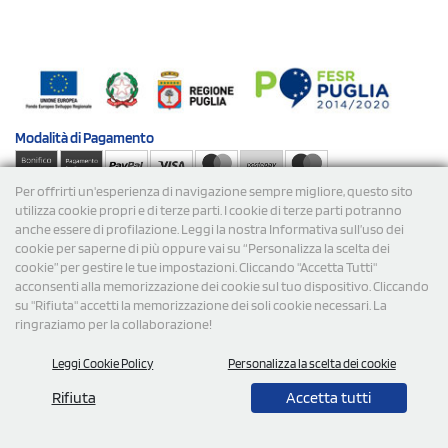
Modalità di
Pagamento
Per offrirti un'esperienza di navigazione sempre migliore, questo sito
Spedizioni
utilizza cookie propri e di terze parti. I cookie di terze parti potranno
anche essere di profilazione. Leggi la nostra Informativa sull’uso dei
cookie per saperne di più oppure vai su “Personalizza la scelta dei
cookie” per gestire le tue impostazioni. Cliccando "Accetta Tutti"
acconsenti alla memorizzazione dei cookie sul tuo dispositivo. Cliccando
su "Rifiuta" accetti la memorizzazione dei soli cookie necessari. La
ringraziamo per la collaborazione!
© 2026 StampaSi s.r.l. TUTTI I DIRITTI SONO RISERVATI -
Leggi Cookie Policy
Personalizza la scelta dei cookie
P.Iva/C.F. 09734470967 - N° Rea MI-2110632
Rifiuta
Accetta tutti
0,00
Cad.
+ IVA