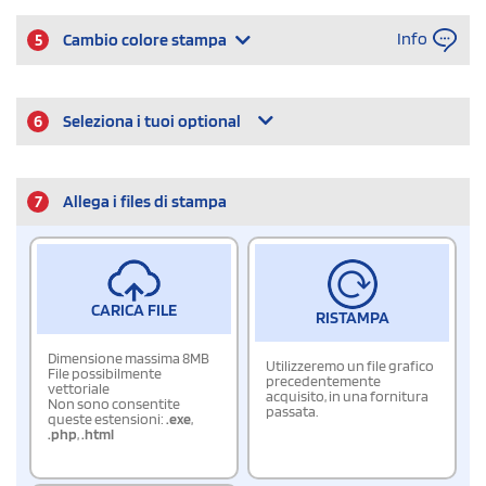
Info
5
Cambio colore stampa
6
Seleziona i tuoi optional
7
Allega i files di stampa
CARICA FILE
RISTAMPA
Dimensione massima 8MB
Utilizzeremo un file grafico
File possibilmente
precedentemente
vettoriale
acquisito, in una fornitura
Non sono consentite
passata.
queste estensioni:
.exe
,
.php
,
.html