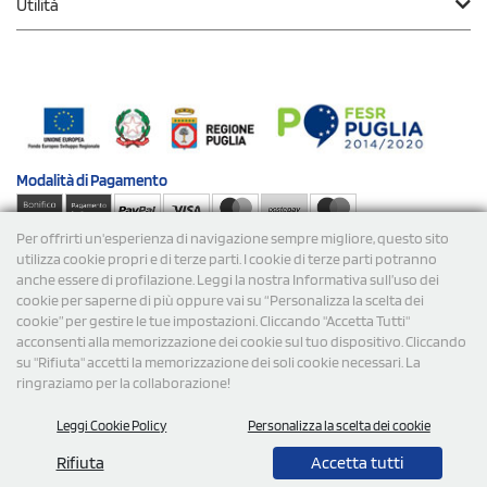
Utilità
Modalità di
Pagamento
Per offrirti un'esperienza di navigazione sempre migliore, questo sito
Spedizioni
utilizza cookie propri e di terze parti. I cookie di terze parti potranno
anche essere di profilazione. Leggi la nostra Informativa sull’uso dei
cookie per saperne di più oppure vai su “Personalizza la scelta dei
cookie” per gestire le tue impostazioni. Cliccando "Accetta Tutti"
acconsenti alla memorizzazione dei cookie sul tuo dispositivo. Cliccando
su "Rifiuta" accetti la memorizzazione dei soli cookie necessari. La
ringraziamo per la collaborazione!
© 2026 StampaSi s.r.l. TUTTI I DIRITTI SONO RISERVATI -
Leggi Cookie Policy
Personalizza la scelta dei cookie
P.Iva/C.F. 09734470967 - N° Rea MI-2110632
Rifiuta
Accetta tutti
0,00
Cad.
+ IVA