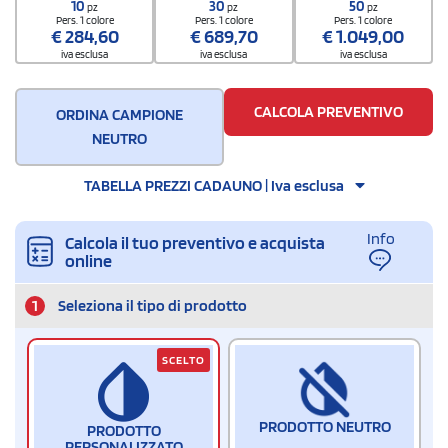
10
30
50
pz
pz
pz
Pers. 1 colore
Pers. 1 colore
Pers. 1 colore
€
284,60
€
689,70
€
1.049,00
iva esclusa
iva esclusa
iva esclusa
CALCOLA PREVENTIVO
ORDINA CAMPIONE
NEUTRO
TABELLA PREZZI CADAUNO | Iva esclusa
Info
Calcola il tuo preventivo e acquista
online
1
Seleziona il tipo di prodotto
SCELTO
PRODOTTO NEUTRO
PRODOTTO
PERSONALIZZATO