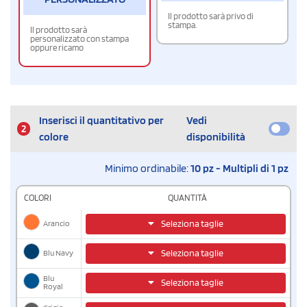
Il prodotto sarà privo di
stampa.
Il prodotto sarà
personalizzato con stampa
oppure ricamo
Inserisci il quantitativo per
Vedi
2
colore
disponibilità
Minimo ordinabile:
10 pz - Multipli di 1 pz
COLORI
QUANTITÀ
Arancio
Seleziona taglie
Blu Navy
Seleziona taglie
Blu
Seleziona taglie
Royal