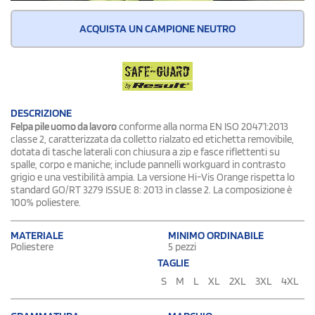
ACQUISTA UN CAMPIONE NEUTRO
DESCRIZIONE
Felpa pile uomo da lavoro
conforme alla norma EN ISO 20471:2013
classe 2, caratterizzata da colletto rialzato ed etichetta removibile,
dotata di tasche laterali con chiusura a zip e fasce riflettenti su
spalle, corpo e maniche; include pannelli workguard in contrasto
grigio e una vestibilità ampia. La versione Hi-Vis Orange rispetta lo
standard GO/RT 3279 ISSUE 8: 2013 in classe 2. La composizione è
100% poliestere.
MATERIALE
MINIMO ORDINABILE
Poliestere
5 pezzi
TAGLIE
S
M
L
XL
2XL
3XL
4XL