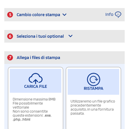
Info
5
Cambio colore stampa
6
Seleziona i tuoi optional
7
Allega i files di stampa
CARICA FILE
RISTAMPA
Dimensione massima 8MB
Utilizzeremo un file grafico
File possibilmente
precedentemente
vettoriale
acquisito, in una fornitura
Non sono consentite
passata.
queste estensioni:
.exe
,
.php
,
.html