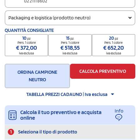
02 2111 8602
Packaging e logistica (prodotto neutro)
Codice doganale
QUANTITÀ CONSIGLIATE
62014010
10
15
20
pz
pz
pz
Pers. 1 colore
Pers. 1 colore
Pers. 1 colore
€
372,00
€
518,55
€
652,20
iva esclusa
iva esclusa
iva esclusa
CALCOLA PREVENTIVO
ORDINA CAMPIONE
NEUTRO
TABELLA PREZZI CADAUNO | Iva esclusa
Info
Calcola il tuo preventivo e acquista
online
1
Seleziona il tipo di prodotto