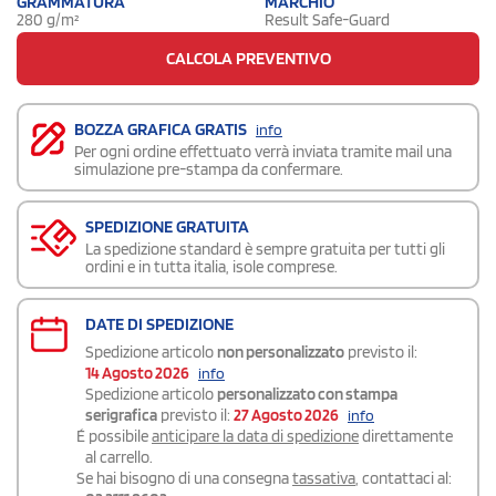
GRAMMATURA
MARCHIO
280 g/m²
Result Safe-Guard
CALCOLA PREVENTIVO
BOZZA GRAFICA GRATIS
info
Per ogni ordine effettuato verrà inviata tramite mail una
simulazione pre-stampa da confermare.
SPEDIZIONE GRATUITA
La spedizione standard è sempre gratuita per tutti gli
ordini e in tutta italia, isole comprese.
DATE DI SPEDIZIONE
Spedizione articolo
non personalizzato
previsto il:
14 Agosto 2026
info
Spedizione articolo
personalizzato con stampa
serigrafica
previsto il:
27 Agosto 2026
info
É possibile
anticipare la data di spedizione
direttamente
al carrello.
Se hai bisogno di una consegna
tassativa
, contattaci al: