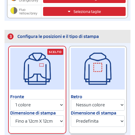
Orange/Grey
Fluo
Seleziona taglie
Yellow/Grey
3
Configura le posizioni e il tipo di stampa
SCELTO
Fronte
Retro
Dimensione di stampa
Dimensione di stampa