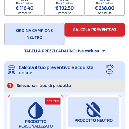
Quantità per confezione
Pers. 1 colore
Pers. 1 colore
Pers. 1 colore
€
116,40
€
192,50
€
238,00
50
iva esclusa
iva esclusa
iva esclusa
Quantità per scatola
200
CALCOLA PREVENTIVO
ORDINA CAMPIONE
NEUTRO
TABELLA PREZZI CADAUNO | Iva esclusa
Info
Calcola il tuo preventivo e acquista
online
1
Seleziona il tipo di prodotto
SCELTO
PRODOTTO NEUTRO
PRODOTTO
PERSONALIZZATO