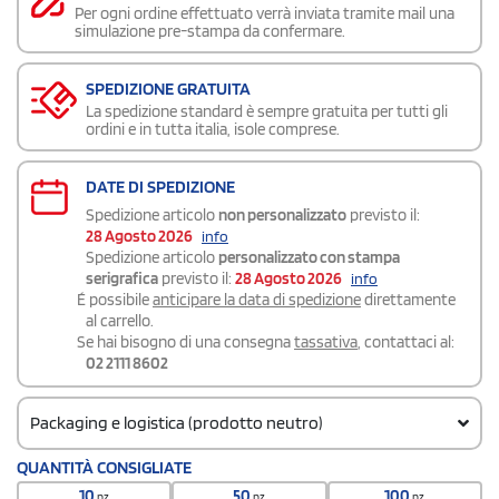
Per ogni ordine effettuato verrà inviata tramite mail una
simulazione pre-stampa da confermare.
SPEDIZIONE GRATUITA
La spedizione standard è sempre gratuita per tutti gli
ordini e in tutta italia, isole comprese.
DATE DI SPEDIZIONE
Spedizione articolo
non personalizzato
previsto il:
28 Agosto 2026
info
Spedizione articolo
personalizzato con stampa
serigrafica
previsto il:
28 Agosto 2026
info
É possibile
anticipare la data di spedizione
direttamente
al carrello.
Se hai bisogno di una consegna
tassativa
, contattaci al:
02 2111 8602
Packaging e logistica (prodotto neutro)
Codice doganale
QUANTITÀ CONSIGLIATE
420232900000000
10
50
100
pz
pz
pz