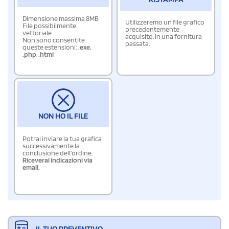
Dimensione massima 8MB
Utilizzeremo un file grafico
File possibilmente
precedentemente
vettoriale
acquisito, in una fornitura
Non sono consentite
passata.
queste estensioni:
.exe
,
.php
,
.html
NON HO IL FILE
Potrai inviare la tua grafica
successivamente la
conclusione dell'ordine.
Riceverai indicazioni via
email.
IL TUO PREVENTIVO