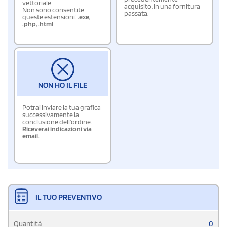
vettoriale
acquisito, in una fornitura
Non sono consentite
passata.
queste estensioni:
.exe
,
.php
,
.html
NON HO IL FILE
Potrai inviare la tua grafica
successivamente la
conclusione dell'ordine.
Riceverai indicazioni via
email.
IL TUO PREVENTIVO
Quantità
0