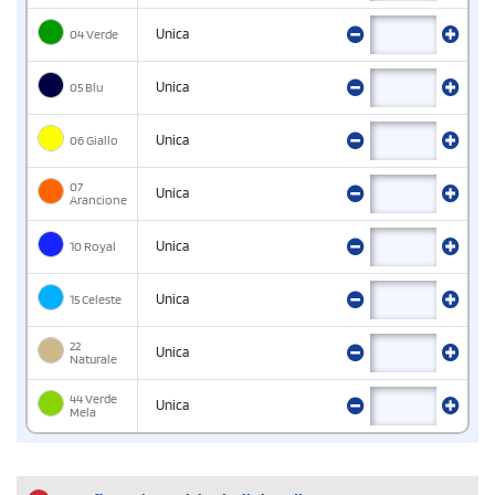
04 Verde
Unica
05 Blu
Unica
06 Giallo
Unica
07
Unica
Arancione
10 Royal
Unica
15 Celeste
Unica
22
Unica
Naturale
44 Verde
Unica
Mela