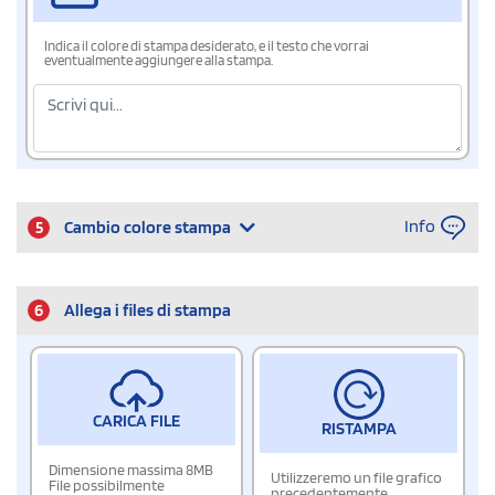
Indica il colore di stampa desiderato, e il testo che vorrai
eventualmente aggiungere alla stampa.
Info
5
Cambio colore stampa
6
Allega i files di stampa
CARICA FILE
RISTAMPA
Dimensione massima 8MB
Utilizzeremo un file grafico
File possibilmente
precedentemente