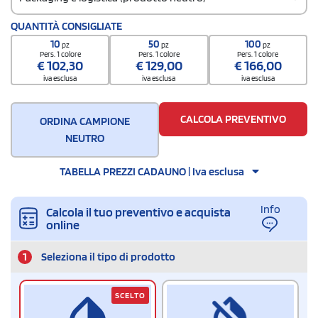
Codice doganale
QUANTITÀ CONSIGLIATE
420232900000000
10
50
100
pz
pz
pz
Quantità per confezione
Pers. 1 colore
Pers. 1 colore
Pers. 1 colore
€
102,30
€
129,00
€
166,00
50
iva esclusa
iva esclusa
iva esclusa
Quantità per scatola
100
CALCOLA PREVENTIVO
ORDINA CAMPIONE
NEUTRO
TABELLA PREZZI CADAUNO | Iva esclusa
Info
Calcola il tuo preventivo e acquista
online
1
Seleziona il tipo di prodotto
SCELTO