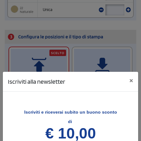
22
Unica
Naturale
3
Configura le posizioni e il tipo di stampa
SCELTO
×
Iscriviti alla newsletter
Fronte
Retro
Dimensione di stampa
Dimensione di stampa
Iscriviti e
riceverai subito un buono sconto
di
€ 10,00