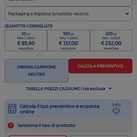
Packaging e logistica (prodotto neutro)
Codice doganale
QUANTITÀ CONSIGLIATE
420292980000000
20
100
200
pz
pz
pz
Quantità per confezione
Pers. 1 colore
Pers. 1 colore
Pers. 1 colore
€
85,60
€
137,00
€
232,00
50
iva esclusa
iva esclusa
iva esclusa
Quantità per scatola
500
CALCOLA PREVENTIVO
ORDINA CAMPIONE
NEUTRO
TABELLA PREZZI CADAUNO | Iva esclusa
Info
Calcola il tuo preventivo e acquista
online
1
Seleziona il tipo di prodotto