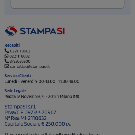
Recapiti
02 2111 8602
02 2111 8602
3755036900
contattaci@stampasi.it
Servizio Clienti
Lunedì - Venerdì 9.00-13.00 | 14.30-18.00
Sede Legale
Piazza IV Novembre, 4 - 20124 Milano (MI)
StampaSi s.r.l.
P.Iva/C.F. 09734470967
N° Rea MI-2110632
Capitale Sociale € 250.000 i.v.
Stampasi è il leader in Italia nella vendita di gadget e