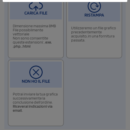
CARICA FILE
RISTAMPA
Dimensione massima 8MB
Utilizzeremo un file grafico
File possibilmente
precedentemente
vettoriale
acquisito, in una fornitura
Non sono consentite
passata.
queste estensioni:
.exe
,
.php
,
.html
NON HO IL FILE
Potrai inviare la tua grafica
successivamente la
conclusione dell'ordine.
Riceverai indicazioni via
email.