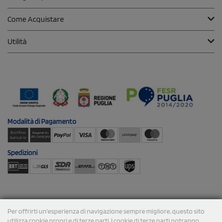
Come Acquistare
Utilità
Modalità di
Pagamento
Spedizioni
Per offrirti un'esperienza di navigazione sempre migliore, questo sito
utilizza cookie propri e di terze parti. I cookie di terze parti potranno