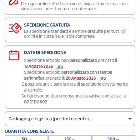
Per ogni ordine effettuato verrà inviata tramite mail una
simulazione pre-stampa da confermare.
SPEDIZIONE GRATUITA
La spedizione standard è sempre gratuita per tutti gli
ordini e in tutta italia, isole comprese.
DATE DI SPEDIZIONE
Spedizione articolo
non personalizzato
previsto il:
13 Agosto 2026
info
Spedizione articolo
personalizzato con stampa
serigrafica
previsto il:
26 Agosto 2026
info
É possibile
anticipare la data di spedizione
direttamente
al carrello.
Se hai bisogno di una consegna
tassativa
, contattaci al:
02 2111 8602
Packaging e logistica (prodotto neutro)
Codice doganale
QUANTITÀ CONSIGLIATE
73269098
50
250
500
pz
pz
pz