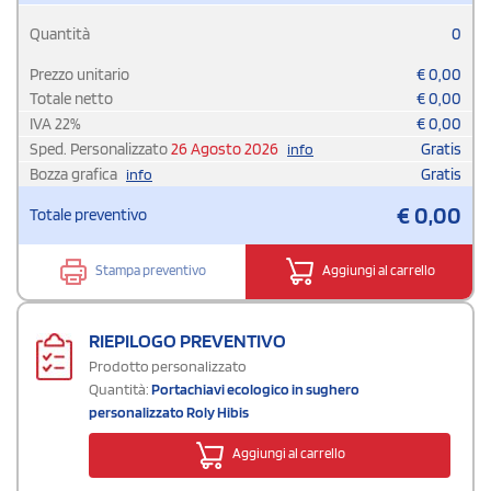
Quantità
0
Prezzo unitario
€
0,00
Totale netto
€
0,00
IVA
22
%
€
0,00
Sped. Personalizzato
26 Agosto 2026
Gratis
info
Bozza grafica
Gratis
info
€
0,00
Totale preventivo
Stampa preventivo
Aggiungi al carrello
RIEPILOGO PREVENTIVO
Prodotto personalizzato
Quantità:
Portachiavi ecologico in sughero
personalizzato Roly Hibis
Aggiungi al carrello