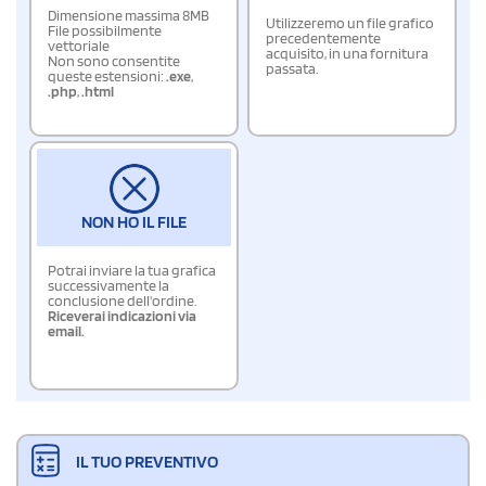
Dimensione massima 8MB
Utilizzeremo un file grafico
File possibilmente
precedentemente
vettoriale
acquisito, in una fornitura
Non sono consentite
passata.
queste estensioni:
.exe
,
.php
,
.html
NON HO IL FILE
Potrai inviare la tua grafica
successivamente la
conclusione dell'ordine.
Riceverai indicazioni via
email.
IL TUO PREVENTIVO