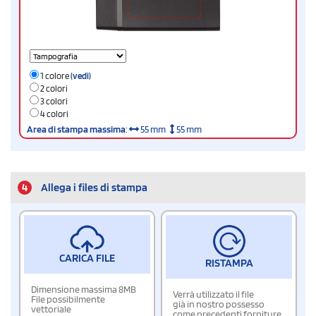
1 colore
(vedi)
2 colori
3 colori
4 colori
Area di stampa massima
:
55 mm
55 mm
4
Allega i files di stampa
CARICA FILE
RISTAMPA
Dimensione massima 8MB
Verrà utilizzato il file
File possibilmente
già in nostro possesso
vettoriale
come precedenti forniture.