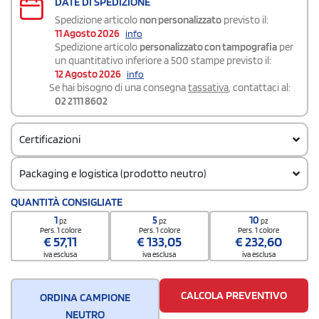
DATE DI SPEDIZIONE
Spedizione articolo
non personalizzato
previsto il:
11 Agosto 2026
info
Spedizione articolo
personalizzato con tampografia
per
un quantitativo inferiore a 500 stampe previsto il:
12 Agosto 2026
info
Se hai bisogno di una consegna
tassativa
, contattaci al:
02 2111 8602
Certificazioni
Packaging e logistica (prodotto neutro)
Codice doganale
QUANTITÀ CONSIGLIATE
8504318090000000000000
1
5
10
pz
pz
pz
Quantità per scatola
Pers. 1 colore
Pers. 1 colore
Pers. 1 colore
€
57,11
€
133,05
€
232,60
20
iva esclusa
iva esclusa
iva esclusa
CALCOLA PREVENTIVO
ORDINA CAMPIONE
NEUTRO