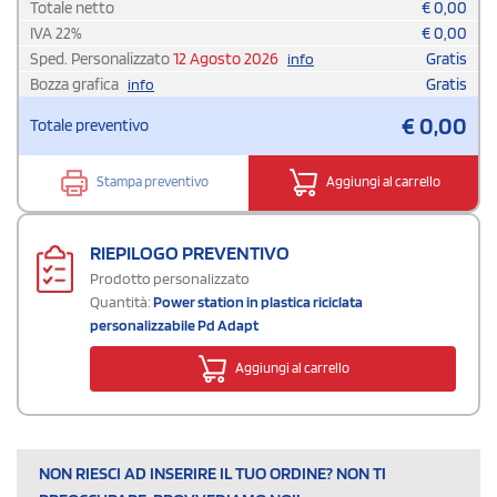
Totale netto
€
0,00
IVA
22
%
€
0,00
Sped. Personalizzato
12 Agosto 2026
Gratis
info
Bozza grafica
Gratis
info
€
0,00
Totale preventivo
Stampa preventivo
Aggiungi al carrello
RIEPILOGO PREVENTIVO
Prodotto personalizzato
Quantità:
Power station in plastica riciclata
personalizzabile Pd Adapt
Aggiungi al carrello
NON RIESCI AD INSERIRE IL TUO ORDINE? NON TI