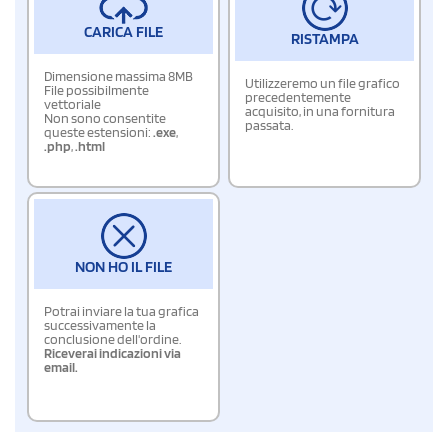
CARICA FILE
RISTAMPA
Dimensione massima 8MB
Utilizzeremo un file grafico
File possibilmente
precedentemente
vettoriale
acquisito, in una fornitura
Non sono consentite
passata.
queste estensioni:
.exe
,
.php
,
.html
NON HO IL FILE
Potrai inviare la tua grafica
successivamente la
conclusione dell'ordine.
Riceverai indicazioni via
email.