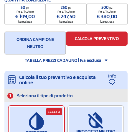
96091090
50
250
500
pz
pz
pz
Quantità per confezione
Pers. 1 colore
Pers. 1 colore
Pers. 1 colore
€
149,00
€
247,50
€
380,00
48
iva esclusa
iva esclusa
iva esclusa
Quantità per scatola
480
CALCOLA PREVENTIVO
ORDINA CAMPIONE
NEUTRO
TABELLA PREZZI CADAUNO | Iva esclusa
Info
Calcola il tuo preventivo e acquista
online
1
Seleziona il tipo di prodotto
SCELTO
PRODOTTO NEUTRO