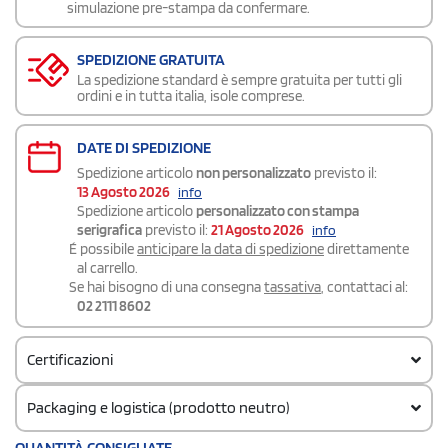
simulazione pre-stampa da confermare.
SPEDIZIONE GRATUITA
La spedizione standard è sempre gratuita per tutti gli
ordini e in tutta italia, isole comprese.
DATE DI SPEDIZIONE
Spedizione articolo
non personalizzato
previsto il:
13 Agosto 2026
info
Spedizione articolo
personalizzato con stampa
serigrafica
previsto il:
21 Agosto 2026
info
É possibile
anticipare la data di spedizione
direttamente
al carrello.
Se hai bisogno di una consegna
tassativa
, contattaci al:
02 2111 8602
Certificazioni
Packaging e logistica (prodotto neutro)
Codice doganale
QUANTITÀ CONSIGLIATE