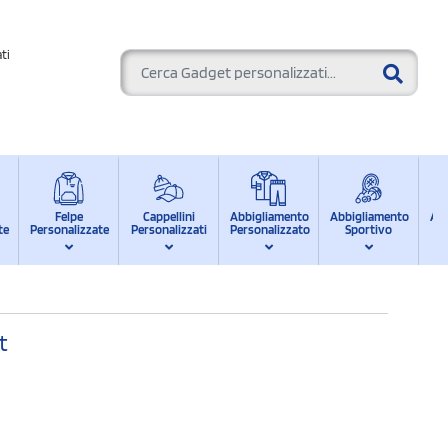
ti
Felpe
Cappellini
Abbigliamento
Abbigliamento
Ab
te
Personalizzate
Personalizzati
Personalizzato
Sportivo
d
t