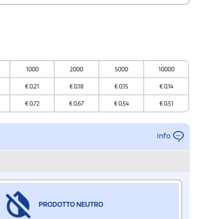
1000
2000
5000
10000
€
0,21
€
0,18
€
0,15
€
0,14
€
0,72
€
0,67
€
0,54
€
0,51
Info
PRODOTTO NEUTRO