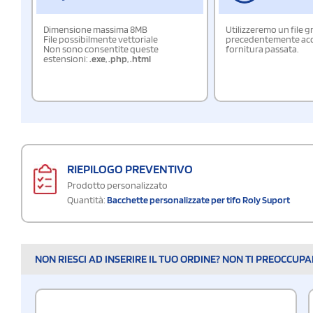
Dimensione massima 8MB
Utilizzeremo un file g
File possibilmente vettoriale
precedentemente acqu
Non sono consentite queste
fornitura passata.
estensioni:
.exe
,
.php
,
.html
RIEPILOGO PREVENTIVO
Prodotto personalizzato
Quantità:
Bacchette personalizzate per tifo Roly Suport
NON RIESCI AD INSERIRE IL TUO ORDINE? NON TI PREOCCUP