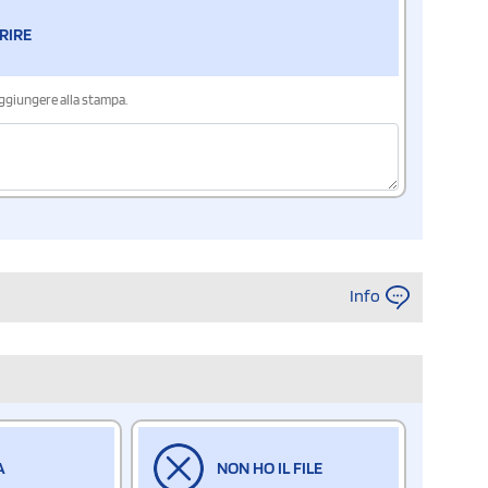
RIRE
aggiungere alla stampa.
Info
A
NON HO IL FILE