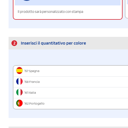
Il prodotto sarà personalizzato con stampa
2
Inserisci il quantitativo per colore
157 Spagna
158 Francia
161 Italia
162 Portogallo