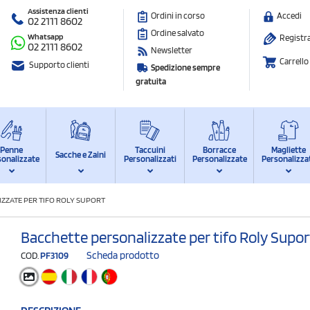
Assistenza clienti
Ordini in corso
Accedi
02 2111 8602
Ordine salvato
Whatsapp
Registra
02 2111 8602
Newsletter
Carrello
Supporto clienti
Spedizione sempre
gratuita
Penne
Taccuini
Borracce
Magliette
Sacche e Zaini
sonalizzate
Personalizzati
Personalizzate
Personalizza
ZZATE PER TIFO ROLY SUPORT
Bacchette personalizzate per tifo Roly Supor
Scheda prodotto
COD.
PF3109