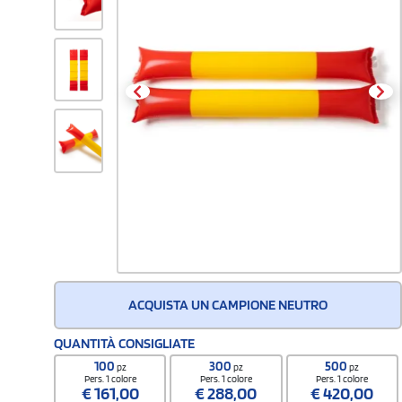
ACQUISTA UN CAMPIONE NEUTRO
QUANTITÀ CONSIGLIATE
100
300
500
pz
pz
pz
Pers. 1 colore
Pers. 1 colore
Pers. 1 colore
€
161,00
€
288,00
€
420,00