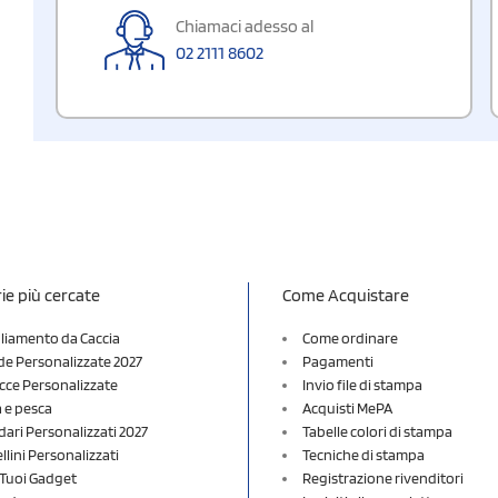
Chiamaci adesso al
02 2111 8602
ie più cercate
Come Acquistare
liamento da Caccia
Come ordinare
e Personalizzate 2027
Pagamenti
cce Personalizzate
Invio file di stampa
a e pesca
Acquisti MePA
dari Personalizzati 2027
Tabelle colori di stampa
lini Personalizzati
Tecniche di stampa
i Tuoi Gadget
Registrazione rivenditori