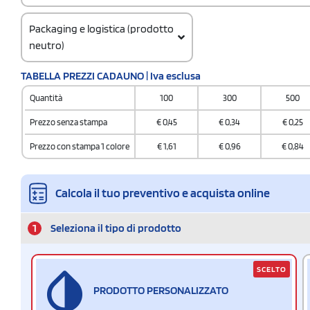
Packaging e logistica (prodotto
neutro)
Codice doganale
TABELLA PREZZI CADAUNO | Iva esclusa
39269097
Quantità
100
300
500
Prezzo senza stampa
€
0,45
€
0,34
€
0,25
Prezzo con stampa 1 colore
€
1,61
€
0,96
€
0,84
Calcola il tuo preventivo e acquista online
1
Seleziona il tipo di prodotto
SCELTO
PRODOTTO PERSONALIZZATO