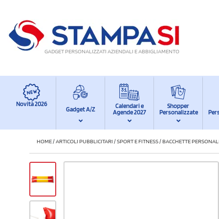
GADGET PERSONALIZZATI AZIENDALI E ABBIGLIAMENTO
Novità 2026
Calendari e
Shopper
Gadget A/Z
Agende 2027
Personalizzate
Per
HOME
/
ARTICOLI PUBBLICITARI
/
SPORT E FITNESS
/
BACCHETTE PERSONALI