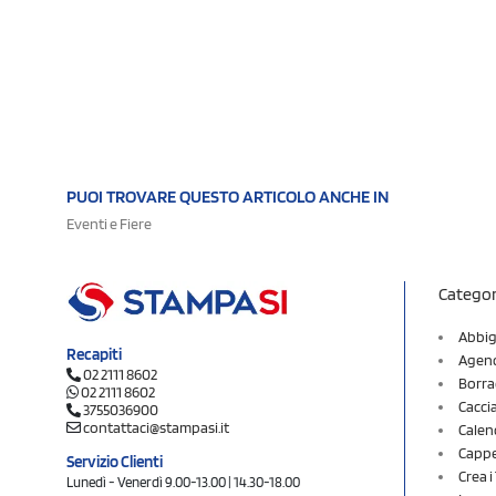
PUOI TROVARE QUESTO ARTICOLO ANCHE IN
Eventi e Fiere
Categor
Abbig
Recapiti
Agend
02 2111 8602
Borra
02 2111 8602
Cacci
3755036900
contattaci@stampasi.it
Calen
Cappel
Servizio Clienti
Crea 
Lunedì - Venerdì 9.00-13.00 | 14.30-18.00