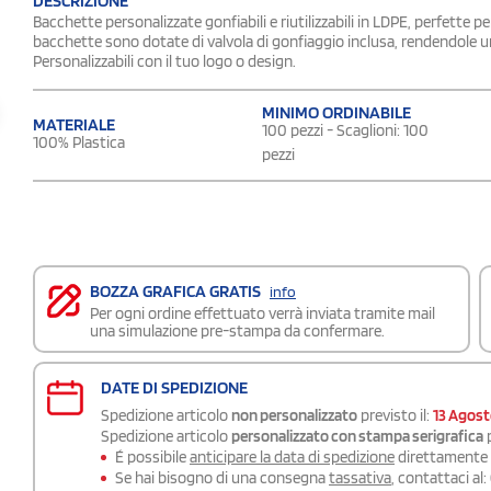
DESCRIZIONE
Bacchette personalizzate gonfiabili e riutilizzabili in LDPE, perfette per
bacchette sono dotate di valvola di gonfiaggio inclusa, rendendole un
Personalizzabili con il tuo logo o design.
MINIMO ORDINABILE
MATERIALE
100 pezzi - Scaglioni: 100
100% Plastica
pezzi
BOZZA GRAFICA GRATIS
info
Per ogni ordine effettuato verrà inviata tramite mail
una simulazione pre-stampa da confermare.
DATE DI SPEDIZIONE
Spedizione articolo
non personalizzato
previsto il:
13 Agos
Spedizione articolo
personalizzato con stampa serigrafica
p
É possibile
anticipare la data di spedizione
direttamente a
Se hai bisogno di una consegna
tassativa
, contattaci al: