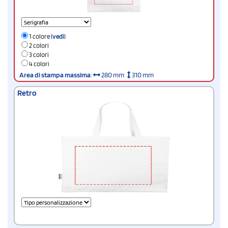
1 colore
(vedi)
2 colori
3 colori
4 colori
Area di stampa massima
:
280 mm
310 mm
Retro