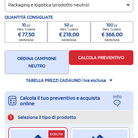
Packaging e logistica (prodotto neutro)
Codice doganale
QUANTITÀ CONSIGLIATE
4202929890000000000000
10
50
100
pz
pz
pz
Quantità per confezione
Pers. 1 colore
Pers. 1 colore
Pers. 1 colore
€
77,50
€
218,00
€
366,00
75 / Polybag
iva esclusa
iva esclusa
iva esclusa
Quantità per scatola
75
CALCOLA PREVENTIVO
ORDINA CAMPIONE
NEUTRO
TABELLA PREZZI CADAUNO | Iva esclusa
Info
Calcola il tuo preventivo e acquista
online
1
Seleziona il tipo di prodotto
SCELTO