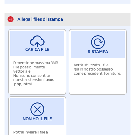
4
Allega i files di stampa
CARICA FILE
RISTAMPA
Dimensione massima 8MB
Verrà utilizzato il file
File possibilmente
già in nostro possesso
vettoriale
come precedenti forniture.
Non sono consentite
queste estensioni:
.exe
,
.php
,
.html
NON HO IL FILE
Potrai inviare il file a