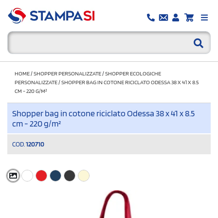
HOME
/
SHOPPER PERSONALIZZATE
/
SHOPPER ECOLOGICHE
PERSONALIZZATE
/
SHOPPER BAG IN COTONE RICICLATO ODESSA 38 X 41 X 8.5
CM - 220 G/M²
Shopper bag in cotone riciclato Odessa 38 x 41 x 8.5
cm - 220 g/m²
COD.
120710