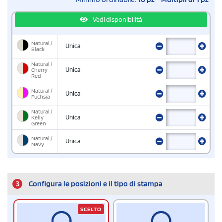
Vedi disponibilità
Natural /
Unica
Black
Natural /
Cherry
Unica
Red
Natural /
Unica
Fuchsia
Natural /
Kelly
Unica
Green
Natural /
Unica
Navy
3
Configura le posizioni e il tipo di stampa
SCELTO