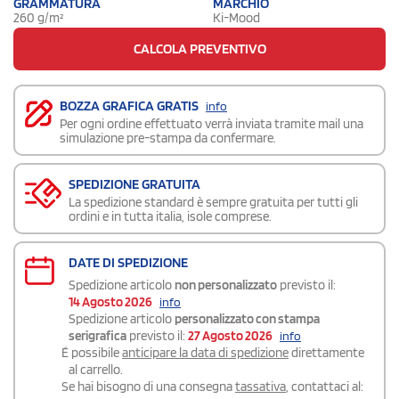
GRAMMATURA
MARCHIO
260 g/m²
Ki-Mood
CALCOLA PREVENTIVO
BOZZA GRAFICA GRATIS
info
Per ogni ordine effettuato verrà inviata tramite mail una
simulazione pre-stampa da confermare.
SPEDIZIONE GRATUITA
La spedizione standard è sempre gratuita per tutti gli
ordini e in tutta italia, isole comprese.
DATE DI SPEDIZIONE
Spedizione articolo
non personalizzato
previsto il:
14 Agosto 2026
info
Spedizione articolo
personalizzato con stampa
serigrafica
previsto il:
27 Agosto 2026
info
É possibile
anticipare la data di spedizione
direttamente
al carrello.
Se hai bisogno di una consegna
tassativa
, contattaci al: