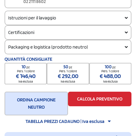
02 2111 8602
Istruzioni per il lavaggio
Certificazioni
Packaging e logistica (prodotto neutro)
Codice doganale
QUANTITÀ CONSIGLIATE
42029298
10
50
100
pz
pz
pz
Quantità per confezione
Pers. 1 colore
Pers. 1 colore
Pers. 1 colore
€
146,40
€
292,00
€
488,00
1
iva esclusa
iva esclusa
iva esclusa
Quantità per scatola
50
CALCOLA PREVENTIVO
ORDINA CAMPIONE
NEUTRO
TABELLA PREZZI CADAUNO | Iva esclusa