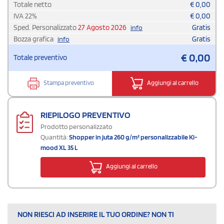
Totale netto
€
0,00
IVA
22
%
€
0,00
Sped. Personalizzato
27 Agosto 2026
Gratis
info
Bozza grafica
Gratis
info
€
0,00
Totale preventivo
Stampa preventivo
Aggiungi al carrello
RIEPILOGO PREVENTIVO
Prodotto personalizzato
Quantità:
Shopper in juta 260 g/m² personalizzabile Ki-
mood XL 35 L
Aggiungi al carrello
NON RIESCI AD INSERIRE IL TUO ORDINE? NON TI