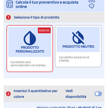
Info
Calcola il tuo preventivo e acquista
online
1
Seleziona il tipo di prodotto
SCELTO
PRODOTTO NEUTRO
PRODOTTO
PERSONALIZZATO
Il prodotto sarà privo di
stampa.
Il prodotto sarà
personalizzato con stampa
Inserisci il quantitativo per
Vedi
2
colore
disponibilità
Minimo ordinabile:
10 pz - Multipli di 1 pz