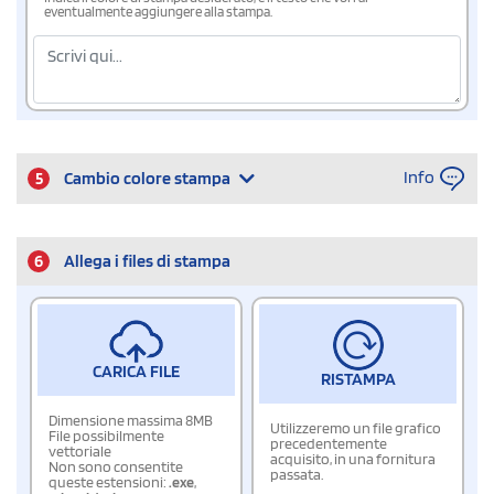
eventualmente aggiungere alla stampa.
Info
5
Cambio colore stampa
6
Allega i files di stampa
CARICA FILE
RISTAMPA
Dimensione massima 8MB
Utilizzeremo un file grafico
File possibilmente
precedentemente
vettoriale
acquisito, in una fornitura
Non sono consentite
passata.
queste estensioni:
.exe
,