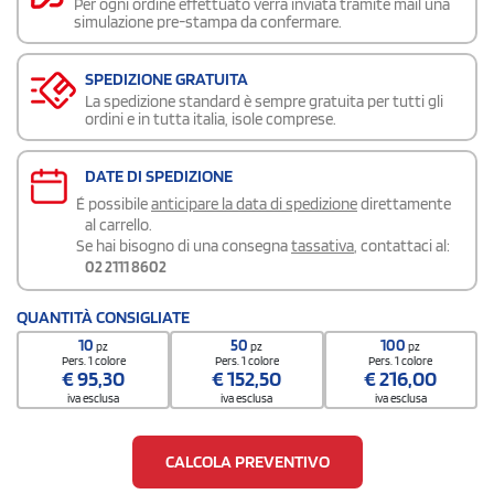
Per ogni ordine effettuato verrà inviata tramite mail una
simulazione pre-stampa da confermare.
SPEDIZIONE GRATUITA
La spedizione standard è sempre gratuita per tutti gli
ordini e in tutta italia, isole comprese.
DATE DI SPEDIZIONE
É possibile
anticipare la data di spedizione
direttamente
al carrello.
Se hai bisogno di una consegna
tassativa
, contattaci al:
02 2111 8602
QUANTITÀ CONSIGLIATE
10
50
100
pz
pz
pz
Pers. 1 colore
Pers. 1 colore
Pers. 1 colore
€
95,30
€
152,50
€
216,00
iva esclusa
iva esclusa
iva esclusa
CALCOLA PREVENTIVO