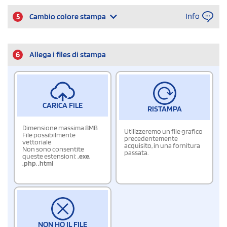
Info
5
Cambio colore stampa
6
Allega i files di stampa
CARICA FILE
RISTAMPA
Dimensione massima 8MB
Utilizzeremo un file grafico
File possibilmente
precedentemente
vettoriale
acquisito, in una fornitura
Non sono consentite
passata.
queste estensioni:
.exe
,
.php
,
.html
NON HO IL FILE