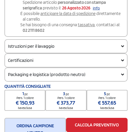
Spedizione articolo
personalizzato con stampa
serigrafica
previsto il:
26 Agosto 2026
info
É possibile
anticipare la data di spedizione
direttamente
al carrello.
Se hai bisogno di una consegna
tassativa
, contattaci al:
02 2111 8602
Istruzioni per il lavaggio
Certificazioni
Packaging e logistica (prodotto neutro)
Quantità per scatola
QUANTITÀ CONSIGLIATE
10
1
3
5
pz
pz
pz
Pers. 1 colore
Pers. 1 colore
Pers. 1 colore
€
150,93
€
373,77
€
557,65
iva esclusa
iva esclusa
iva esclusa
CALCOLA PREVENTIVO
ORDINA CAMPIONE