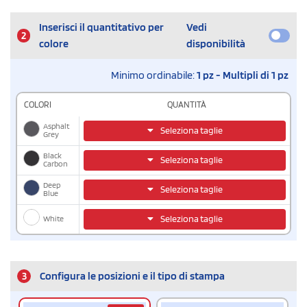
Inserisci il quantitativo per
Vedi
2
colore
disponibilità
Minimo ordinabile:
1 pz - Multipli di 1 pz
COLORI
QUANTITÀ
Asphalt
Seleziona taglie
Grey
Black
Seleziona taglie
Carbon
Deep
Seleziona taglie
Blue
White
Seleziona taglie
3
Configura le posizioni e il tipo di stampa