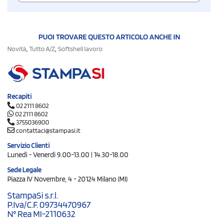
PUOI TROVARE QUESTO ARTICOLO ANCHE IN
,
,
Novità
Tutto A/Z
Softshell lavoro
Recapiti
02 2111 8602
02 2111 8602
3755036900
contattaci@stampasi.it
Servizio Clienti
Lunedì - Venerdì 9.00-13.00 | 14.30-18.00
Sede Legale
Piazza IV Novembre, 4 - 20124 Milano (MI)
StampaSi s.r.l.
P.Iva/C.F. 09734470967
N° Rea MI-2110632