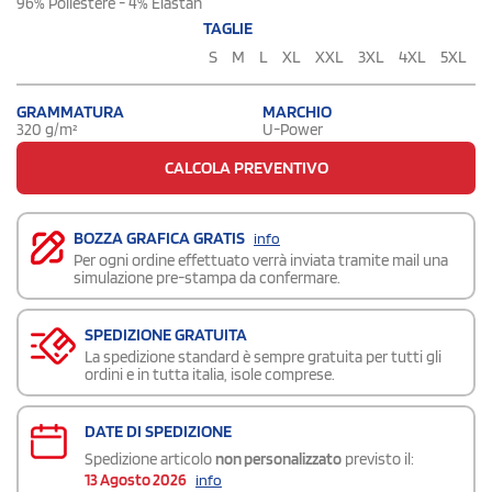
96% Poliestere - 4% Elastan
TAGLIE
S
M
L
XL
XXL
3XL
4XL
5XL
GRAMMATURA
MARCHIO
320 g/m²
U-Power
CALCOLA PREVENTIVO
BOZZA GRAFICA GRATIS
info
Per ogni ordine effettuato verrà inviata tramite mail una
simulazione pre-stampa da confermare.
SPEDIZIONE GRATUITA
La spedizione standard è sempre gratuita per tutti gli
ordini e in tutta italia, isole comprese.
DATE DI SPEDIZIONE
Spedizione articolo
non personalizzato
previsto il:
13 Agosto 2026
info