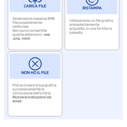
CARICA FILE
RISTAMPA
Dimensione massima 8MB
Utilizzeremo un file grafico
File possibilmente
precedentemente
vettoriale
acquisito, in una fornitura
Non sono consentite
passata.
queste estensioni:
.exe
,
.php
,
.html
NON HO IL FILE
Potrai inviare la tua grafica
successivamente la
conclusione dell'ordine.
Riceverai indicazioni via
email.