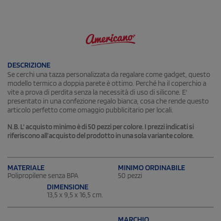
DESCRIZIONE
Se cerchi una tazza personalizzata da regalare come gadget, questo
modello termico a doppia parete è ottimo. Perché ha il coperchio a
vite a prova di perdita senza la necessità di uso di silicone. E'
presentato in una confezione regalo bianca, cosa che rende questo
articolo perfetto come omaggio pubblicitario per locali.
N.B. L' acquisto minimo è di 50 pezzi per colore. I prezzi indicati si
riferiscono all’acquisto del prodotto in una sola variante colore.
MATERIALE
MINIMO ORDINABILE
Polipropilene senza BPA
50 pezzi
DIMENSIONE
13,5 x 9,5 x 16,5 cm.
MARCHIO