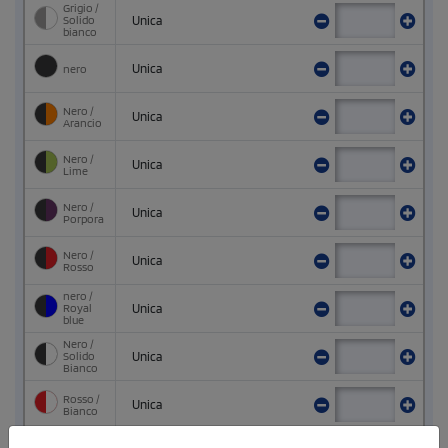
Grigio /
Solido
Unica
bianco
nero
Unica
Nero /
Unica
Arancio
Nero /
Unica
Lime
Nero /
Unica
Porpora
Nero /
Unica
Rosso
nero /
Royal
Unica
blue
Nero /
Solido
Unica
Bianco
Rosso /
Unica
Bianco
Rosso /