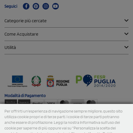
Seguici
Categorie più cercate
Come Acquistare
Utilità
Modalità di
Pagamento
Per offrirti un'esperienza di navigazione sempre migliore, questo sito
Spedizioni
utilizza cookie propri e di terze parti. I cookie di terze parti potranno
anche essere di profilazione. Leggi la nostra Informativa sull’uso dei
cookie per saperne di più oppure vai su “Personalizza la scelta dei