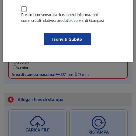
Presto il consenso alla ricezione di informazioni
commerciali relative a prodotti e servizi di Stampasi
Iscriviti Subito
1 colore
(vedi)
2 colori
3 colori
4 colori
Area di stampa massima
:
227 mm
73 mm
3
Allega i files di stampa
CARICA FILE
RISTAMPA