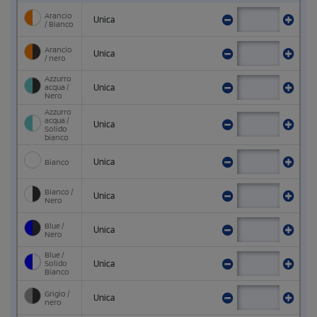
Arancio
Unica
/ Bianco
Arancio
Unica
/ nero
Azzurro
acqua /
Unica
Nero
Azzurro
acqua /
Unica
Solido
bianco
Bianco
Unica
Bianco /
Unica
Nero
Blue /
Unica
Nero
Blue /
Solido
Unica
Bianco
Grigio /
Unica
nero