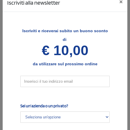
×
Unica
Iscriviti alla newsletter
Nero
Solido
Bianco /
Unica
Arancio
Solido
Bianco /
Unica
Iscriviti e
riceverai subito un buono sconto
Blue
di
Solido
Bianco /
Unica
€ 10,00
Lime
Solido
Bianco /
Unica
Porpora
da utilizzare sul prossimo ordine
Solido
Bianco /
Unica
Rosso
2
Configura le posizioni e il tipo di stampa
Sei un'azienda o un privato?
avvolgente