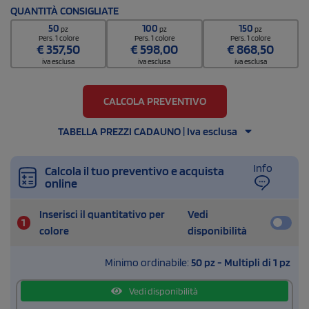
Codice doganale
QUANTITÀ CONSIGLIATE
3924100090000000000000
50
100
150
pz
pz
pz
Quantità per scatola
Pers. 1 colore
Pers. 1 colore
Pers. 1 colore
€
357,50
€
598,00
€
868,50
60
iva esclusa
iva esclusa
iva esclusa
CALCOLA PREVENTIVO
TABELLA PREZZI CADAUNO | Iva esclusa
Info
Calcola il tuo preventivo e acquista
online
Inserisci il quantitativo per
Vedi
1
colore
disponibilità
Minimo ordinabile:
50 pz - Multipli di 1 pz
Vedi disponibilità