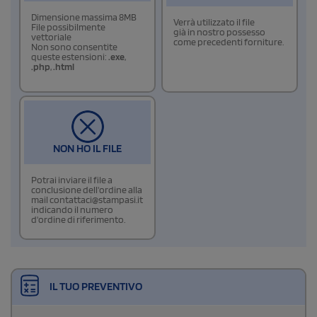
Dimensione massima 8MB
Verrà utilizzato il file
File possibilmente
già in nostro possesso
vettoriale
come precedenti forniture.
Non sono consentite
queste estensioni:
.exe
,
.php
,
.html
NON HO IL FILE
Potrai inviare il file a
conclusione dell'ordine alla
mail contattaci@stampasi.it
indicando il numero
d'ordine di riferimento.
IL TUO PREVENTIVO