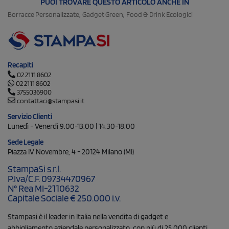
PUOI TROVARE QUESTO ARTICOLO ANCHE IN
,
,
Borracce Personalizzate
Gadget Green
Food & Drink Ecologici
Recapiti
02 2111 8602
02 2111 8602
3755036900
contattaci@stampasi.it
Servizio Clienti
Lunedì - Venerdì 9.00-13.00 | 14.30-18.00
Sede Legale
Piazza IV Novembre, 4 - 20124 Milano (MI)
StampaSi s.r.l.
P.Iva/C.F. 09734470967
N° Rea MI-2110632
Capitale Sociale € 250.000 i.v.
Stampasi è il leader in Italia nella vendita di gadget e
abbigliamento aziendale personalizzato, con più di 25.000 clienti