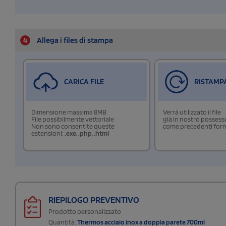
4
Allega i files di stampa
CARICA FILE
RISTAMP
Dimensione massima 8MB
Verrà utilizzato il file
File possibilmente vettoriale
già in nostro possess
Non sono consentite queste
come precedenti forn
estensioni:
.exe
,
.php
,
.html
RIEPILOGO PREVENTIVO
Prodotto personalizzato
Quantità:
Thermos acciaio inox a doppia parete 700ml