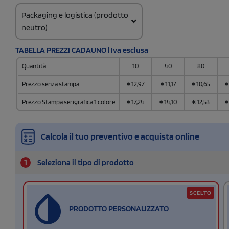
Packaging e logistica (prodotto
neutro)
Codice doganale
TABELLA PREZZI CADAUNO | Iva esclusa
9617 0000
Quantità
10
40
80
Quantità per scatola
24
Prezzo senza stampa
€
12,97
€
11,17
€
10,65
€
Prezzo Stampa serigrafica 1 colore
€
17,24
€
14,10
€
12,53
€
Calcola il tuo preventivo e acquista online
1
Seleziona il tipo di prodotto
SCELTO
PRODOTTO PERSONALIZZATO