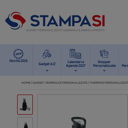
GADGET PERSONALIZZATI AZIENDALI E ABBIGLIAMENTO
Novità 2026
Calendari e
Shopper
Gadget A/Z
Agende 2027
Personalizzate
Per
HOME
/
GADGET
/
BORRACCE PERSONALIZZATE
/
THERMOS PERSONALIZZAT