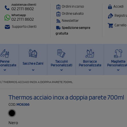
Assistenza clienti
Ordini in corso
Accedi
02 2111 8602
Ordine salvato
Whatsapp
Registra
02 2111 8602
Newsletter
Carrello
Supporto clienti
Spedizione sempre
gratuita
Penne
Taccuini
Borracce
Magliette
Sacche e Zaini
sonalizzate
Personalizzati
Personalizzate
Personalizza
I
/
THERMOS ACCIAIO INOX A DOPPIA PARETE 700ML
Thermos acciaio inox a doppia parete 700ml
COD.
MO6366
Nero