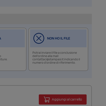
A
NON HO IL FILE
Potrai inviare il file a conclusione
o
dell'ordine alla mail
iture.
contattaci@stampasi.it indicando il
numero d'ordine di riferimento.
Aggiungi al carrello