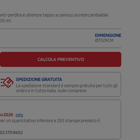
anti-perdita e ulteriore tappo a cannuccia intercambiabile
700 ml.
DIMENSIONE
Ø7X29CM
CALCOLA PREVENTIVO
SPEDIZIONE GRATUITA
La spedizione standard è sempre gratuita per tutti gli
ordini e in tutta italia, isole comprese.
to 2026
info
er un quantitativo inferiore a 250 stampe previsto il:
02 2111 8602