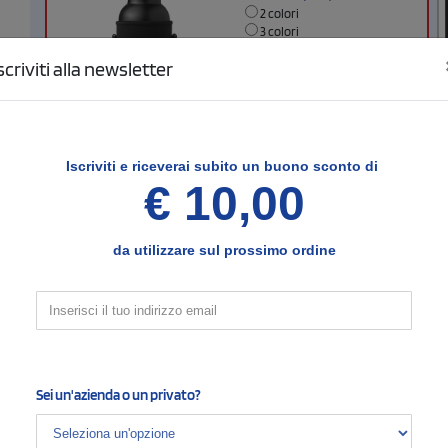
2 colori
3 colori
4 colori
scriviti alla newsletter
Area di stampa massima
:
45 mm
60 mm
Iscriviti e
riceverai subito un buono sconto di
Larghezza (mm)
Altezza (mm)
€ 10,00
da utilizzare sul prossimo ordine
FRONTE IN ALTO
Sei un'azienda o un privato?