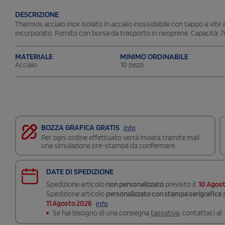
DESCRIZIONE
Thermos acciaio inox isolato in acciaio inossidabile con tappo a vite 
incorporato. Fornito con borsa da trasporto in neoprene. Capacità: 
MATERIALE
MINIMO ORDINABILE
Acciaio
10 pezzi
BOZZA GRAFICA GRATIS
info
Per ogni ordine effettuato verrà inviata tramite mail
una simulazione pre-stampa da confermare.
DATE DI SPEDIZIONE
Spedizione articolo
non personalizzato
previsto il:
10 Agos
Spedizione articolo
personalizzato con stampa serigrafica
p
11 Agosto 2026
info
Se hai bisogno di una consegna
tassativa
, contattaci al: