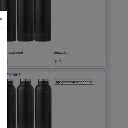
×
Larghezza (mm)
Altezza (mm)
LASER 360°