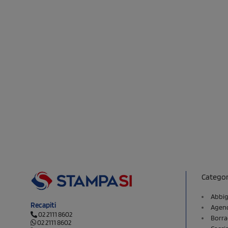
Categor
Abbig
Recapiti
Agend
02 2111 8602
Borra
02 2111 8602