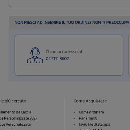
NON RIESCI AD INSERIRE IL TUO ORDINE? NON TI PREOCCUP
Chiamaci adesso al
02 2111 8602
ie più cercate
Come Acquistare
liamento da Caccia
Come ordinare
e Personalizzate 2027
Pagamenti
cce Personalizzate
Invio file di stampa