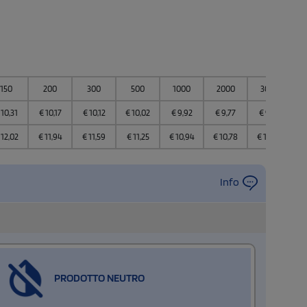
150
200
300
500
1000
2000
3000
10,31
€
10,17
€
10,12
€
10,02
€
9,92
€
9,77
€
9,72
12,02
€
11,94
€
11,59
€
11,25
€
10,94
€
10,78
€
10,65
Info
PRODOTTO NEUTRO