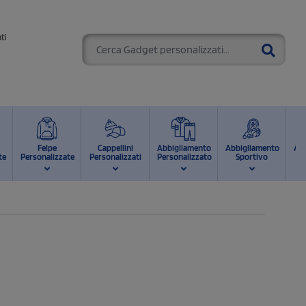
ti
Felpe
Cappellini
Abbigliamento
Abbigliamento
Ab
te
Personalizzate
Personalizzati
Personalizzato
Sportivo
d