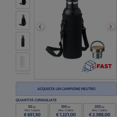
ACQUISTA UN CAMPIONE NEUTRO
QUANTITÀ CONSIGLIATE
50
100
200
pz
pz
pz
Pers. 1 colore
Pers. 1 colore
Pers. 1 colore
€
651,50
€
1.221,00
€
2.388,00