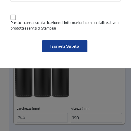
Larghezza (mm)
Altezza (mm)
Presto il consenso alla ricezione di informazioni commerciali relative a
prodotti e servizi di Stampasi
DIGITALE 360°
Iscriviti Subito
Larghezza (mm)
Altezza (mm)