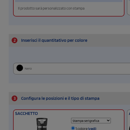
Il prodotto sarà personalizzato con stampa
2
Inserisci il quantitativo per colore
Nero
3
Configura le posizioni e il tipo di stampa
SACCHETTO
1 colore
(vedi)