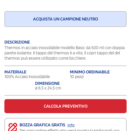
ACQUISTA UN CAMPIONE NEUTRO
DESCRIZIONE
Thermos in acciaio inossidabile modello Basic da 500 ml con doppia
parete isolante. Il tappo del thermos è a vite, il copri tappo del del
thermos può essere utilizzato come bicchiere.
MATERIALE
MINIMO ORDINABILE
100% Acciaio Inossidabile
10 pezzi
DIMENSIONE
ø 6,5 x 24,5 cm
CALCOLA PREVENTIVO
BOZZA GRAFICA GRATIS
info
Per ogni ordine effettuato verrà inviata tramite mail una