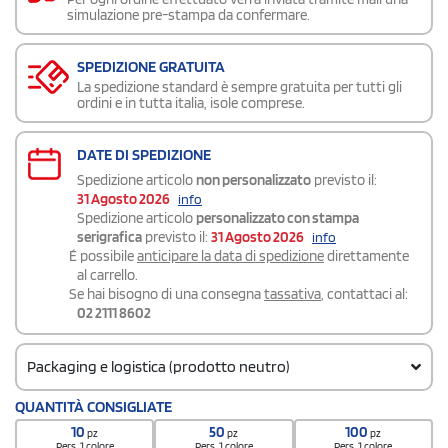
simulazione pre-stampa da confermare.
SPEDIZIONE GRATUITA
La spedizione standard è sempre gratuita per tutti gli
ordini e in tutta italia, isole comprese.
DATE DI SPEDIZIONE
Spedizione articolo
non personalizzato
previsto il:
31 Agosto 2026
info
Spedizione articolo
personalizzato con stampa
serigrafica
previsto il:
31 Agosto 2026
info
É possibile
anticipare la data di spedizione
direttamente
al carrello.
Se hai bisogno di una consegna
tassativa
, contattaci al:
02 2111 8602
Packaging e logistica (prodotto neutro)
Codice doganale
QUANTITÀ CONSIGLIATE
961700000000000
10
50
100
pz
pz
pz
Pers. 1 colore
Pers. 1 colore
Pers. 1 colore