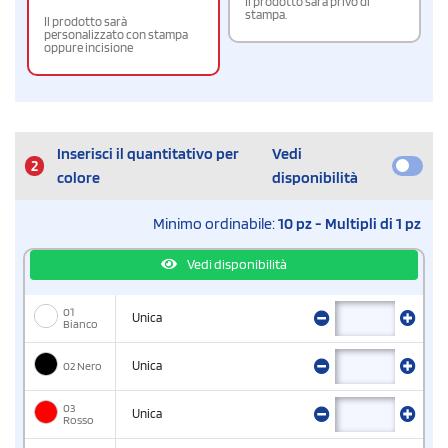
Il prodotto sarà privo di
stampa.
Il prodotto sarà
personalizzato con stampa
oppure incisione
Inserisci il quantitativo per
Vedi
2
colore
disponibilità
Minimo ordinabile:
10 pz - Multipli di 1 pz
Vedi disponibilità
01
Unica
Bianco
02 Nero
Unica
03
Unica
Rosso