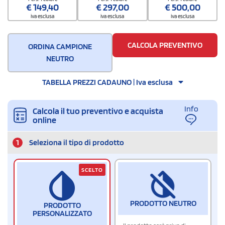
Quantità per scatola
€
149,40
€
297,00
€
500,00
20
iva esclusa
iva esclusa
iva esclusa
CALCOLA PREVENTIVO
ORDINA CAMPIONE
NEUTRO
TABELLA PREZZI CADAUNO | Iva esclusa
Info
Calcola il tuo preventivo e acquista
online
1
Seleziona il tipo di prodotto
SCELTO
PRODOTTO NEUTRO
PRODOTTO
PERSONALIZZATO