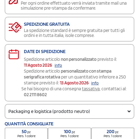
Per ogni ordine effettuato verrà inviata tramite mail una
simulazione pre-stampa da confermare.
SPEDIZIONE GRATUITA
La spedizione standard è sempre gratuita per tutti gli
ordini e in tutta italia, isole comprese.
DATE DI SPEDIZIONE
Spedizione articolo
non personalizzato
previsto il:
11 Agosto 2026
info
Spedizione articolo
personalizzato con stampa
serigrafica rotativa
per un quantitativo inferiore a 250
stampe previsto il:
13 Agosto 2026
info
Se hai bisogno di una consegna
tassativa
, contattaci al:
02 2111 8602
Packaging e logistica (prodotto neutro)
Codice doganale
QUANTITÀ CONSIGLIATE
9617 0000
50
100
200
pz
pz
pz
Quantità per scatola
Pers. 1 colore
Pers. 1 colore
Pers. 1 colore