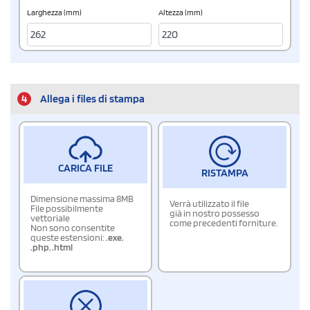
Larghezza (mm)
Altezza (mm)
4
Allega i files di stampa
CARICA FILE
RISTAMPA
Dimensione massima 8MB
Verrà utilizzato il file
File possibilmente
già in nostro possesso
vettoriale
come precedenti forniture.
Non sono consentite
queste estensioni:
.exe
,
.php
,
.html