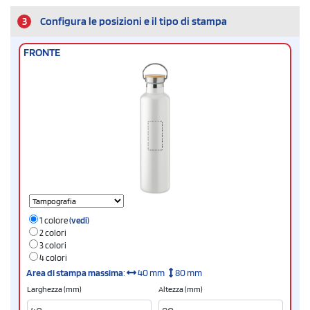
3
Configura le posizioni e il tipo di stampa
FRONTE
1 colore
(vedi)
2 colori
3 colori
4 colori
Area di stampa massima
:
40 mm
80 mm
Larghezza (mm)
Altezza (mm)