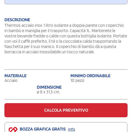
DESCRIZIONE
Thermos acciaio inox 1 litro isolante a doppia parete con coperchio
in bambù e maniglia per il trasporto. Capacità 1L. Mantenete le
vostre bevande fredde o calde con questa bottiglia isolante. Portate
con voi il caffè preferito, il tè o la cioccolata calda trasportando la
fiaschetta per il suo manico. Il coperchio di bambù dà a questa
borraccia in acciaio inossidabile un tocco naturale.
MATERIALE
MINIMO ORDINABILE
Acciaio
10 pezzi
DIMENSIONE
ø 8 x 31,5 cm.
CALCOLA PREVENTIVO
BOZZA GRAFICA GRATIS
info