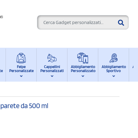
ti
Felpe
Cappellini
Abbigliamento
Abbigliamento
Ab
te
Personalizzate
Personalizzati
Personalizzato
Sportivo
d
 parete da 500 ml