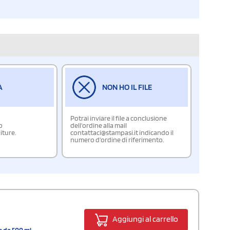
A
NON HO IL FILE
Potrai inviare il file a conclusione
o
dell'ordine alla mail
iture.
contattaci@stampasi.it indicando il
numero d'ordine di riferimento.
Aggiungi al carrello
e da 500 ml