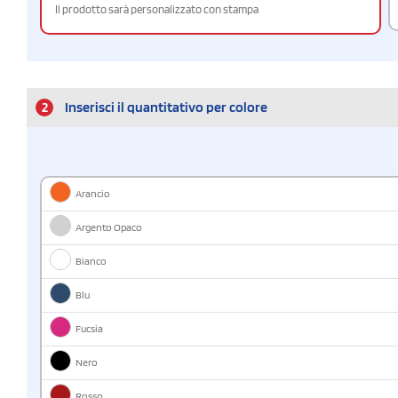
Il prodotto sarà personalizzato con stampa
2
Inserisci il quantitativo per colore
Arancio
Argento Opaco
Bianco
Blu
Fucsia
Nero
Rosso