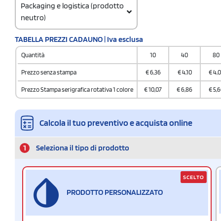
Packaging e logistica (prodotto
neutro)
Codice doganale
TABELLA PREZZI CADAUNO | Iva esclusa
9617 0000
Quantità
10
40
80
Quantità per scatola
25
Prezzo senza stampa
€
6,36
€
4,10
€
4,0
Prezzo Stampa serigrafica rotativa 1 colore
€
10,07
€
6,86
€
5,6
Calcola il tuo preventivo e acquista online
1
Seleziona il tipo di prodotto
SCELTO
PRODOTTO PERSONALIZZATO