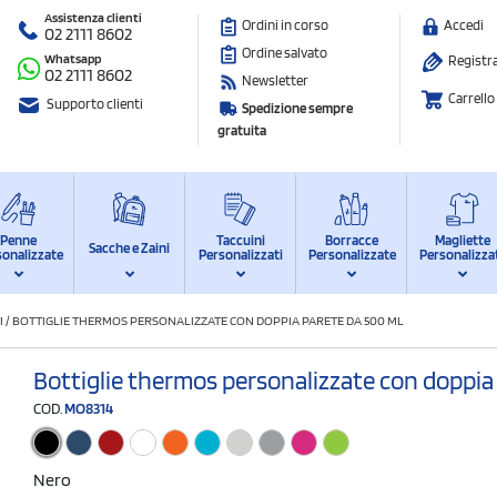
Assistenza clienti
Ordini in corso
Accedi
02 2111 8602
Ordine salvato
Whatsapp
Registra
02 2111 8602
Newsletter
Carrello
Supporto clienti
Spedizione sempre
gratuita
Penne
Taccuini
Borracce
Magliette
Sacche e Zaini
sonalizzate
Personalizzati
Personalizzate
Personalizza
I
/
BOTTIGLIE THERMOS PERSONALIZZATE CON DOPPIA PARETE DA 500 ML
Bottiglie thermos personalizzate con doppia
COD.
MO8314
Nero