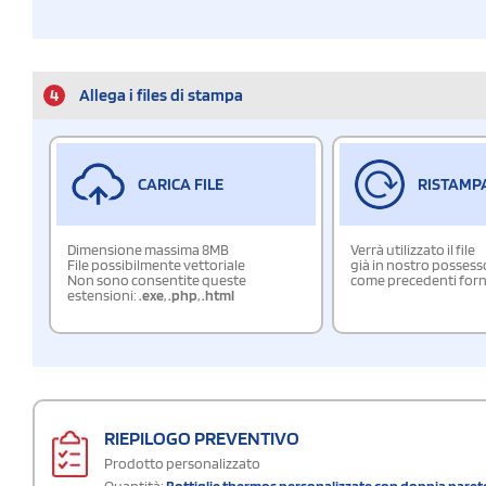
4
Allega i files di stampa
CARICA FILE
RISTAMP
Dimensione massima 8MB
Verrà utilizzato il file
File possibilmente vettoriale
già in nostro possess
Non sono consentite queste
come precedenti forn
estensioni:
.exe
,
.php
,
.html
RIEPILOGO PREVENTIVO
Prodotto personalizzato
Quantità:
Bottiglie thermos personalizzate con doppia paret