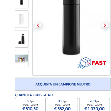
ACQUISTA UN CAMPIONE NEUTRO
QUANTITÀ CONSIGLIATE
50
100
200
pz
pz
pz
Pers. 1 colore
Pers. 1 colore
Pers. 1 colore
€
310,50
€
532,00
€
1.030,00