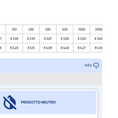
150
200
300
500
1000
2000
300
7
€
3,96
€
3,95
€
3,87
€
3,86
€
3,60
€
3,49
€
3,4
6
€
5,20
€
5,15
€
4,89
€
4,48
€
4,27
€
4,16
€
4,1
Info
PRODOTTO NEUTRO