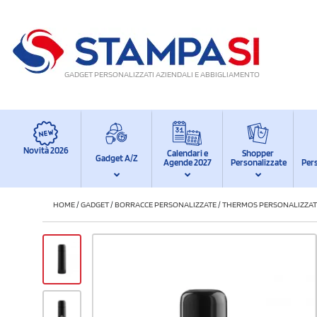
GADGET PERSONALIZZATI AZIENDALI E ABBIGLIAMENTO
Novità 2026
Calendari e
Shopper
Gadget A/Z
Agende 2027
Personalizzate
Per
HOME
/
GADGET
/
BORRACCE PERSONALIZZATE
/
THERMOS PERSONALIZZAT