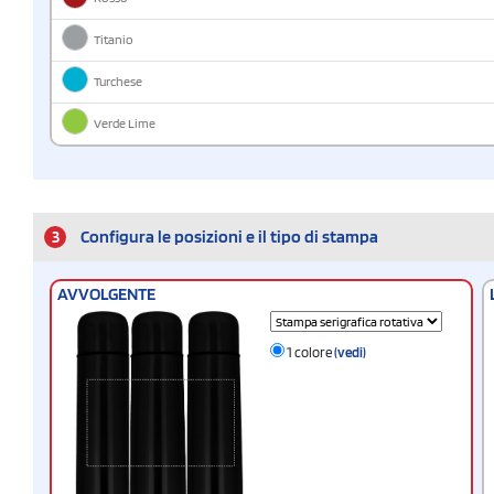
Titanio
Turchese
Verde Lime
3
Configura le posizioni e il tipo di stampa
AVVOLGENTE
1 colore
(vedi)